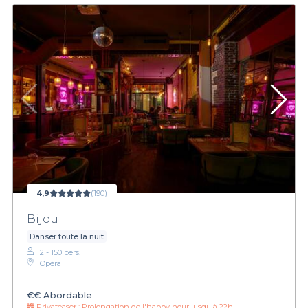
4,9
(190)
Bijou
Danser toute la nuit
2 - 150 pers.
Opéra
€€
Abordable
Privateaser :
Prolongation de l'happy hour jusqu'à 22h !