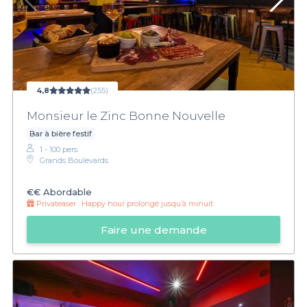
4,8
(255)
Monsieur le Zinc Bonne Nouvelle
Bar à bière festif
1 - 100 pers.
Grands Boulevards
€€
Abordable
Privateaser :
Happy hour prolongé jusqu’à minuit
Faire une demande