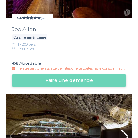
4,6
(329)
Joe Allen
Cuisine américaine
1 - 200 pers.
Les Halles
€€
Abordable
Privateaser :
Une assiette de frites offerte toutes les 4 consommations !
Faire une demande