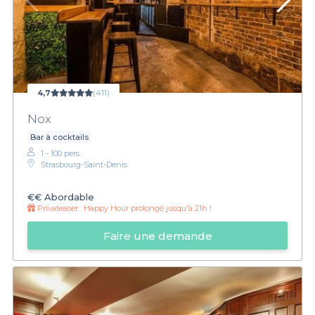
4,7
(411)
Nox
Bar à cocktails
1 - 100 pers.
Strasbourg-Saint-Denis
€€
Abordable
Privateaser :
Happy Hour prolongé jusqu'à 21h !
Faire une demande