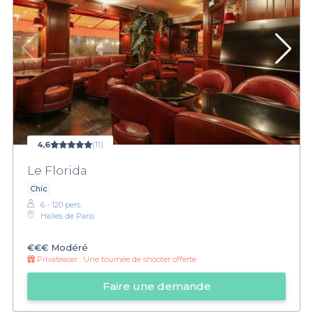
4,6
(11)
Le Florida
Chic
6 - 120 pers.
Halles de Paris
€€€
Modéré
Privateaser :
Une tournée de shooter offerte
Faire une demande