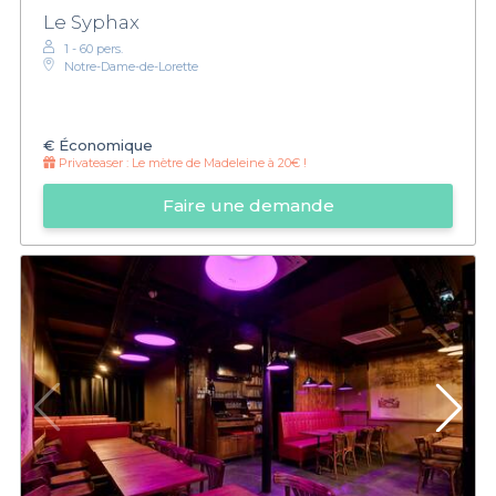
Le Syphax
1 - 60 pers.
Notre-Dame-de-Lorette
€
Économique
Privateaser :
Le mètre de Madeleine à 20€ !
Faire une demande