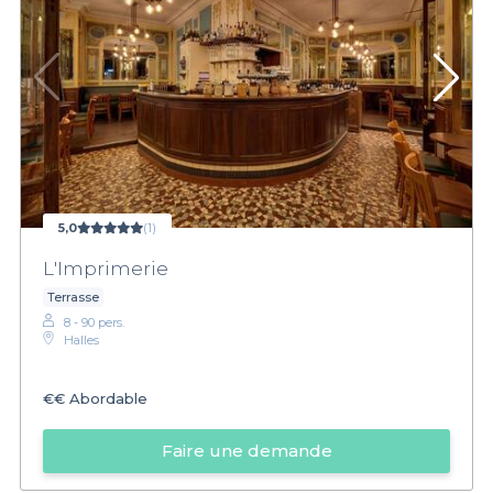
5,0
(1)
L'Imprimerie
Terrasse
8 - 90 pers.
Halles
€€
Abordable
Faire une demande