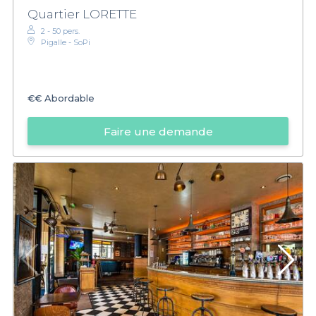
Quartier LORETTE
2 - 50 pers.
Pigalle - SoPi
€€
Abordable
Faire une demande