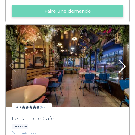
Faire une demande
4,7
(657)
Le Capitole Café
Terrasse
1 - 440 pers.