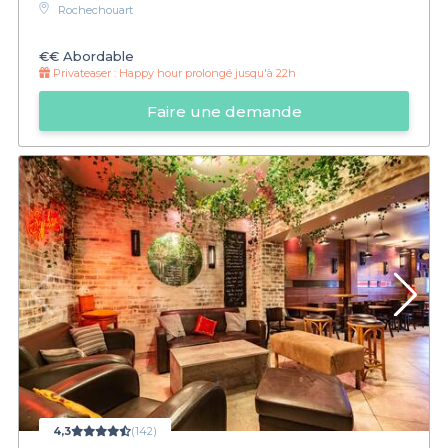
Rochechouart
€€
Abordable
Privateaser :
Happy hour prolongé jusqu'à 22h
Faire une demande
4,3
(142)