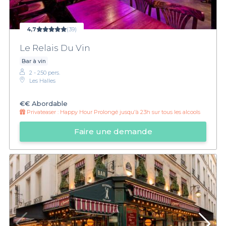
4,7
(39)
Le Relais Du Vin
Bar à vin
2 - 250 pers.
Les Halles
€€
Abordable
Privateaser :
Happy Hour Prolongé jusqu'à 23h sur tous les alcools
Faire une demande