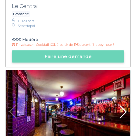
Le Central
Brasserie
1 - 120 pers.
Sébastopol
€€€
Modéré
Privateaser :
Cocktail XXL à partir de 11€ durant l'happy hour !
Faire une demande