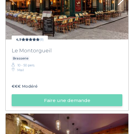
4,9
(8)
Le Montorgueil
Brasserie
10 - 50 pers.
Mail
€€€
Modéré
Faire une demande