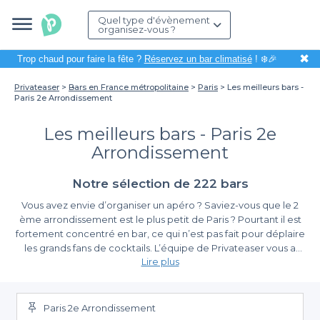
Quel type d'évènement
organisez-vous ?
✖
Trop chaud pour faire la fête ?
Réservez un bar climatisé
! ❄️🎉
Privateaser
Bars en France métropolitaine
Paris
Les meilleurs bars -
Paris 2e Arrondissement
Les meilleurs bars - Paris 2e
Arrondissement
Notre sélection de 222 bars
Vous avez envie d’organiser un apéro ? Saviez-vous que le 2
ème arrondissement est le plus petit de Paris ? Pourtant il est
fortement concentré en bar, ce qui n’est pas fait pour déplaire
les grands fans de cocktails. L’équipe de Privateaser vous a
Lire plus
déniché quelques un des bars cachés de la ville dans ce
Top Bar
Au coeur du quartier s'élève la
à Paris 2 ème arrondissement
Bourse
. Vous pourrez y trouver un
ou Sentier qui a été un
établissement à la fois coffee-shop et bar ou un café restaurant
centre d'activité durant ces deux derniers siècles. Aristide
Saccard, le personnage protagoniste de l'Argent de Zola, a
avec une belle terrasse.
Paris 2e Arrondissement
reconstitué sa fortune dans ce quartier de Paris. L'ambiance y