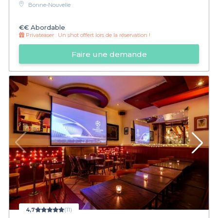
Bonne-Nouvelle
€€
Abordable
Privateaser :
Un shot offert lors de la réservation !
Faire une demande
4,7
(11)