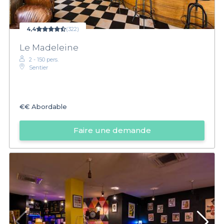
4,4
(322)
Le Madeleine
2 - 150 pers.
Sentier
€€
Abordable
Faire une demande