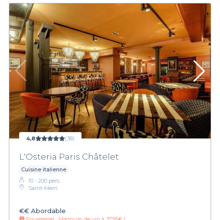
4,8
(38)
L'Osteria Paris Châtelet
Cuisine italienne
10 - 200 pers.
Saint-Merri
€€
Abordable
Privateaser :
Magnum de vin à 37,95€ !