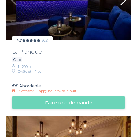
4,7
(265)
La Planque
Club
1 - 200 pers.
Châtelet - Rivoli
€€
Abordable
Privateaser :
Happy hour toute la nuit
Faire une demande