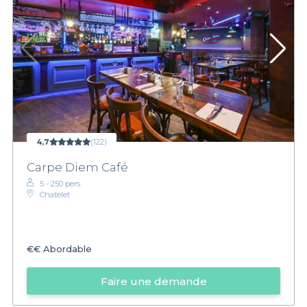
4,7
(122)
Carpe Diem Café
5 - 250 pers.
Chatelet
€€
Abordable
Faire une demande