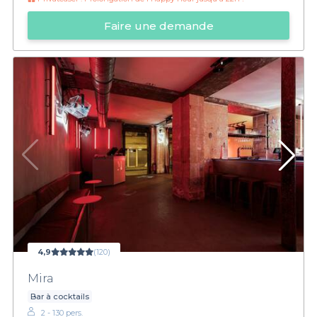
Faire une demande
4,9
(120)
Mira
Bar à cocktails
2 - 130 pers.