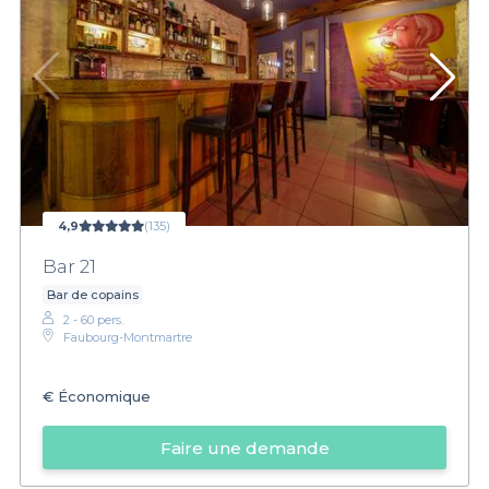
4,9
(135)
Bar 21
Bar de copains
2 - 60 pers.
Faubourg-Montmartre
€
Économique
Faire une demande