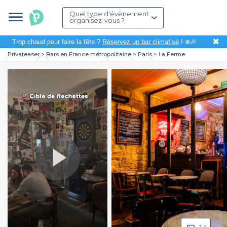
Quel type d'évènement
organisez-vous ?
✖
Trop chaud pour faire la fête ?
Réservez un bar climatisé
! ❄️🎉
Privateaser
Bars en France métropolitaine
Paris
La Ferme
Play