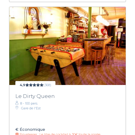
4,9
(368)
Le Dirty Queen
8 - 100 pers.
Gare de l'Est
€
Économique
Privateaser : Le litre de cocktail à 30€ toute la soirée