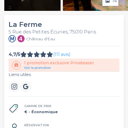
14
Video
La Ferme
5 Rue des Petites Écuries, 75010 Paris
Château d'Eau
4,7/5
(111 avis)
1 promotion exclusive Privateaser
Voir la promotion
Liens utiles
GAMME DE PRIX
€
- Économique
RÉSERVATION