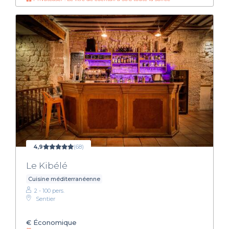
4,9
(68)
Le Kibélé
Cuisine méditerranéenne
2 - 100 pers.
Sentier
€
Économique