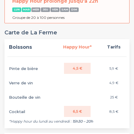
Happy Hour prolongé jusqu'à 22h
LUN
MAR
MER
JEU
VEN
SAM
DIM
Groupe de 20 à 100 personnes
Carte de La Ferme
Boissons
Happy Hour*
Tarifs
Pinte de bière
4,5 €
5,9 €
Verre de vin
4,9 €
Bouteille de vin
25 €
Cocktail
6,5 €
8,5 €
*Happy hour du lundi au vendredi :
15h30 – 20h