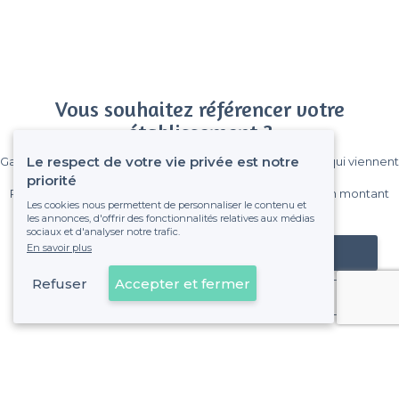
Vous souhaitez référencer votre
établissement ?
Le respect de votre vie privée est notre
Gagnez de nombreux clients parmi le million de visiteurs qui viennent
sur Privateaser chaque mois.
priorité
Pas de commissions et sans engagement, vous payez un montant
Les cookies nous permettent de personnaliser le contenu et
fixe sans risque de voir déraper la facture.
les annonces, d'offrir des fonctionnalités relatives aux médias
sociaux et d'analyser notre trafic.
En savoir plus
Référencer mon établissement
Refuser
Accepter et fermer
Déjà client