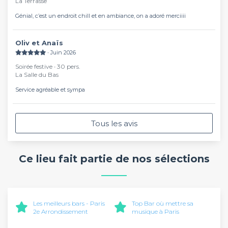
La Terrasse
Génial, c’est un endroit chill et en ambiance, on a adoré merciiii
Oliv et Anaïs
∙ Juin 2026
Soirée festive ∙ 30 pers.
La Salle du Bas
Service agréable et sympa
Tous les avis
Ce lieu fait partie de nos sélections
Les meilleurs bars - Paris
Top Bar où mettre sa
2e Arrondissement
musique à Paris