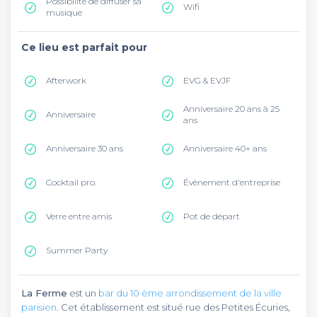
Possibilité de diffuser sa
Wifi
musique
Ce lieu est parfait pour
Afterwork
EVG & EVJF
Anniversaire 20 ans à 25
Anniversaire
ans
Anniversaire 30 ans
Anniversaire 40+ ans
Cocktail pro.
Évènement d'entreprise
Verre entre amis
Pot de départ
Summer Party
La Ferme
est un
bar du 10 ème arrondissement de la ville
parisien
. Cet établissement est situé rue des Petites Écuries,