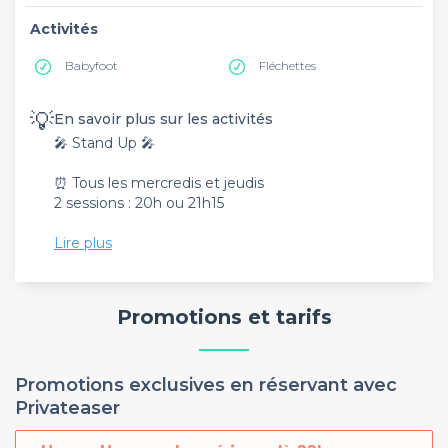
Activités
Babyfoot
Fléchettes
💡
En savoir plus sur les activités
🎤 Stand Up 🎤
⏰ Tous les mercredis et jeudis
2 sessions : 20h ou 21h15
⏰ Tous les samedis et dimanches
Lire plus
2 sessions : 16h30 ou 18h
🎫 Entrée : 8€
Promotions et tarifs
Une boisson offerte avec ton billet (cocktails, soft,
vin, bière...)
Promotions exclusives en réservant avec
Privateaser