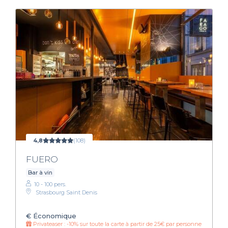
4,8
(108)
FUERO
Bar à vin
10 - 100 pers.
Strasbourg Saint Denis
€
Économique
Privateaser : -10% sur toute la carte à partir de 25€ par personne