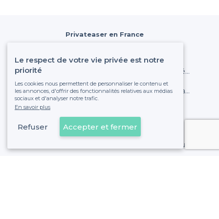
Privateaser en France
Les meilleurs bars - France métropolitaine
Le respect de votre vie privée est notre
priorité
Les meilleurs restaurants de groupe - France métropolitaine
Les cookies nous permettent de personnaliser le contenu et
Les meilleures salles à louer - France métropolitaine
les annonces, d'offrir des fonctionnalités relatives aux médias
sociaux et d'analyser notre trafic.
En savoir plus
Privateaser en Belgique
Les meilleurs bars - Belgique
Refuser
Accepter et fermer
Les meilleurs restaurants de groupe - Belgique
Les meilleures salles à louer - Belgique
À propos de Privateaser
Privateaser Media