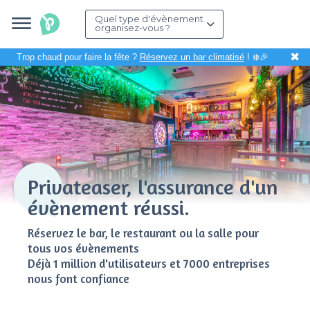
Quel type d'évènement
organisez-vous ?
✖
Trop chaud pour faire la fête ?
Réservez un bar climatisé
! ❄️🎉
Privateaser, l'assurance d'un
évènement réussi.
Réservez le bar, le restaurant ou la salle pour
tous vos évènements
Déjà 1 million d'utilisateurs et 7000 entreprises
nous font confiance