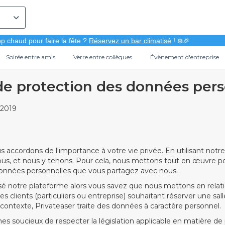
p chaud pour faire la fête ?
Réservez un bar climatisé
! ❄️🎉
Soirée entre amis
Verre entre collègues
Évènement d'entreprise
de protection des données per
l 2019
n
 accordons de l'importance à votre vie privée. En utilisant notre
ous, et nous y tenons. Pour cela, nous mettons tout en œuvre p
 données personnelles que vous partagez avec nous.
lisé notre plateforme alors vous savez que nous mettons en rela
s clients (particuliers ou entreprise) souhaitant réserver une sall
ontexte, Privateaser traite des données à caractère personnel.
es soucieux de respecter la législation applicable en matière de