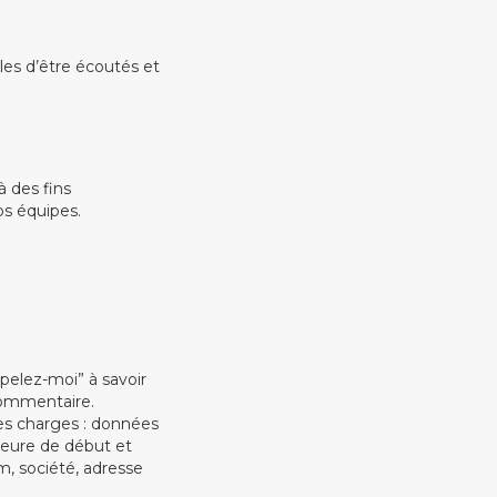
es d’être écoutés et
à des fins
os équipes.
elez-moi” à savoir
commentaire.
s charges : données
heure de début et
, société, adresse