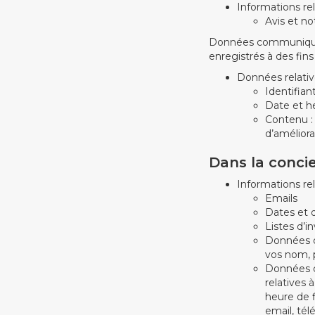
Informations rel
Avis et no
Données communiquées
enregistrés à des fins 
Données relative
Identifian
Date et h
Contenu : 
d’améliora
Dans la concie
Informations re
Emails
Dates et 
Listes d’i
Données q
vos nom, 
Données q
relatives
heure de 
email, tél