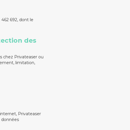
 462 692, dont le
tection des
es chez Privateaser ou
ement, limitation,
internet, Privateaser
es données