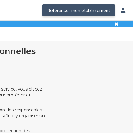
Référencer mon établissement
✖
sonnelles
 service, vous placez
our protéger et
tion des responsables
e afin d’y organiser un
 protection des