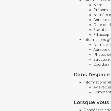
Nom
Prénom
Numéro d
Adresse e
Date de dé
Statut dan
S’il acce
Informations gé
Nom de l’
Adresse d
Photos de
Structure 
Coordonné
Dans l’espac
Informations rel
Avis reçus
Commenta
Lorsque vous u
Données relative