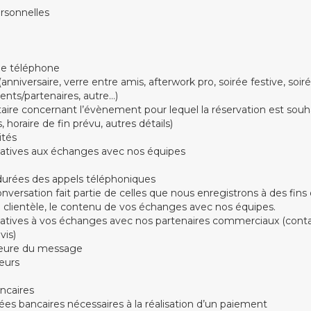
rsonnelles
e téléphone
anniversaire, verre entre amis, afterwork pro, soirée festive, soiré
lients/partenaires, autre…)
re concernant l’évènement pour lequel la réservation est sou
, horaire de fin prévu, autres détails)
ités
latives aux échanges avec nos équipes
durées des appels téléphoniques
onversation fait partie de celles que nous enregistrons à des fins
i clientèle, le contenu de vos échanges avec nos équipes.
latives à vos échanges avec nos partenaires commerciaux (contac
is)
heure du message
eurs
ncaires
es bancaires nécessaires à la réalisation d’un paiement