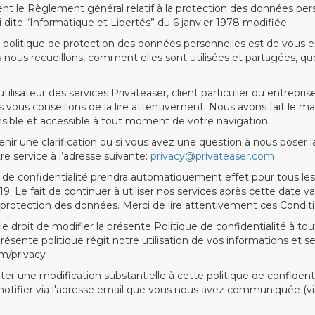
 le Règlement général relatif à la protection des données pe
 dite “Informatique et Libertés” du 6 janvier 1978 modifiée.
e politique de protection des données personnelles est de vous e
nous recueillons, comment elles sont utilisées et partagées, quel
 utilisateur des services Privateaser, client particulier ou entrepri
 vous conseillons de la lire attentivement. Nous avons fait le 
nsible et accessible à tout moment de votre navigation.
enir une clarification ou si vous avez une question à nous poser 
e service à l’adresse suivante:
privacy@privateaser.com
.
 de confidentialité prendra automatiquement effet pour tous les u
. Le fait de continuer à utiliser nos services après cette date v
 protection des données. Merci de lire attentivement ces Conditi
e droit de modifier la présente Politique de confidentialité à t
 présente politique régit notre utilisation de vos informations et s
m/privacy
ter une modification substantielle à cette politique de confident
otifier via l'adresse email que vous nous avez communiquée (via