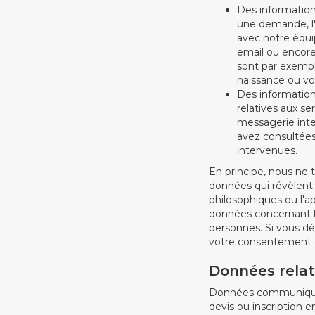
Des information
une demande, l'
avec notre équi
email ou encore
sont par exempl
naissance ou vo
Des informations
relatives aux se
messagerie inter
avez consultées,
intervenues.
En principe, nous ne 
données qui révèlent l
philosophiques ou l'
données concernant la
personnes. Si vous dé
votre consentement ex
Données relat
Données communiquées 
devis ou inscription en