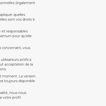
rsonnelles (également
xpliquer quelles
les sont vos droits à
se et responsables
maximum pour qu’elle
la concernant, vous
tilisateurs actifs à
aut acceptation de la
ons.
out moment. La version
era toujours disponible
ialité, nous nous
 votre profil