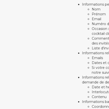
Informations pe
Nom
Prénom
Email
Numéro d
Occasion (
cocktail c
Commentai
des invités
Liste d'inv
Informations re
Emails
Dates et 
Si votre c
notre suiv
Informations re
demande de dev
Date et 
Interlocut
Contenu
Informations ba
Coordonné