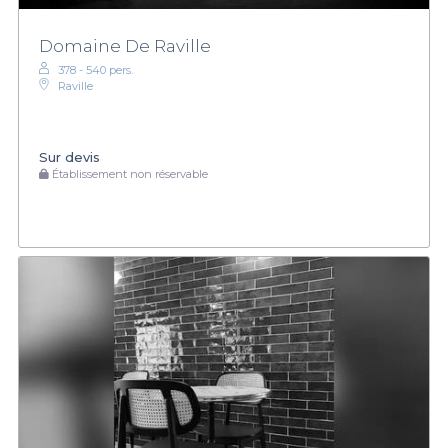
Domaine De Raville
378 - 540 pers.
Raville
Sur devis
Établissement non réservable