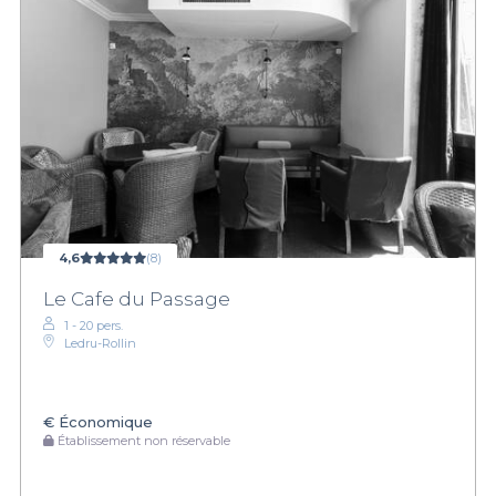
4,6
(8)
Le Cafe du Passage
1 - 20 pers.
Ledru-Rollin
€
Économique
Établissement non réservable