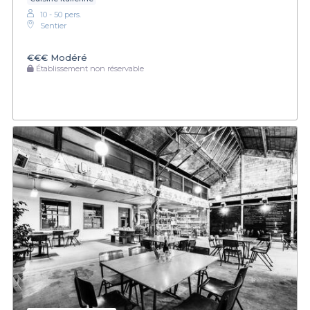
10 - 50 pers.
Sentier
€€€
Modéré
Établissement non réservable