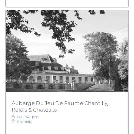
Auberge Du Jeu De Paume Chantilly,
Relais & Châteaux
661 - 945 pers.
Chantilly