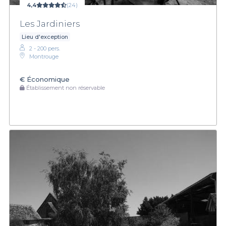
4,4
(24)
Les Jardiniers
Lieu d'exception
2 - 200 pers.
Montrouge
€
Économique
Établissement non réservable