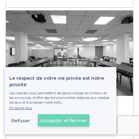
Le respect de votre vie privée est notre
priorité
Les cookies nous permettent de personnaliser le contenu et
5,0
(1)
les annonces, d'offrir des fonctionnalités relatives aux médias
sociaux et d'analyser notre trafic.
Cool and Workers Neuilly
En savoir plus
5 - 220 pers.
Pont de Neuilly
Refuser
Accepter et fermer
Voir sur la carte