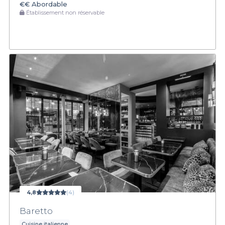
€€
Abordable
Établissement non réservable
4,8
(4)
Baretto
Cuisine italienne