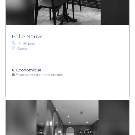
Balle Neuve
10 - 60 pers.
Opéra
€
Économique
Établissement non réservable