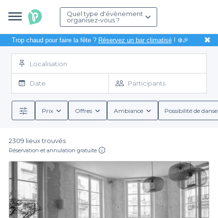
Quel type d'évènement
organisez-vous ?
✖
Trop chaud pour faire la fête ?
Réservez un bar climatisé
! ❄️🎉
Localisation
Date
Participants
Prix
Offres
Ambiance
Possibilité de danse
2309 lieux trouvés
Réservation et annulation gratuite