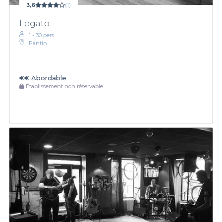
3,6
(1)
Legato
1 - 30 pers.
Pantin
€€
Abordable
Établissement non réservable