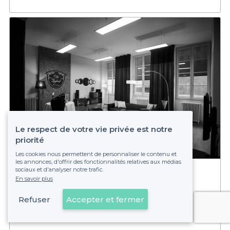
Le respect de votre vie privée est notre
priorité
Les cookies nous permettent de personnaliser le contenu et
les annonces, d'offrir des fonctionnalités relatives aux médias
sociaux et d'analyser notre trafic.
Chai Lombardi
En savoir plus
6 - 30 pers.
Bellecour
Refuser
Accepter et fermer
Voir sur la carte