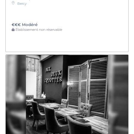
Bercy
€€€
Modéré
Établissement non réservable