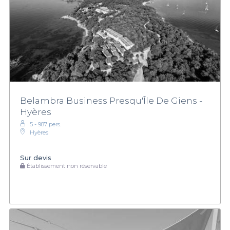
Belambra Business Presqu'Île De Giens -
Hyères
5 - 987 pers.
Hyères
Sur devis
Établissement non réservable