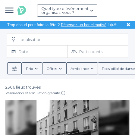
Quel type d'évènement
organisez-vous ?
✖
Trop chaud pour faire la fête ?
Réservez un bar climatisé
! ❄️🎉
Localisation
Date
Participants
Prix
Offres
Ambiance
Possibilité de danse
2306 lieux trouvés
Réservation et annulation gratuite