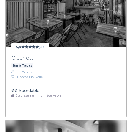
4,9
(30)
Cicchetti
Bar à Tapas
1 - 35 pers.
Bonne-Nouvelle
€€
Abordable
Établissement non réservable