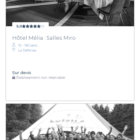
5,0
(1)
Hôtel Mélia : Salles Miro
10 - 160 pers.
La Défense
Sur devis
Établissement non réservable