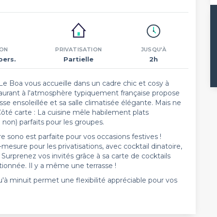
ION
PRIVATISATION
JUSQU'À
pers.
Partielle
2h
Le Boa vous accueille dans un cadre chic et cosy à
taurant à l'atmosphère typiquement française propose
e ensoleillée et sa salle climatisée élégante. Mais ne
 Côté carte : La cuisine mêle habilement plats
u non) parfaits pour les groupes.
re sono est parfaite pour vos occasions festives !
sure pour les privatisations, avec cocktail dinatoire,
 Surprenez vos invités grâce à sa carte de cocktails
tionnée. Il y a même une terrasse !
u'à minuit permet une flexibilité appréciable pour vos