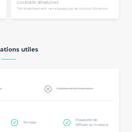
Cocktails dînatoires
Cet établissement ne propose pas de cocktail dînatoire
ations utiles
ns
Gâteau d'anniversaire
Possibilité de
Terrasse
diffuser sa musique