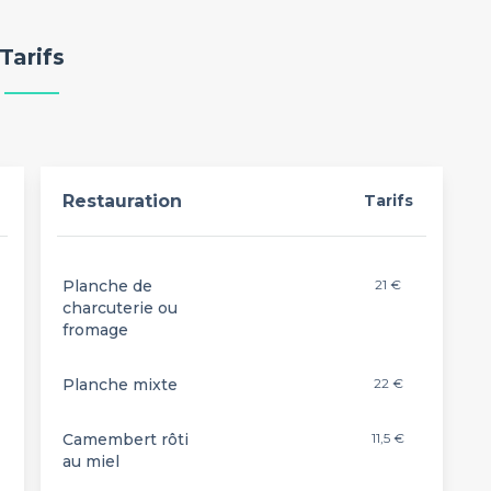
Tarifs
Restauration
Tarifs
Planche de
21 €
charcuterie ou
fromage
Planche mixte
22 €
Camembert rôti
11,5 €
au miel