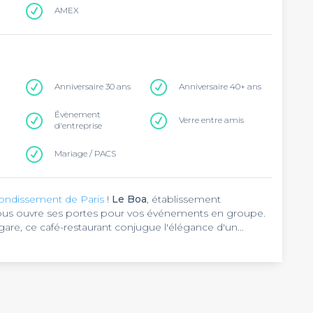
AMEX
Anniversaire 30 ans
Anniversaire 40+ ans
Évènement
Verre entre amis
d'entreprise
Mariage / PACS
rondissement de Paris
!
Le Boa
, établissement
us ouvre ses portes pour vos événements en groupe.
 gare, ce café-restaurant conjugue l'élégance d'un
aine.
staurant de qualité et bar convivial. La grande terrasse
dre idéal pour vos afterworks, pots de départ ou
sa carte variée mêlant cuisine française et influences
la nuit, avec un service continu et une équipe attentive