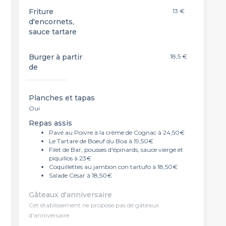
Friture
13 €
d'encornets,
sauce tartare
Burger à partir
18,5 €
de
Planches et tapas
Oui
Repas assis
Pavé au Poivre à la crème de Cognac à 24,50€
Le Tartare de Boeuf du Boa à 19,50€
Filet de Bar, pousses d'épinards, sauce vierge et
piquillos à 23€
Coquillettes au jambon con tartufo à 18,50€
Salade César à 18,50€
Gâteaux d'anniversaire
Cet établissement ne propose pas de gâteaux
d'anniversaire