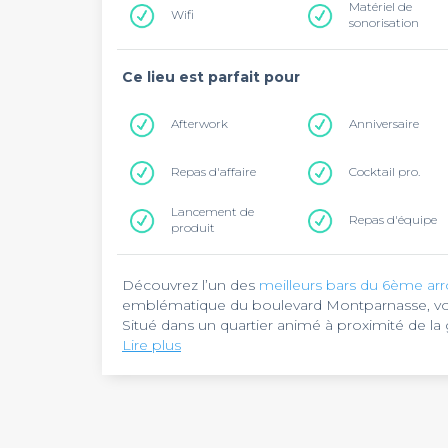
Matériel de
Wifi
sonorisation
Ce lieu est parfait pour
Afterwork
Anniversaire
Repas d'affaire
Cocktail pro.
Lancement de
Repas d'équipe
produit
Découvrez l’un des
meilleurs bars du 6ème ar
emblématique du boulevard Montparnasse, vo
Situé dans un quartier animé à proximité de la
bistrot parisien avec une ambiance contempor
Lire plus
Le Boa
séduit par son concept hybride alliant re
ensoleillée et la salle climatisée offrent un ca
anniversaires. L'établissement se distingue par 
internationales.
Le Boa
accueille les groupes jusqu'à tard dans 