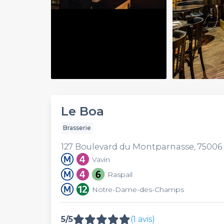
Play
Video
Le Boa
Brasserie
127 Boulevard du Montparnasse, 75006 
Vavin
Raspail
Notre-Dame-des-Champs
5/5
(1 avis)