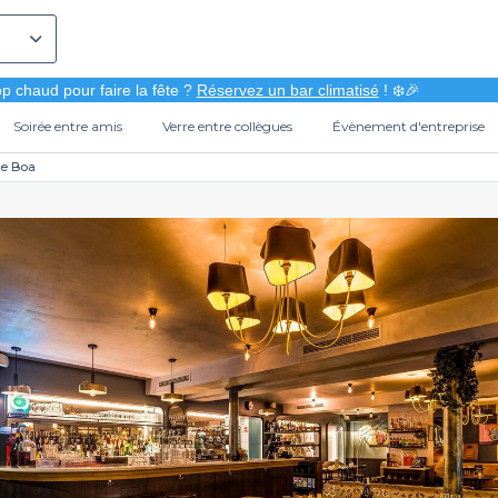
p chaud pour faire la fête ?
Réservez un bar climatisé
! ❄️🎉
Soirée entre amis
Verre entre collègues
Évènement d'entreprise
Le Boa