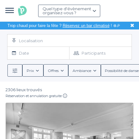
Quel type d'évènement
organisez-vous ?
✖
Trop chaud pour faire la fête ?
Réservez un bar climatisé
! ❄️🎉
Localisation
Date
Participants
Prix
Offres
Ambiance
Possibilité de danse
2306 lieux trouvés
Réservation et annulation gratuite