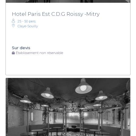
Hotel Paris Est C.D.G Roissy -Mitry
25 - 50 pers.
Claye-Souilly
Sur devis
Établissement non réservable