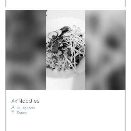
Ax'Noodles
10 - 100 pers.
Rouen