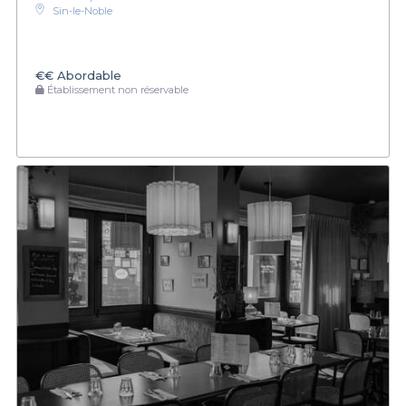
Sin-le-Noble
€€
Abordable
Établissement non réservable