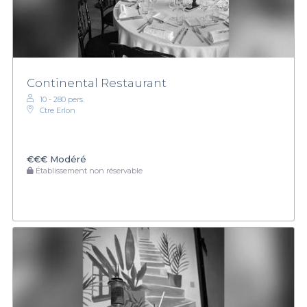
Continental Restaurant
10 - 280 pers.
Ctre Erlon
€€€
Modéré
Établissement non réservable