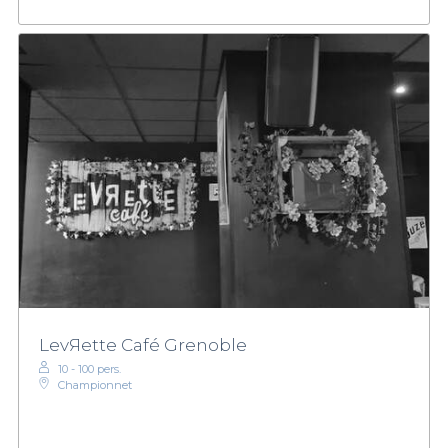
LevЯette Café Grenoble
10 - 100 pers.
Championnet