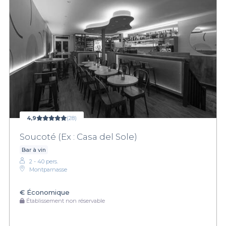
4,9
(28)
Soucoté (Ex : Casa del Sole)
Bar à vin
2 - 40 pers.
Montparnasse
€
Économique
Établissement non réservable