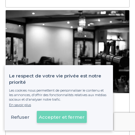
Le respect de votre vie privée est notre
priorité
Les cookies nous permettent de personnaliser le contenu et
les annonces, d'offrir des fonctionnalités relatives aux médias
sociaux et d'analyser notre trafic.
Les BockAle
En savoir plus
10 - 100 pers.
Gambetta
Refuser
Accepter et fermer
Voir sur la carte