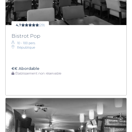
4,7
(29)
Bistrot Pop
10 - 100 pers.
République
€€
Abordable
Établissement non réservable