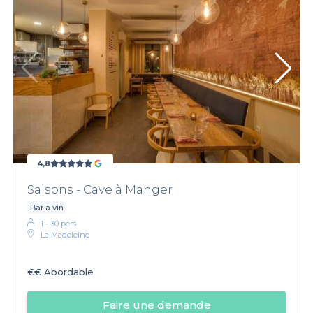
4,8
Saisons - Cave à Manger
Bar à vin
1 - 30 pers.
La Madeleine
€€
Abordable
Faire une demande