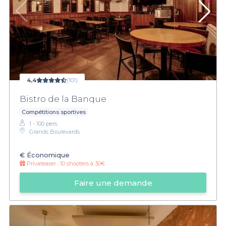
4,4
(101)
Bistro de la Banque
Compétitions sportives
1 - 100 pers.
Grands Boulevards
€
Économique
Privateaser :
10 shooters à 30€
Faire une demande