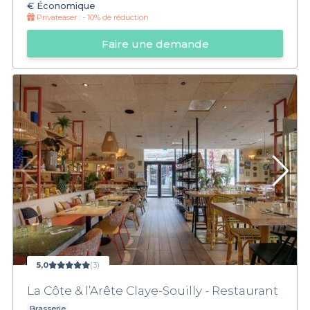
€
Économique
Privateaser :
- 10% de réduction
Faire une demande
5,0
(3)
La Côte & l’Arête Claye-Souilly - Restaurant
Brasserie