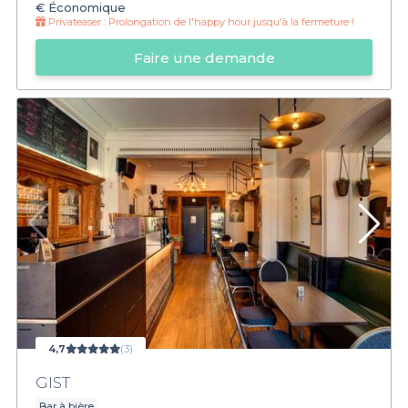
€
Économique
Privateaser :
Prolongation de l'happy hour jusqu'à la fermeture !
Faire une demande
4,7
(3)
GIST
Bar à bière