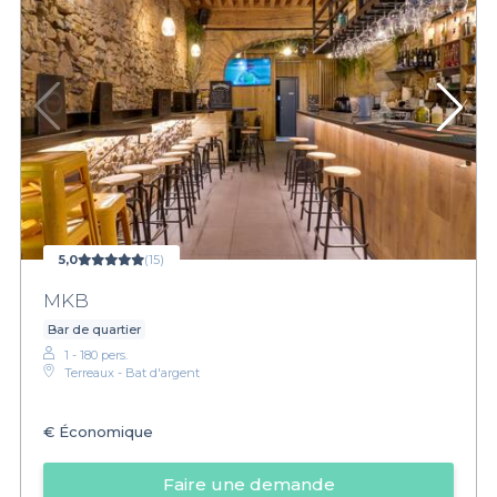
5,0
(15)
MKB
Bar de quartier
1 - 180 pers.
Terreaux - Bat d'argent
€
Économique
Faire une demande