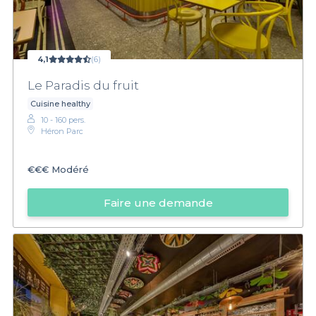
4,1
(6)
Le Paradis du fruit
Cuisine healthy
10 - 160 pers.
Héron Parc
€€€
Modéré
Faire une demande