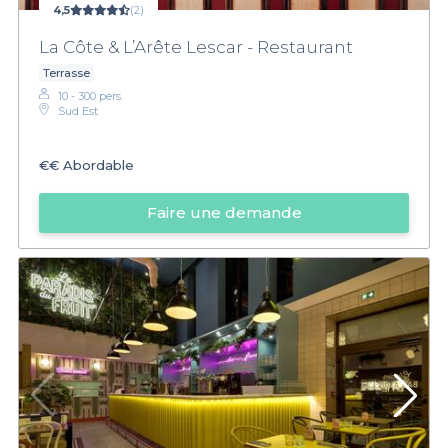
4,5
(2)
La Côte & L’Arête Lescar - Restaurant
Terrasse
10 - 300 pers.
Sud Est
€€
Abordable
Faire une demande