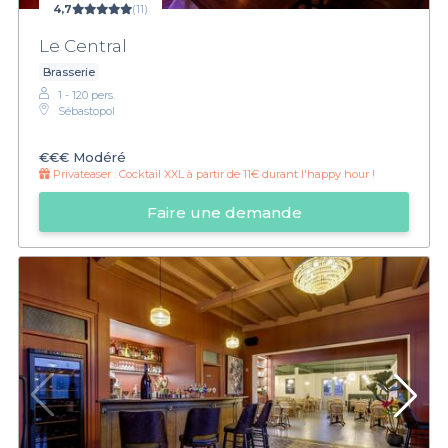
4,7
(11)
Le Central
Brasserie
1 - 120 pers.
Sébastopol
€€€
Modéré
Privateaser :
Cocktail XXL à partir de 11€ durant l'happy hour !
Faire une demande