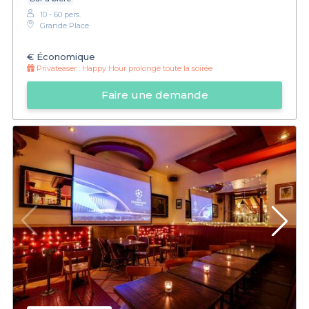
10 - 60 pers.
Grande Place
€
Économique
Privateaser :
Happy Hour prolongé toute la soirée
Faire une demande