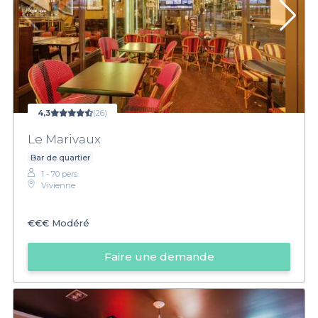
4,3
(26)
Le Marivaux
Bar de quartier
1 - 70 pers.
Vivienne
€€€
Modéré
Faire une demande