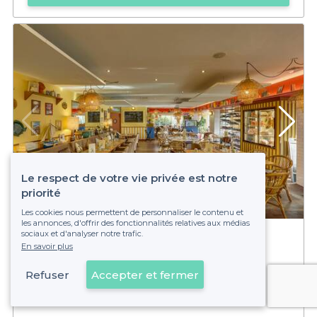
Le respect de votre vie privée est notre
priorité
Les cookies nous permettent de personnaliser le contenu et
5,0
(1)
les annonces, d'offrir des fonctionnalités relatives aux médias
sociaux et d'analyser notre trafic.
La Côte et L'Arête - L'Union
En savoir plus
Brasserie
Refuser
Accepter et fermer
15 - 300 pers.
Voir sur la carte
Montredon