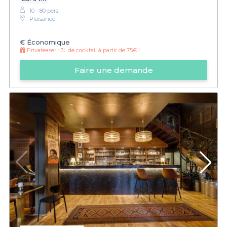
10 - 80 pers.
Plaisance
€
Économique
Privateaser :
3L de cocktail à partir de 75€ !
Faire une demande