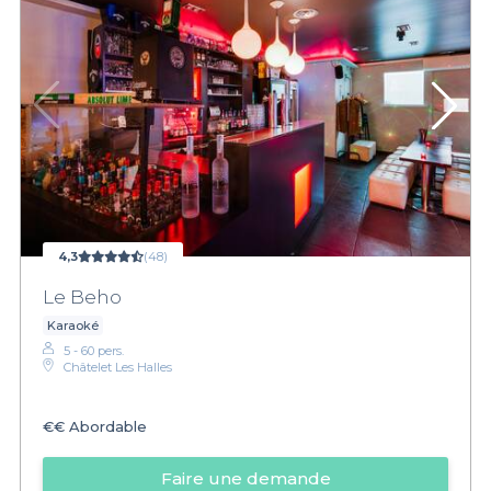
4,3
(48)
Le Beho
Karaoké
5 - 60 pers.
Châtelet Les Halles
€€
Abordable
Faire une demande