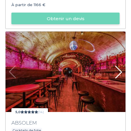
À partir de
1166 €
Obtenir un devis
5,0
(14)
ABSOLEM
Cocktails de folie