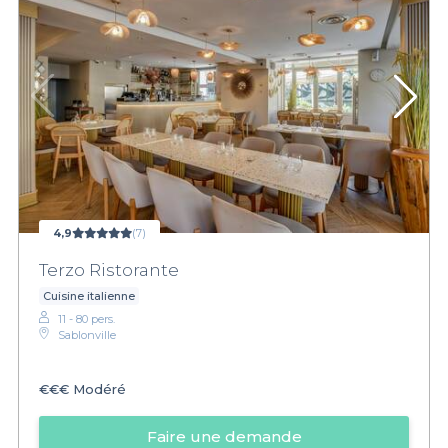
4,9
(7)
Terzo Ristorante
Cuisine italienne
11 - 80 pers.
Sablonville
€€€
Modéré
Faire une demande