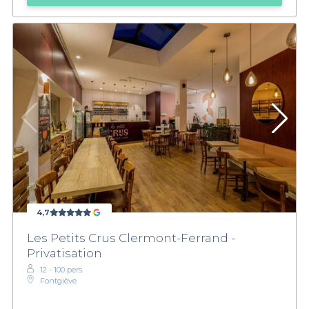
4,7
Les Petits Crus Clermont-Ferrand -
Privatisation
12 - 100 pers.
Fontgiève