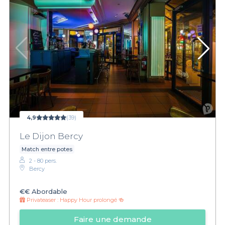
4,9
(39)
Le Dijon Bercy
Match entre potes
2 - 80 pers.
Bercy
€€
Abordable
Privateaser :
Happy Hour prolongé 🍻
Faire une demande