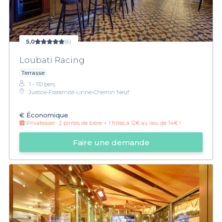
5,0
(6)
Loubati Racing
Terrasse
1 - 110 pers.
Justice-Fraternité-Linne-Chemin Neuf
€
Économique
Privateaser :
2 pintes de bière + 1 frites à 12€ au lieu de 14€ !
Faire une demande