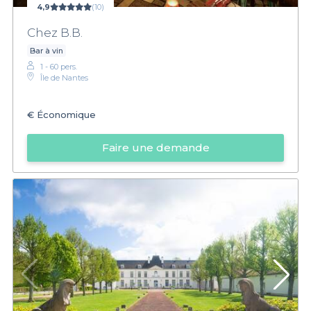
4,9
(10)
Chez B.B.
Bar à vin
1 - 60 pers.
Île de Nantes
€
Économique
Faire une demande