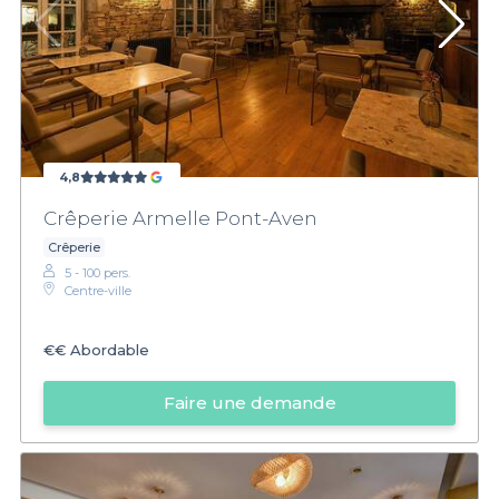
4,8
Crêperie Armelle Pont-Aven
Crêperie
5 - 100 pers.
Centre-ville
€€
Abordable
Faire une demande