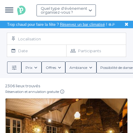
Quel type d'évènement
organisez-vous ?
✖
Trop chaud pour faire la fête ?
Réservez un bar climatisé
! ❄️🎉
Localisation
Date
Participants
Prix
Offres
Ambiance
Possibilité de danse
2306 lieux trouvés
Réservation et annulation gratuite