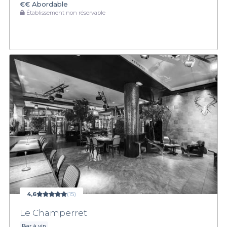
€€
Abordable
Établissement non réservable
4,6
(15)
Le Champerret
Bar à vin