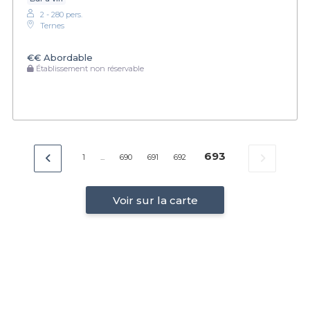
2 - 280 pers.
Ternes
€€
Abordable
Établissement non réservable
693
1
...
690
691
692
Voir sur la carte