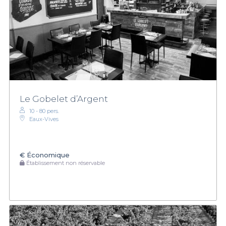
Le Gobelet d’Argent
10 - 80 pers.
Eaux-Vives
€
Économique
Établissement non réservable