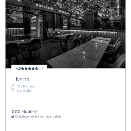
4,3
(4)
Liberta
10 - 150 pers.
Les Halles
€€€
Modéré
Établissement non réservable