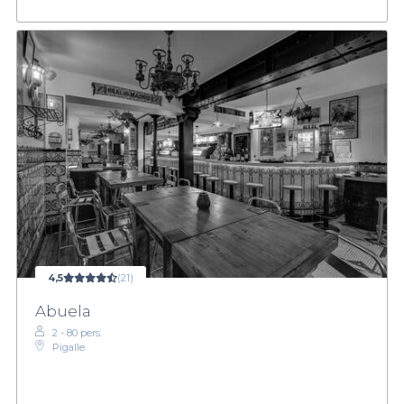
4,5
(21)
Abuela
2 - 80 pers.
Pigalle