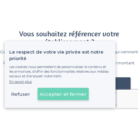
Vous souhaitez référencer votre
établissement ?
Le respect de votre vie privée est notre
Gagnez de nombreux clients parmi le million de visiteurs qui viennent
sur Privateaser chaque mois.
priorité
Pas de commissions et sans engagement, vous payez un montant
Les cookies nous permettent de personnaliser le contenu et
fixe sans risque de voir déraper la facture.
les annonces, d'offrir des fonctionnalités relatives aux médias
sociaux et d'analyser notre trafic.
En savoir plus
Référencer mon établissement
Refuser
Accepter et fermer
Déjà client