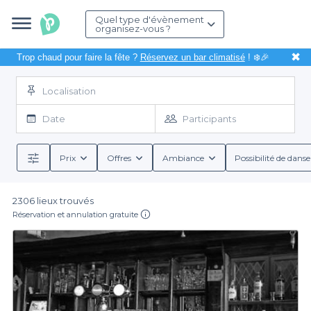
Quel type d'évènement
organisez-vous ?
✖
Trop chaud pour faire la fête ?
Réservez un bar climatisé
! ❄️🎉
Localisation
Date
Participants
Prix
Offres
Ambiance
Possibilité de danse
2306 lieux trouvés
Réservation et annulation gratuite