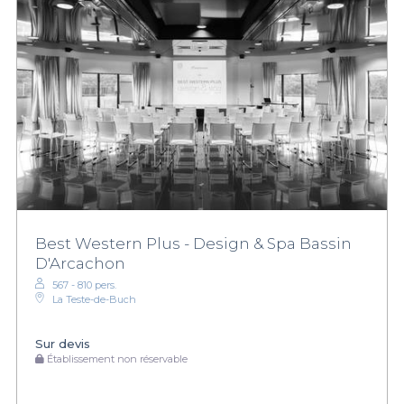
Best Western Plus - Design & Spa Bassin
D'Arcachon
567 - 810 pers.
La Teste-de-Buch
Sur devis
Établissement non réservable