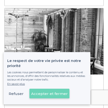
Le respect de votre vie privée est notre
priorité
Les cookies nous permettent de personnaliser le contenu et
les annonces, d'offrir des fonctionnalités relatives aux médias
sociaux et d'analyser notre trafic.
Indian Way
En savoir plus
25 - 60 pers.
Noisy-le-Sec
Refuser
Accepter et fermer
Voir sur la carte