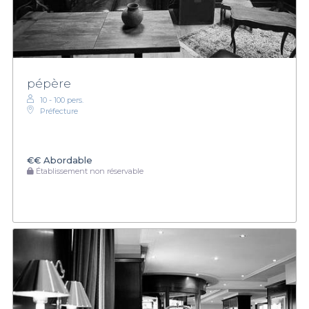
pépère
10 - 100 pers.
Préfecture
€€
Abordable
Établissement non réservable