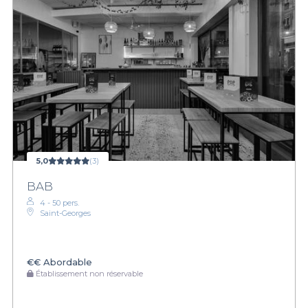
5,0
(3)
BAB
4 - 50 pers.
Saint-Georges
€€
Abordable
Établissement non réservable