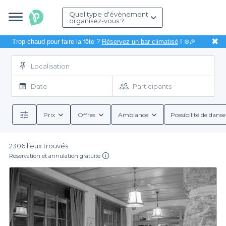
Quel type d'évènement
organisez-vous ?
✖
Trop chaud pour faire la fête ?
Réservez un bar climatisé
! ❄️🎉
Localisation
Date
Participants
Prix
Offres
Ambiance
Possibilité de danse
2306 lieux trouvés
Réservation et annulation gratuite