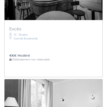
Excès
10 - 30 pers.
Grands Boulevards
€€€
Modéré
Établissement non réservable