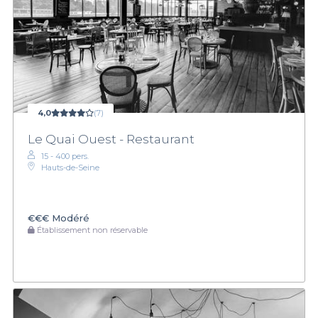
4,0
(7)
Le Quai Ouest - Restaurant
15 - 400 pers.
Hauts-de-Seine
€€€
Modéré
Établissement non réservable