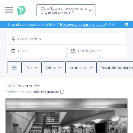
Quel type d'évènement
organisez-vous ?
✖
Trop chaud pour faire la fête ?
Réservez un bar climatisé
! ❄️🎉
Localisation
Date
Participants
Prix
Offres
Ambiance
Possibilité de danse
2306 lieux trouvés
Réservation et annulation gratuite