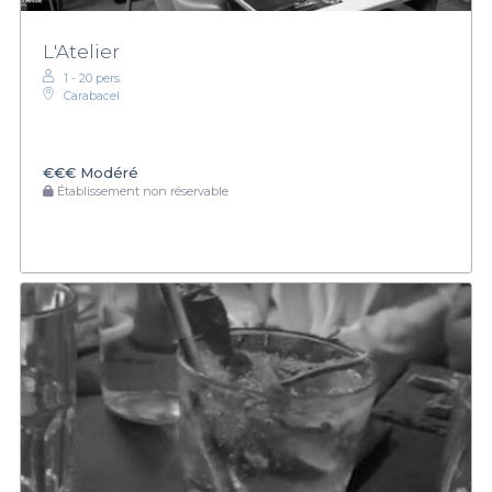
L'Atelier
1 - 20 pers.
Carabacel
€€€
Modéré
Établissement non réservable