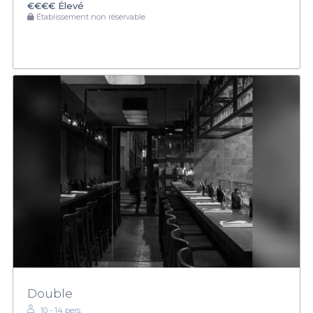
€€€€
Élevé
Établissement non réservable
Double
10 - 14 pers.