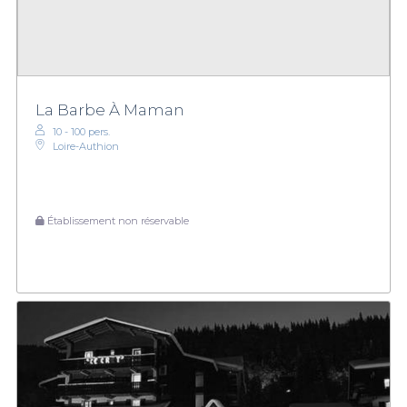
La Barbe À Maman
10 - 100 pers.
Loire-Authion
Établissement non réservable