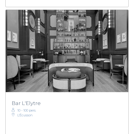
Bar L'Elytre
10 - 100 pers.
L’Écusson