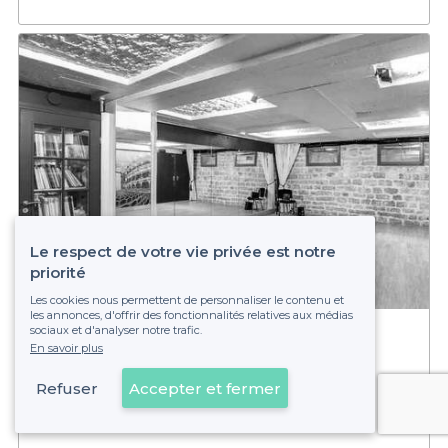
Le respect de votre vie privée est notre
priorité
Les cookies nous permettent de personnaliser le contenu et
4,7
(7)
les annonces, d'offrir des fonctionnalités relatives aux médias
sociaux et d'analyser notre trafic.
Les Rendez-vous d'ailleurs
En savoir plus
20 - 100 pers.
Charonne
Refuser
Accepter et fermer
Voir sur la carte