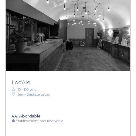
Loc'Ale
10 - 100 pers.
Jean-Baptiste Lebas
€€
Abordable
Établissement non réservable