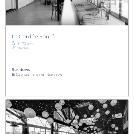
La Cordée Fouré
5 - 73 pers.
Nantes
Sur devis
Établissement non réservable