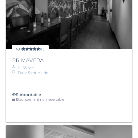
5,0
(6)
PRIMAVERA
2 - 35 pers.
Porte-Saint-Martin
€€
Abordable
Établissement non réservable