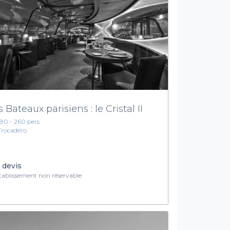
s Bateaux parisiens : le Cristal II
180 - 260 pers.
Trocadéro
 devis
ablissement non réservable