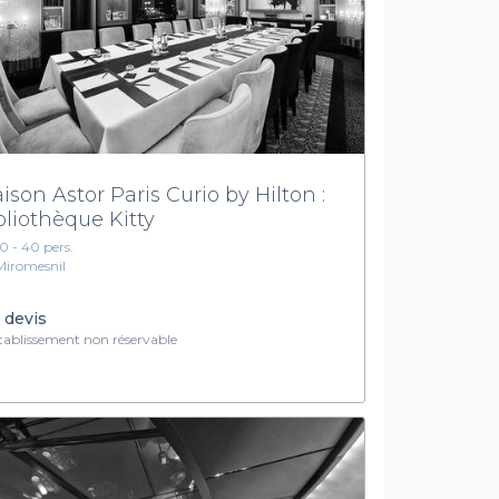
ison Astor Paris Curio by Hilton :
bliothèque Kitty
10 - 40 pers.
Miromesnil
 devis
ablissement non réservable