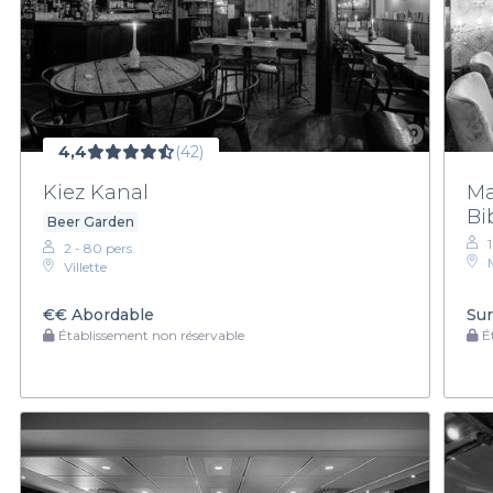
4,4
(42)
Kiez Kanal
Ma
Bi
Beer Garden
2 - 80 pers.
Villette
€€
Abordable
Sur
Établissement non réservable
Ét