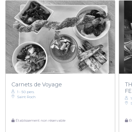
Carnets de Voyage
TH
FE
1 - 50 pers.
Saint Roch
Établissement non réservable
Ét