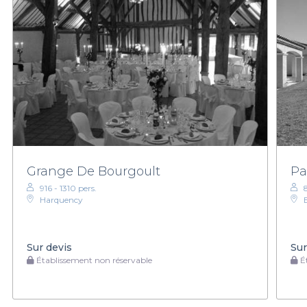
Grange De Bourgoult
Pa
916 - 1310 pers.
Harquency
Sur devis
Sur
Établissement non réservable
Ét