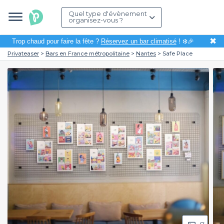
Quel type d'évènement
organisez-vous ?
✖
Trop chaud pour faire la fête ?
Réservez un bar climatisé
! ❄️🎉
Privateaser
Bars en France métropolitaine
Nantes
Safe Place