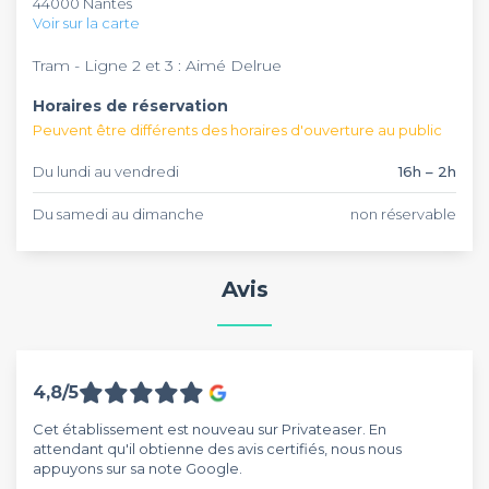
44000 Nantes
de plus d’une cinquantaine de convives.
Voir sur la carte
Tram - Ligne 2 et 3 : Aimé Delrue
Horaires de réservation
Peuvent être différents des horaires d'ouverture au public
Du lundi au vendredi
16h – 2h
Du samedi au dimanche
non réservable
Avis
4,8/5
Cet établissement est nouveau sur Privateaser. En
attendant qu'il obtienne des avis certifiés, nous nous
appuyons sur sa note Google.