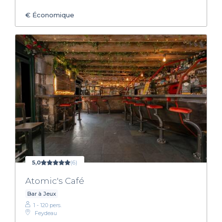
€
Économique
5,0
(6)
Atomic's Café
Bar à Jeux
1 - 120 pers.
Feydeau