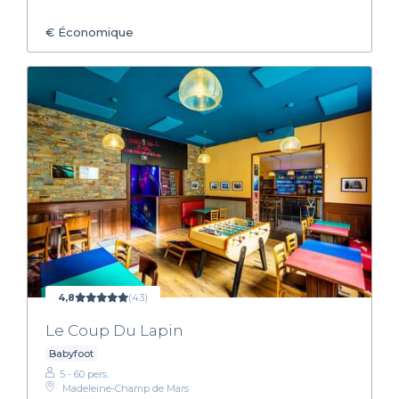
€
Économique
4,8
(43)
Le Coup Du Lapin
Babyfoot
5 - 60 pers.
Madeleine-Champ de Mars