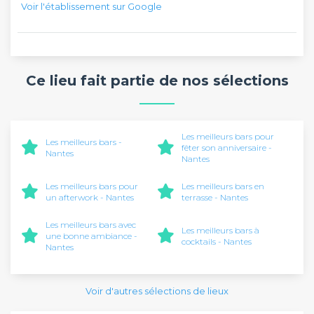
Voir l'établissement sur Google
Ce lieu fait partie de nos sélections
Les meilleurs bars pour
Les meilleurs bars -
fêter son anniversaire -
Nantes
Nantes
Les meilleurs bars pour
Les meilleurs bars en
un afterwork - Nantes
terrasse - Nantes
Les meilleurs bars avec
Les meilleurs bars à
une bonne ambiance -
cocktails - Nantes
Nantes
Voir d'autres sélections de lieux