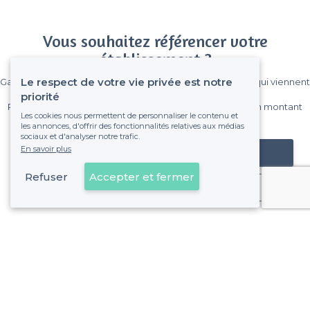
Vous souhaitez référencer votre
établissement ?
Le respect de votre vie privée est notre
Gagnez de nombreux clients parmi le million de visiteurs qui viennent
sur Privateaser chaque mois.
priorité
Pas de commissions et sans engagement, vous payez un montant
Les cookies nous permettent de personnaliser le contenu et
fixe sans risque de voir déraper la facture.
les annonces, d'offrir des fonctionnalités relatives aux médias
sociaux et d'analyser notre trafic.
En savoir plus
Référencer mon établissement
Refuser
Accepter et fermer
Déjà client
À propos de Privateaser
Privateaser Media