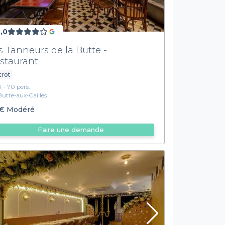
,0
s Tanneurs de la Butte -
staurant
trot
8 - 70 pers.
Butte‑aux‑Cailles
€
Modéré
Faire une demande