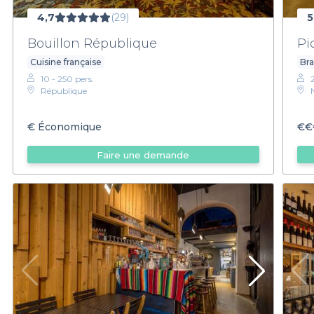
4,7
(29)
5
Bouillon République
Pi
Cuisine française
Bra
10 - 250 pers.
République
€
Économique
€€
Faire une demande