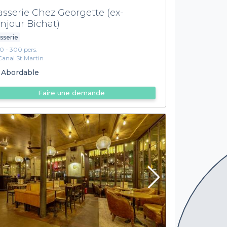
asserie Chez Georgette (ex-
njour Bichat)
sserie
10 - 300 pers.
Canal St Martin
Abordable
Faire une demande