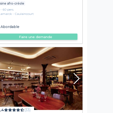
sine afro-créole
1 - 60 pers.
Lamarck - Caulaincourt
Abordable
Faire une demande
,4
(33)