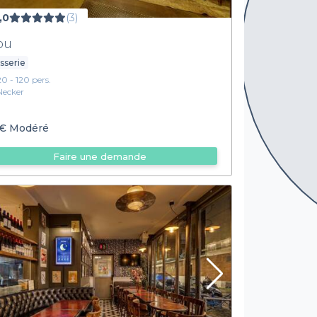
,0
(3)
ou
sserie
20 - 120 pers.
Necker
€
Modéré
Faire une demande