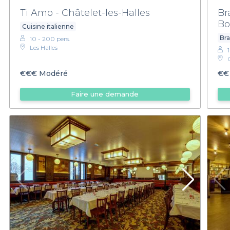
Ti Amo - Châtelet-les-Halles
Br
Bo
Cuisine italienne
Bra
10 - 200 pers.
Les Halles
€€€
Modéré
€€
Faire une demande