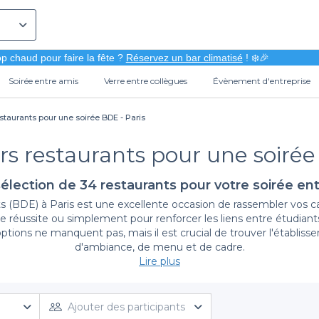
p chaud pour faire la fête ?
Réservez un bar climatisé
! ❄️🎉
Soirée entre amis
Verre entre collègues
Évènement d'entreprise
estaurants pour une soirée BDE - Paris
rs restaurants pour une soirée
élection de 34 restaurants pour votre soirée en
s (BDE) à Paris est une excellente occasion de rassembler vos c
 réussite ou simplement pour renforcer les liens entre étudiants, 
tions ne manquent pas, mais il est crucial de trouver l'établis
d'ambiance, de menu et de cadre.
Lire plus
Une réservation simplifiée avec Privateaser
evient un jeu d'enfant. Notre plateforme vous permet de découvr
Ajouter des participants