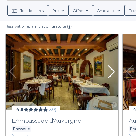
événement. Nous nous engageons à vous proposer une g
Grâce à notre interface conviviale, vous pourrez rés
Tous les filtres
Prix
Offres
Ambiance
Poss
diversifiées en matièr
Réservation et annulation gratuite
En optant pour Privateaser, vous ne bénéficiez pas s
pour un groupe de petite taille ou pour un événemen
des options de privatisation. Nous avons également d
Ne laissez pas la logistique vous stresser. Choisi
restaurants à Paris
pour trouver l’endroi
4,8
(30)
4
L'Ambassade d'Auvergne
Au
Brasserie
Bra