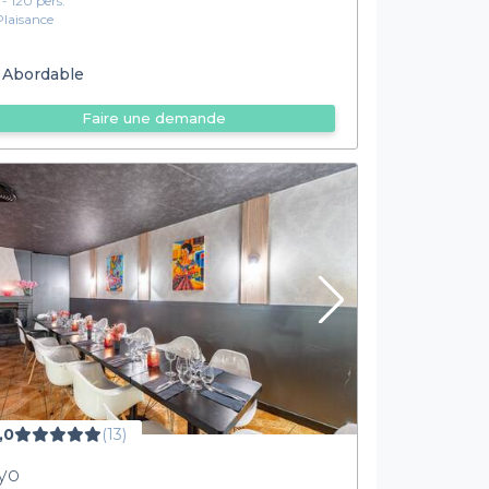
 - 120 pers.
Plaisance
Abordable
Faire une demande
,0
(13)
yo