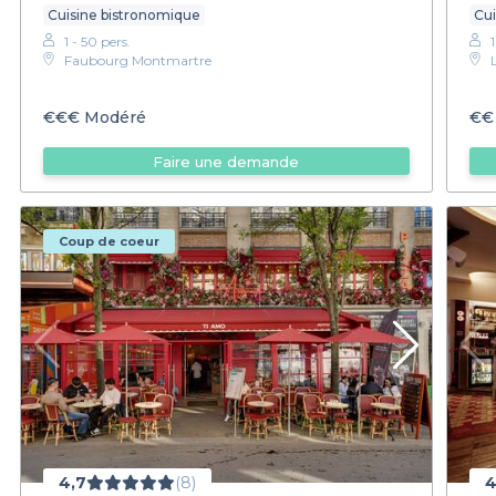
Cuisine bistronomique
Cui
1 - 50 pers.
Faubourg Montmartre
€€€
Modéré
€€
Faire une demande
Coup de coeur
4,7
(8)
4