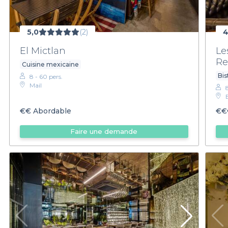
5,0
(2)
4
El Mictlan
Le
Re
Cuisine mexicaine
Bis
8 - 60 pers.
Mail
€€
Abordable
€€
Faire une demande