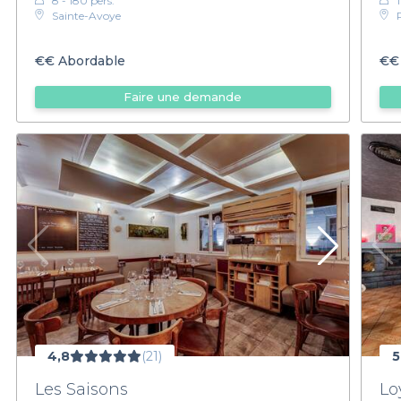
8 - 180 pers.
1
Sainte-Avoye
€€
Abordable
€€
Faire une demande
4,8
(21)
5
Les Saisons
Lo