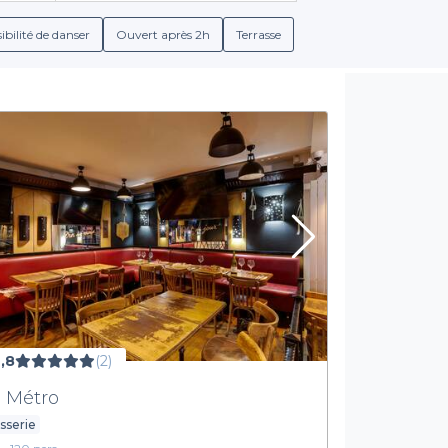
rande variété d’offres, qu'il s'agisse de cuisines international
erver en quelques clics et consulter les conditions de réservatio
ibilité de danser
Ouvert après 2h
Terrasse
e de boissons et de plats, permettant ainsi de satisfaire tous les
Un service adapté à votre besoin
eulement d’un large choix de restaurants, mais aussi de nombreu
t plus important, vous trouverez des établissements qui propose
es établissements qui offrent des ambiances variées, allant du c
atmosphère parfaite pour une soirée mémorable.
ssez Privateaser pour simplifier l'organisation de votre soirée BDE
t idéal qui correspond à vos envies et à celles de vos camarades.
,8
(2)
 Métro
sserie