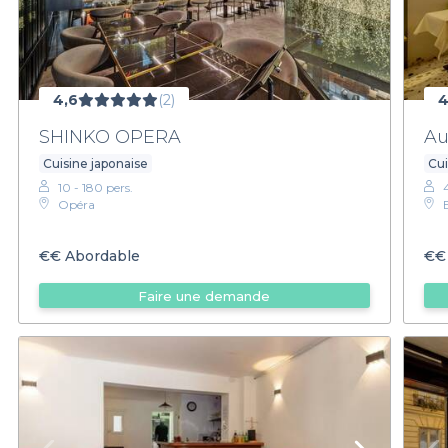
4,6
(2)
4
SHINKO OPERA
Au
Cuisine japonaise
Cui
10 - 180 pers.
Opéra
€€
Abordable
€€
Faire une demande