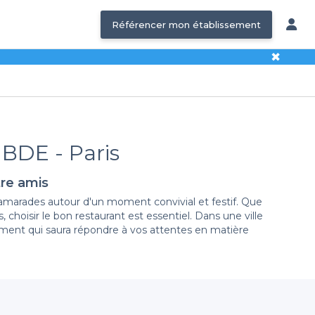
Référencer mon établissement
✖
 BDE - Paris
tre amis
amarades autour d'un moment convivial et festif. Que
choisir le bon restaurant est essentiel. Dans une ville
sement qui saura répondre à vos attentes en matière
ir
des centaines de restaurants
adaptés à votre