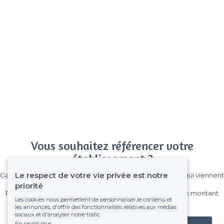
Vous souhaitez référencer votre
établissement ?
Le respect de votre vie privée est notre
Gagnez de nombreux clients parmi le million de visiteurs qui viennent
sur Privateaser chaque mois.
priorité
Pas de commissions et sans engagement, vous payez un montant
Les cookies nous permettent de personnaliser le contenu et
fixe sans risque de voir déraper la facture.
les annonces, d'offrir des fonctionnalités relatives aux médias
sociaux et d'analyser notre trafic.
En savoir plus