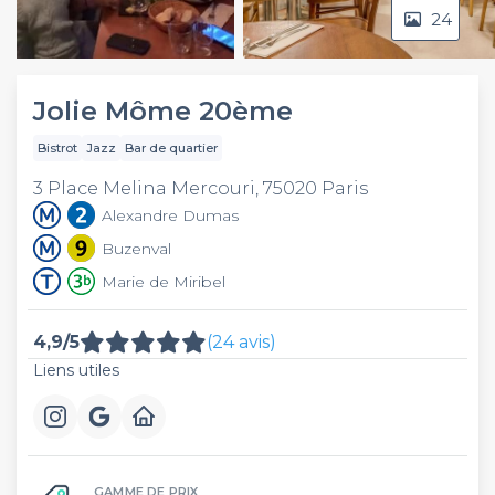
24
Video
Jolie Môme 20ème
Bistrot
Jazz
Bar de quartier
3 Place Melina Mercouri, 75020 Paris
Alexandre Dumas
Buzenval
Marie de Miribel
4,9/5
(24 avis)
Liens utiles
GAMME DE PRIX