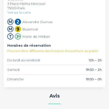
3 Place Melina Mercouri
équipée de transats, parfaite pour vos afterworks,
quartier avec des prestations de qualité pour vos
75020 Paris
anniversaires ou pots de départ entre amis. L'ambiance du
événements entre collègues ou entre amis. La terrasse avec
Voir sur la carte
lieu favorise les discussions au comptoir dans un cadre
ses transats offre un écrin de verdure unique pour vos
apaisant, tout en restant au cœur de Paris.
réservations de groupe dans une ambiance
Alexandre Dumas
méditerranéenne authentique.
Buzenval
Marie de Miribel
Horaires de réservation
Peuvent être différents des horaires d'ouverture au public
Du lundi au vendredi
12h – 2h
Samedi
11h30 – 2h
Dimanche
11h30 – 0h
Avis