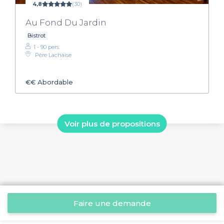
4,8
(30)
Au Fond Du Jardin
Bistrot
1 - 90 pers.
Père Lachaise
€€
Abordable
Voir plus de propositions
Faire une demande