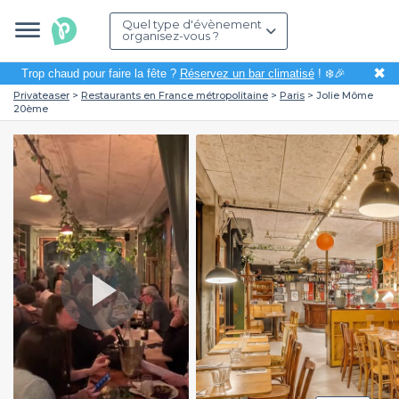
Quel type d'évènement
organisez-vous ?
✖
Trop chaud pour faire la fête ?
Réservez un bar climatisé
! ❄️🎉
Privateaser
Restaurants en France métropolitaine
Paris
Jolie Môme
20ème
Play