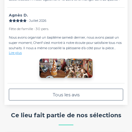
Agnès D.
∙ Juillet 2026
Fête de famille ∙ 30 pers.
Nous avons organisé un baptême samedi dernier, nous avons passé un
super moment, Cherif s’est montré à notre écoute pour satisfaire tous nos
souhaits. Il nous a même conseillé la pâtisserie d’à côté pour la pièce
Lire plus
montée.
Même si la salle n’est pas très grande, nous avons pu tenir à 30, dans une
ambiance très sympathique et conviviale. Tous les invités ont apprécié la
nourriture servie et petit plus, ont pu profiter des transats dehors !
Merci pour à Cherif et à son équipe pour cette journée.
Tous les avis
Ce lieu fait partie de nos sélections