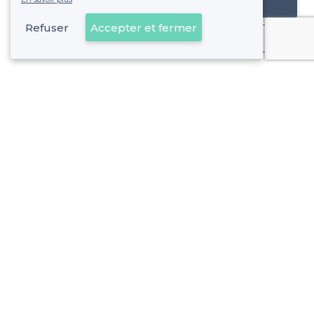
Référencer mon établissement
Refuser
Accepter et fermer
Déjà client
À propos de Privateaser
Privateaser Media
Privateaser en Espagne
Aide
Référencer mon établissement
Politique de protection des données
Conditions générales d'utilisation
Nous contacter