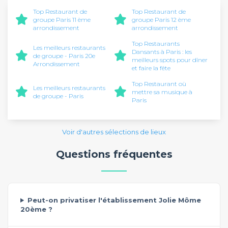
Top Restaurant de
Top Restaurant de
groupe Paris 11 ème
groupe Paris 12 ème
arrondissement
arrondissement
Top Restaurants
Les meilleurs restaurants
Dansants à Paris : les
de groupe - Paris 20e
meilleurs spots pour dîner
Arrondissement
et faire la fête
Top Restaurant où
Les meilleurs restaurants
mettre sa musique à
de groupe - Paris
Paris
Voir d'autres sélections de lieux
Questions fréquentes
Peut-on privatiser l'établissement Jolie Môme
20ème ?