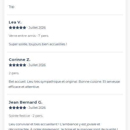
Top
Lea V.
∙ Juillet 2026
Verre entre amis ∙ 7 pers.
Super soirée, toujours bien accueillies !
Corinne Z.
∙ Juillet 2026
2 pers.
Bel accueil. Lieu très sympathique et original. Bonne cuisine. Et serveuse
efficace et attentive.
Jean Bernard G.
∙ Juillet 2026
Soirée festive ∙ 2 pers.
Lieu convivial et tres accueillant ! L'ambiance y est joviale et
décontractée. À noter également : le boire et le manger sont de qualité !