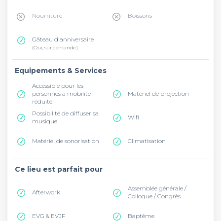
Nourriture
Boissons
Gâteau d'anniversaire
(Oui, sur demande )
Equipements & Services
Accessible pour les
personnes à mobilité
Matériel de projection
réduite
Possibilité de diffuser sa
Wifi
musique
Matériel de sonorisation
Climatisation
Ce lieu est parfait pour
Assemblée générale /
Afterwork
Colloque / Congrès
EVG & EVJF
Baptême