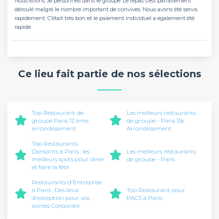
Nous étions 36 personnes dans le groupe. Le repas s’est parfaitement
déroulé malgré le nombre important de convives. Nous avons été servis
rapidement. C’était très bon et le paiement individuel a egalement été
rapide
Ce lieu fait partie de nos sélections
Top Restaurant de
Les meilleurs restaurants
groupe Paris 12 ème
de groupe - Paris 13e
arrondissement
Arrondissement
Top Restaurants
Dansants à Paris : les
Les meilleurs restaurants
meilleurs spots pour dîner
de groupe - Paris
et faire la fête
Restaurants d'Entreprise
à Paris : Des lieux
Top Restaurant pour
d'exception pour vos
PACS à Paris
soirées Corporate