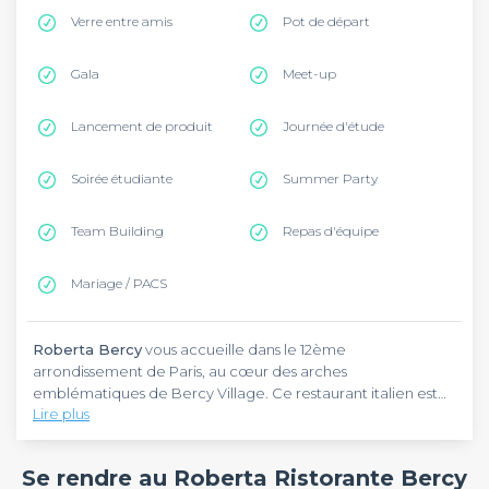
Verre entre amis
Pot de départ
Gala
Meet-up
Lancement de produit
Journée d'étude
Soirée étudiante
Summer Party
Team Building
Repas d'équipe
Mariage / PACS
Roberta Bercy
vous accueille dans le 12ème
arrondissement de Paris, au cœur des arches
emblématiques de Bercy Village. Ce restaurant italien est
Lire plus
implanté au 30 Cour Saint-Emilion, dans un quartier vivant et
facilement accessible. Pour vous y rendre, empruntez la
Roberta Bercy
est un restaurant italien qui célèbre la dolce
ligne 14 du métro jusqu'à la station Cour Saint-Émilion ou la
vita en plein Paris. L'établissement vous propose une cuisine
Se rendre au Roberta Ristorante Bercy
ligne 6 jusqu'à Bercy. Ce bar restaurant est idéal pour
généreuse avec des pasta maison préparées à partir de