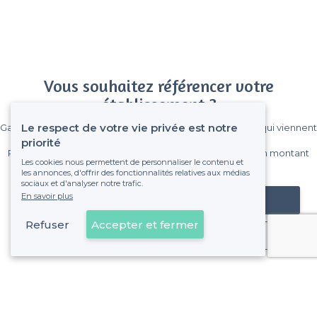
Vous souhaitez référencer votre
établissement ?
Le respect de votre vie privée est notre
Gagnez de nombreux clients parmi le million de visiteurs qui viennent
sur Privateaser chaque mois.
priorité
Pas de commissions et sans engagement, vous payez un montant
Les cookies nous permettent de personnaliser le contenu et
fixe sans risque de voir déraper la facture.
les annonces, d'offrir des fonctionnalités relatives aux médias
sociaux et d'analyser notre trafic.
En savoir plus
Référencer mon établissement
Refuser
Accepter et fermer
Déjà client