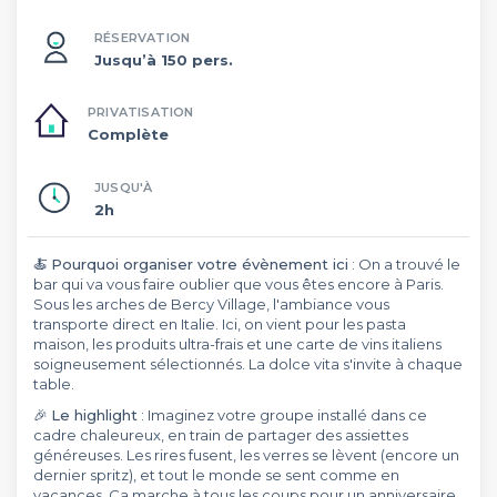
RÉSERVATION
Jusqu’à 150 pers.
PRIVATISATION
Complète
JUSQU'À
2h
🍝
Pourquoi organiser votre évènement ici
: On a trouvé le
bar qui va vous faire oublier que vous êtes encore à Paris.
Sous les arches de Bercy Village, l'ambiance vous
transporte direct en Italie. Ici, on vient pour les pasta
maison, les produits ultra-frais et une carte de vins italiens
soigneusement sélectionnés. La dolce vita s'invite à chaque
table.
🎉
Le highlight
: Imaginez votre groupe installé dans ce
cadre chaleureux, en train de partager des assiettes
généreuses. Les rires fusent, les verres se lèvent (encore un
dernier spritz), et tout le monde se sent comme en
vacances. Ça marche à tous les coups pour un anniversaire