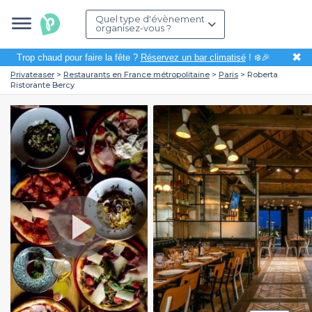
Quel type d'évènement
organisez-vous ?
✖
Trop chaud pour faire la fête ?
Réservez un bar climatisé
! ❄️🎉
Privateaser
Restaurants en France métropolitaine
Paris
Roberta
Ristorante Bercy
Play