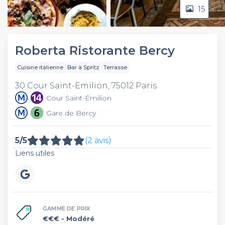
15
Video
Roberta Ristorante Bercy
Cuisine italienne
Bar à Spritz
Terrasse
30 Cour Saint-Emilion, 75012 Paris
Cour Saint-Émilion
Gare de Bercy
5/5
(2 avis)
Liens utiles
GAMME DE PRIX
€€€
- Modéré