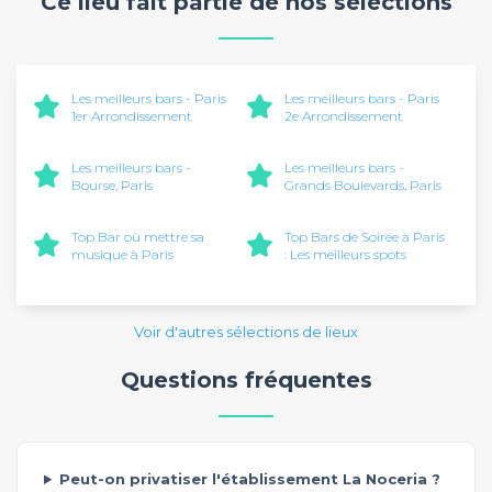
Ce lieu fait partie de nos sélections
Les meilleurs bars - Paris
Les meilleurs bars - Paris
1er Arrondissement
2e Arrondissement
Les meilleurs bars -
Les meilleurs bars -
Bourse, Paris
Grands Boulevards, Paris
Top Bar où mettre sa
Top Bars de Soirée à Paris
musique à Paris
: Les meilleurs spots
Voir d'autres sélections de lieux
Questions fréquentes
Peut-on privatiser l'établissement La Noceria ?