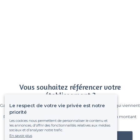
Vous souhaitez référencer votre
établissement ?
Le respect de votre vie privée est notre
Gagnez de nombreux clients parmi le million de visiteurs qui viennent
sur Privateaser chaque mois.
priorité
Pas de commissions et sans engagement, vous payez un montant
Les cookies nous permettent de personnaliser le contenu et
fixe sans risque de voir déraper la facture.
les annonces, d'offrir des fonctionnalités relatives aux médias
sociaux et d'analyser notre trafic.
En savoir plus
Référencer mon établissement