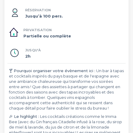
RÉSERVATION
Jusqu’à 100 pers.
PRIVATISATION
Partielle ou complète
JUSQU'À
2h
🍸 Pourquoi organiser votre évènement ici :
Un bar à tapas
et cocktails inspirés du pays basque et de l'espagne avec
une ambiance chaleureuse qui transforme vos soirées
entre amis ! Que des assiettes à partager qui changent en
fonction des saisons avec des tapas incroyables et des
cocktails à tomber. Quelques vins espagnols
accompagnent cette authenticité qui se ressent dans
chaque détail pour faire oublier le stress du bureau !
🎉 Le highlight :
Les cocktails créations comme le Imma
Bee (avec du Gin français Citadelle infusé à la rose, du sirop
de miel & lavande, du jus de citron et de la limonade
elderflower) sont tous incroyables ! Les rires se mélangent