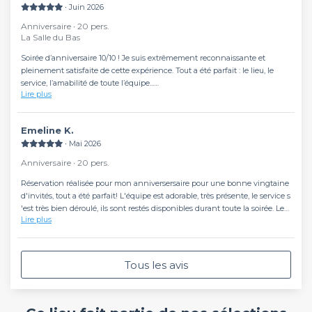
∙ Juin 2026
Anniversaire ∙ 20 pers.
La Salle du Bas
Soirée d’anniversaire 10/10 ! Je suis extrêmement reconnaissante et
pleinement satisfaite de cette expérience. Tout a été parfait : le lieu, le
service, l’amabilité de toute l’équipe...
Lire plus
Dès la première minute, tout a été simple grâce à leur leur disponibilité.
Nous avons finalement été 40 personnes, ce qui n’est pas facile à
organiser, et pourtant tout s’est déroulé à merveille.
Emeline K.
Je recommande cet établissement à tout le monde sans la moindre
∙ Mai 2026
hésitation. En plus, la décoration est magnifique, l’ambiance est
conviviale et le lieu est vraiment agréable et amusant. Un grand merci à
Anniversaire ∙ 20 pers.
toute l’équipe!
Réservation réalisée pour mon anniversersaire pour une bonne vingtaine
d'invités, tout a été parfait! L'équipe est adorable, très présente, le service s
'est très bien déroulé, ils sont restés disponibles durant toute la soirée. Les
Lire plus
enceintes sont tops et la climatisation était précieuse dans cette période
de canicule :) Meric encore à toute l'équipe !
Tous les avis