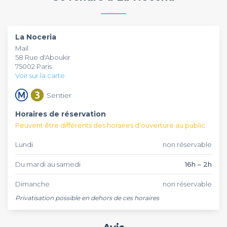
recettes traditionnelles accompagnées de cocktails
savamment préparés. L'ambiance festive et décontractée
Ce bar parisien est parfait pour vos réservations de groupe
en fait le lieu parfait pour organiser vos afterworks,
et événements privés.
La Noceria
peut accueillir vos pots
La Noceria
anniversaires ou soirées entre amis.
de départ, soirées d'entreprise ou célébrations dans une
Mail
atmosphère chaleureuse typiquement ibérique. Réservez
58 Rue d'Aboukir
dès maintenant pour découvrir cette adresse authentique
75002 Paris
qui vous fera voyager le temps d'une soirée.
Voir sur la carte
Sentier
Horaires de réservation
Peuvent être différents des horaires d'ouverture au public
Lundi
non réservable
Du mardi au samedi
16h – 2h
Dimanche
non réservable
Privatisation possible en dehors de ces horaires