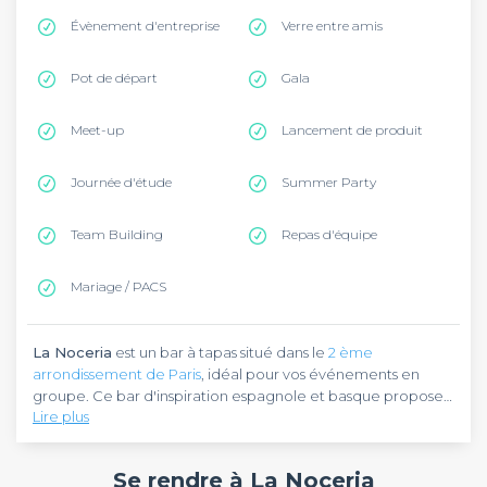
Évènement d'entreprise
Verre entre amis
Pot de départ
Gala
Meet-up
Lancement de produit
Journée d'étude
Summer Party
Team Building
Repas d'équipe
Mariage / PACS
La Noceria
est un bar à tapas situé dans le
2 ème
arrondissement de Paris
, idéal pour vos événements en
groupe. Ce bar d'inspiration espagnole et basque propose
Lire plus
une carte de tapas authentiques et de cocktails créatifs
dans une ambiance chaleureuse. L'établissement se trouve
La Noceria
vous accueille dans un cadre convivial inspiré
rue d'Aboukir, dans un quartier dynamique et facilement
par l'Espagne et le Pays-Basque. Ce bar spécialisé dans les
Se rendre à La Noceria
accessible.
tapas offre une expérience culinaire authentique avec des