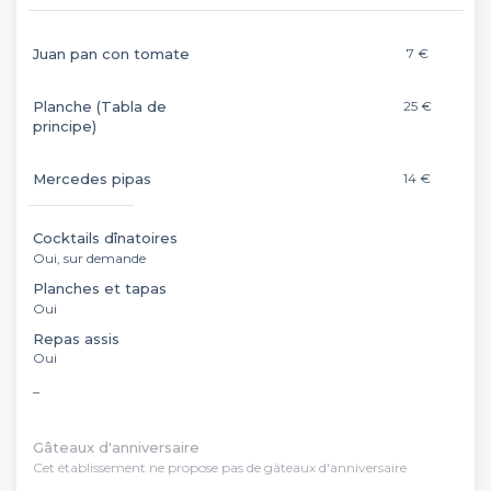
Juan pan con tomate
7 €
Planche (Tabla de
25 €
principe)
Mercedes pipas
14 €
Cocktails dînatoires
Oui, sur demande
Planches et tapas
Oui
Repas assis
Oui
_
Gâteaux d'anniversaire
Cet établissement ne propose pas de gâteaux d'anniversaire