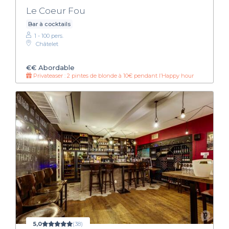
Le Coeur Fou
Bar à cocktails
1 - 100 pers.
Châtelet
€€
Abordable
Privateaser : 2 pintes de blonde à 10€ pendant l’Happy hour
5,0
(38)