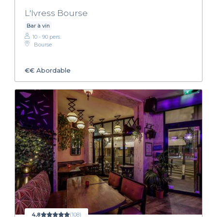
L'Ivress Bourse
Bar à vin
10 - 90 pers.
Bourse
€€
Abordable
4,8
(108)