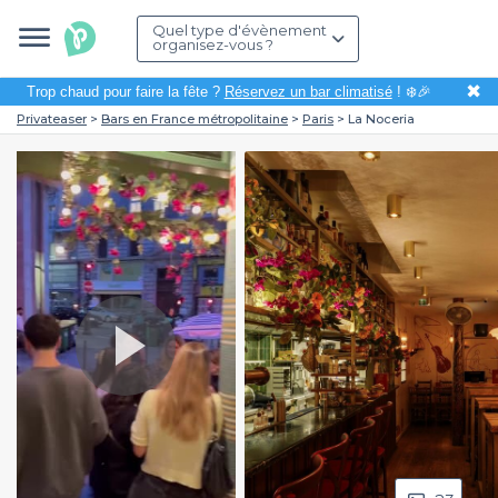
Quel type d'évènement
organisez-vous ?
✖
Trop chaud pour faire la fête ?
Réservez un bar climatisé
! ❄️🎉
Privateaser
Bars en France métropolitaine
Paris
La Noceria
Play