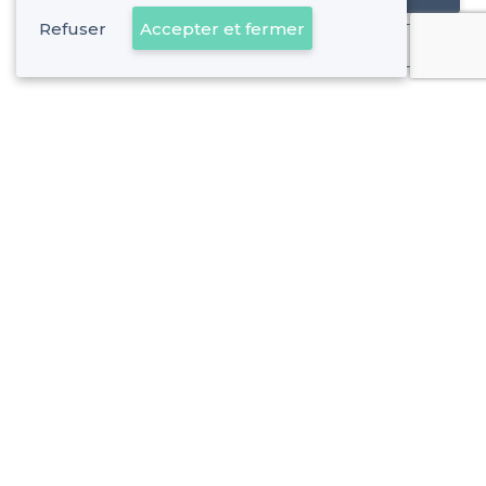
Refuser
Accepter et fermer
Déjà client
À propos de Privateaser
Privateaser Media
Privateaser en Espagne
Aide
Référencer mon établissement
Politique de protection des données
Conditions générales d'utilisation
Nous contacter