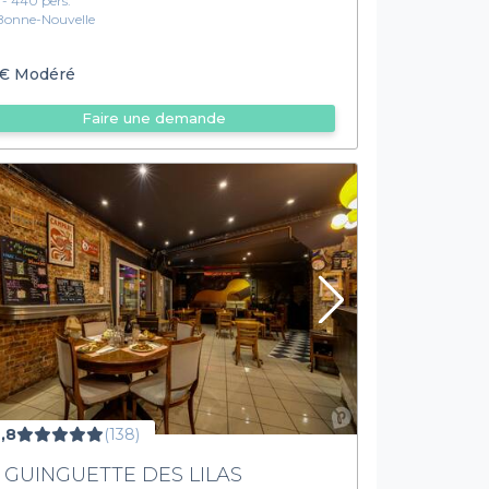
1 - 440 pers.
Bonne-Nouvelle
€
Modéré
Faire une demande
,8
(138)
 GUINGUETTE DES LILAS