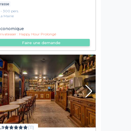
rasse
1 - 300 pers.
La Mairie
conomique
ivateaser :
Happy Hour Prolongé
Faire une demande
,9
(11)