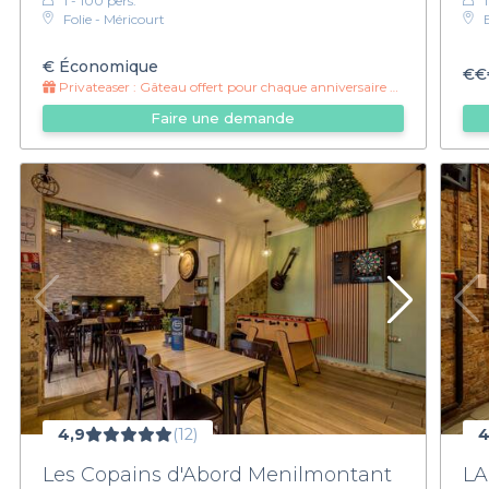
1 - 100 pers.
Folie - Méricourt
€
Économique
€€
Privateaser :
Gâteau offert pour chaque anniversaire avec 20pers ou plus
Faire une demande
4,9
(12)
4
Les Copains d'Abord Menilmontant
LA