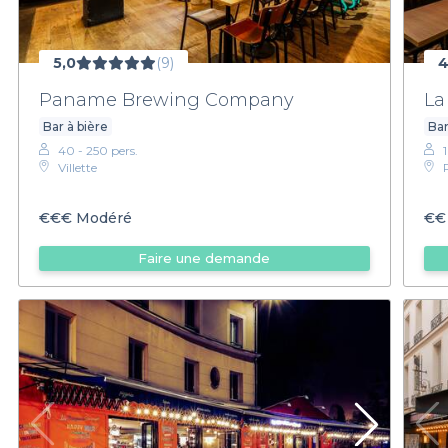
5,0
(9)
4
Paname Brewing Company
La
Bar à bière
Bar
40 - 250 pers.
Villette
€€€
Modéré
€€
Faire une demande