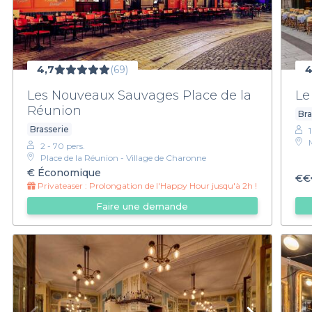
4,7
(69)
4
Les Nouveaux Sauvages Place de la
Le
Réunion
Bra
Brasserie
2 - 70 pers.
Place de la Réunion - Village de Charonne
€
Économique
€€
Privateaser :
Prolongation de l'Happy Hour jusqu'à 2h !
Faire une demande