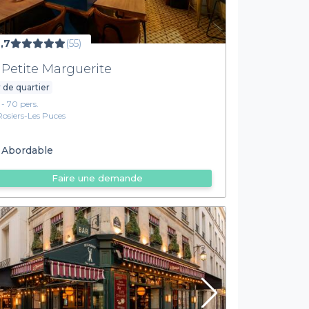
,7
(55)
 Petite Marguerite
 de quartier
1 - 70 pers.
Rosiers-Les Puces
Abordable
Faire une demande