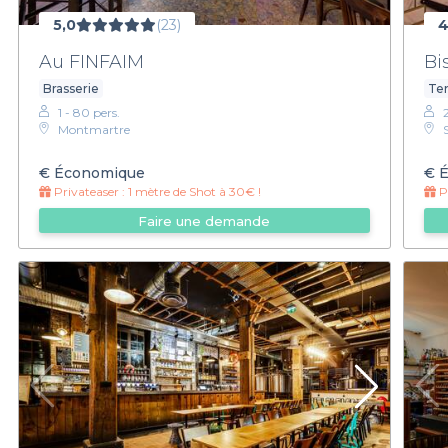
5,0
(23)
4
Au FINFAIM
Bi
Brasserie
Ter
1 - 80 pers.
Montmartre
€
Économique
€
É
Privateaser :
1 mètre de Shot à 30€ !
Pr
Faire une demande