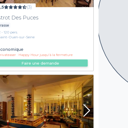
,5
(3)
strot Des Puces
rasse
2 - 120 pers.
Saint-Ouen-sur-Seine
conomique
ivateaser :
Happy Hour jusqu'à la fermeture
Faire une demande