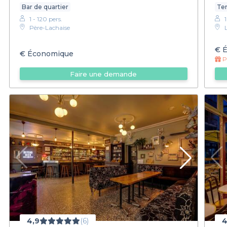
Bar de quartier
Ter
1 - 120 pers.
Père-Lachaise
€
É
€
Économique
Pr
Faire une demande
4,9
(6)
4