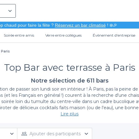
p chaud pour faire la fête ?
Réservez un bar climatisé
! ❄️🎉
Soirée entre amis
Verre entre collègues
Évènement d'entreprise
 Paris
Top Bar avec terrasse à Paris
Notre sélection de 611 bars
estion de passer son lundi soir en intérieur ! À Paris, pas la pei
ens (et les Français en général !) courent à la recherche d'une ch
une soirée loin du tumulte du centre-ville dans un cadre bucoli
siroter de délicieux cocktails faits maison (ou de l'eau), une bonn
nt la pilule ? Nous avons sillonné la capitale et ses environs pou
Lire plus
 canapés en cuir ou le pont rustique des péniches, tous les bars ci
bars avec terrasse
.
oisir un
bar avec terrasse à Paris
; c'est d’abord s’assurer de réco
ogramme : inviter les gens à passer la soirée tous ensemble, san
Ajouter des participants
bar-restaurant avec terrasse ou un rooftop d’un hôtel, un lieu idé