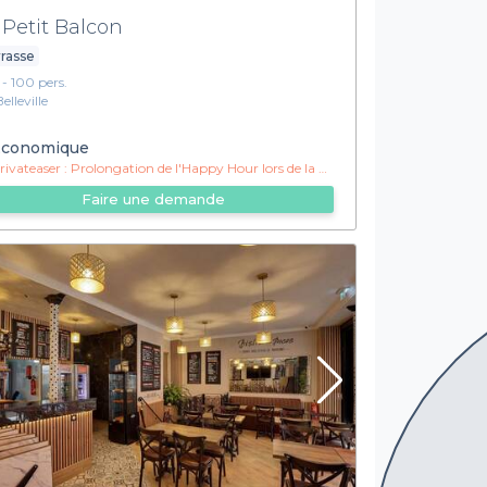
 Petit Balcon
rasse
1 - 100 pers.
elleville
conomique
ivateaser :
Prolongation de l'Happy Hour lors de la privatisation du rez-de-chaussée !
Faire une demande