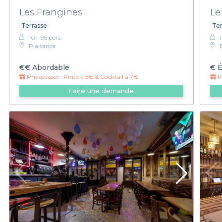
Les Frangines
Le
Terrasse
Ter
10 - 95 pers.
Plaisance
B
€€
Abordable
€
É
Privateaser :
Pinte à 5€ & Cocktail à 7€
Pr
Faire une demande