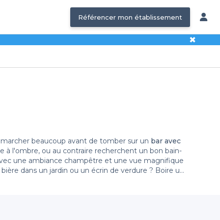
Référencer mon établissement
✖
ne de marcher beaucoup avant de tomber sur un
bar avec
aise à l'ombre, ou au contraire recherchent un bon bain-
que avec une ambiance champêtre et une vue magnifique
e bière dans un jardin ou un écrin de verdure ? Boire un
r revenir vers vous avec cette sélection des
meilleurs
-dessous ont la particularité de vous faire profiter de
ncilier avec tous ses proches, les fumeurs et les non-
s les enfants. Si vous n'aimez pas être enfermé pour
al pour passer de bons moments avec vos proches.