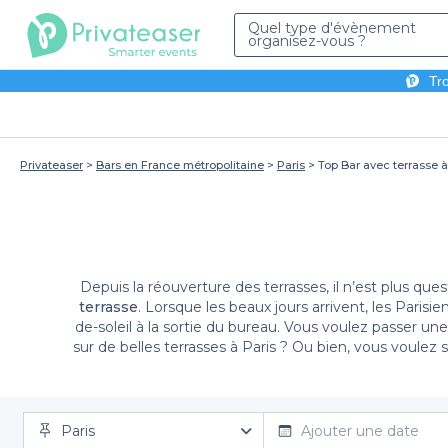
Quel type d'évènement
organisez-vous ?
Tro
Privateaser
Bars en France métropolitaine
Paris
Top Bar avec terrasse à
Depuis la réouverture des terrasses, il n’est plus qu
terrasse
. Lorsque les beaux jours arrivent, les Parisi
de-soleil à la sortie du bureau. Vous voulez passer 
sur de belles terrasses à Paris ? Ou bien, vous voulez 
verre avec la vue directement sur la rue en vous dora
Que ce soit une terrasse en teck avec des fauteuils et
l'air frais, du ciel bleu ou de la fraîcheur de la nuit. Ch
fumeurs, de ne pas créer de clivage. Et ainsi au pr
Paris
Ajouter une date
profiter de votre soirée, alors, choisissez un 