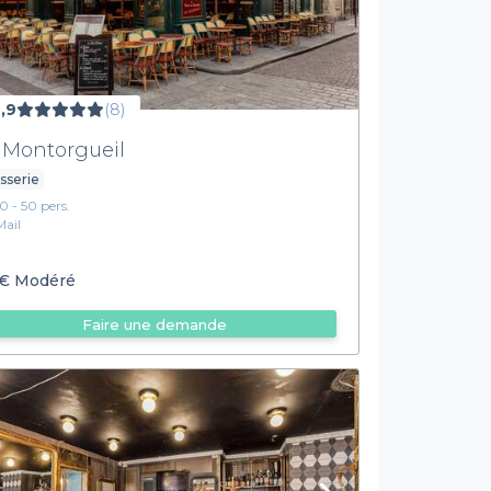
,9
(8)
 Montorgueil
sserie
10 - 50 pers.
Mail
€
Modéré
Faire une demande