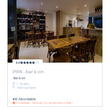
5,0
(17)
PIPA - bar à vin
Bar à vin
1 - 50 pers.
Père-Lachaise
€€
Abordable
Privateaser : Jarre de 2,5L de planteur à 60€ !