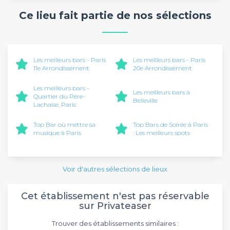
Ce lieu fait partie de nos sélections
Les meilleurs bars - Paris
Les meilleurs bars - Paris
11e Arrondissement
20e Arrondissement
Les meilleurs bars -
Les meilleurs bars à
Quartier du Père-
Belleville
Lachaise, Paris
Top Bar où mettre sa
Top Bars de Soirée à Paris
musique à Paris
: Les meilleurs spots
Voir d'autres sélections de lieux
Cet établissement n'est pas réservable
sur Privateaser
Trouver des établissements similaires :