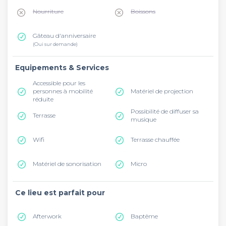
Nourriture
Boissons
Gâteau d'anniversaire
(Oui sur demande)
Equipements & Services
Accessible pour les
personnes à mobilité
Matériel de projection
réduite
Possibilité de diffuser sa
Terrasse
musique
Wifi
Terrasse chauffée
Matériel de sonorisation
Micro
Ce lieu est parfait pour
Afterwork
Baptême