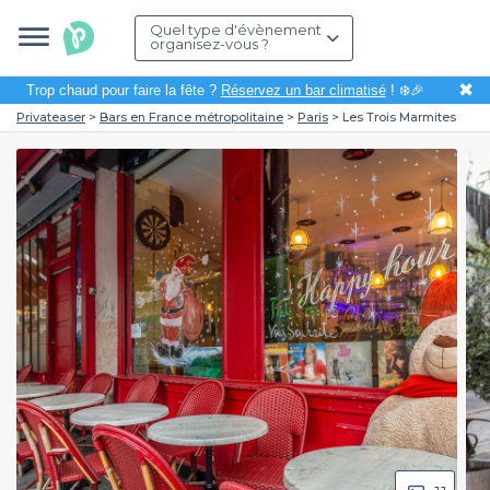
Quel type d'évènement
organisez-vous ?
✖
Trop chaud pour faire la fête ?
Réservez un bar climatisé
! ❄️🎉
Privateaser
Bars en France métropolitaine
Paris
Les Trois Marmites