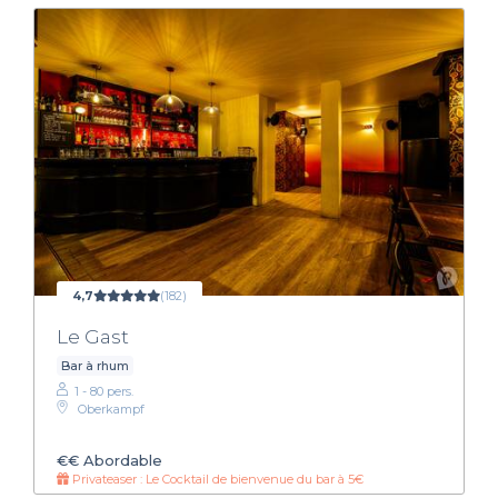
4,7
(182)
Le Gast
Bar à rhum
1 - 80 pers.
Oberkampf
€€
Abordable
Privateaser : Le Cocktail de bienvenue du bar à 5€