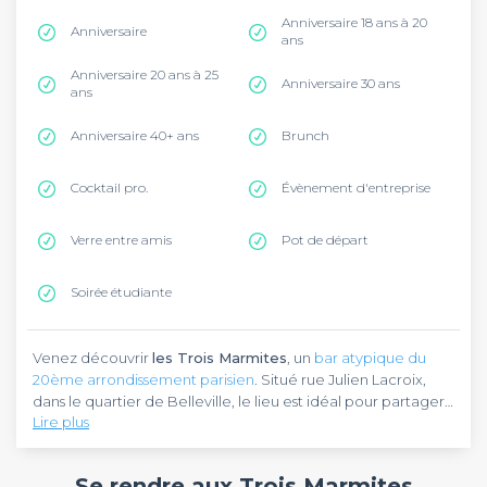
Anniversaire 18 ans à 20
Anniversaire
ans
Anniversaire 20 ans à 25
Anniversaire 30 ans
ans
Anniversaire 40+ ans
Brunch
Cocktail pro.
Évènement d'entreprise
Verre entre amis
Pot de départ
Soirée étudiante
Venez découvrir
les Trois Marmites
, un
bar atypique du
20ème arrondissement parisien
. Situé rue Julien Lacroix,
dans le quartier de Belleville, le lieu est idéal pour partager
Lire plus
une bonne bouteille ou un verre entre amis. Pour rejoindre
ce bar, vous pouvez emprunter la ligne 2 du métro et
Les Trois Marmites
vous accueille dans un joli cadre
descendre à la station Ménilmontant, à environ 6 minutes.
lumineux et raffiné. L’endroit met en avant une ambiance
Se rendre aux Trois Marmites