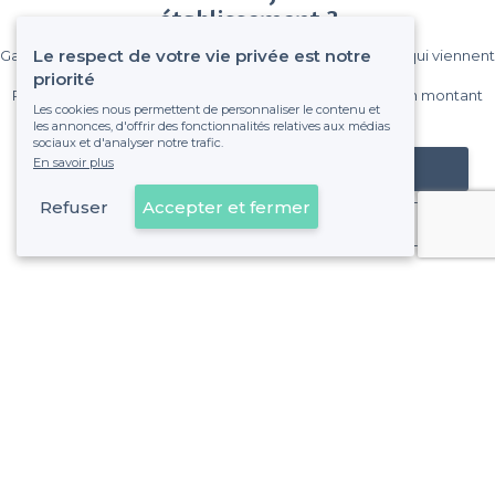
établissement ?
Le respect de votre vie privée est notre
Gagnez de nombreux clients parmi le million de visiteurs qui viennent
sur Privateaser chaque mois.
priorité
Pas de commissions et sans engagement, vous payez un montant
Les cookies nous permettent de personnaliser le contenu et
fixe sans risque de voir déraper la facture.
les annonces, d'offrir des fonctionnalités relatives aux médias
sociaux et d'analyser notre trafic.
En savoir plus
Référencer mon établissement
Refuser
Accepter et fermer
Déjà client
À propos de Privateaser
Privateaser Media
Privateaser en Espagne
Aide