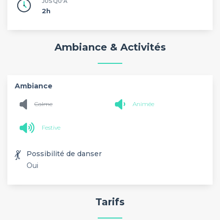
JUSQU'À
2h
Ambiance & Activités
Ambiance
Calme
Animée
Festive
💃
Possibilité de danser
Oui
Tarifs