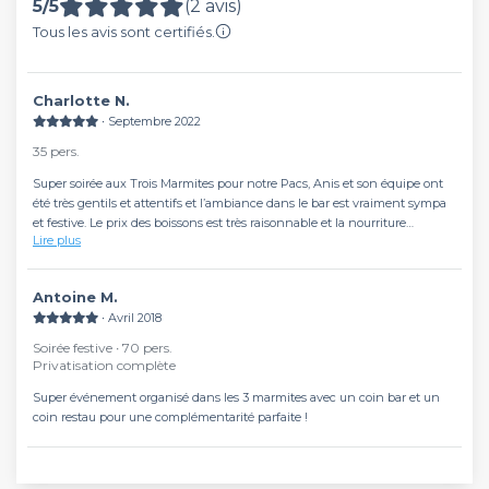
5/5
(2 avis)
Tous les avis sont certifiés.
Charlotte N.
∙ Septembre 2022
35 pers.
Super soirée aux Trois Marmites pour notre Pacs, Anis et son équipe ont
été très gentils et attentifs et l’ambiance dans le bar est vraiment sympa
et festive. Le prix des boissons est très raisonnable et la nourriture
Lire plus
(planches, sticks de mozza, frites, chicken wings…) très bien (et le
cuisinier, qui nous a aidé à installer le gâteau que nous avions apporté,
très sympa aussi). Je recommande vivement !
Antoine M.
∙ Avril 2018
Soirée festive ∙ 70 pers.
Privatisation complète
Super événement organisé dans les 3 marmites avec un coin bar et un
coin restau pour une complémentarité parfaite !