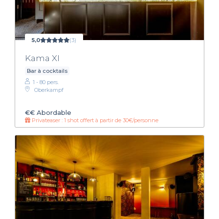
5,0
(3)
Kama XI
Bar à cocktails
1 - 80 pers.
Oberkampf
€€
Abordable
Privateaser : 1 shot offert à partir de 30€/personne