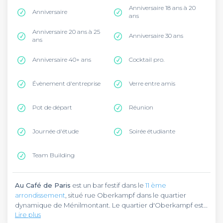
Anniversaire 18 ans à 20
Anniversaire
ans
Anniversaire 20 ans à 25
Anniversaire 30 ans
ans
Anniversaire 40+ ans
Cocktail pro.
Évènement d'entreprise
Verre entre amis
Pot de départ
Réunion
Journée d'étude
Soirée étudiante
Team Building
Au Café de Paris
est un bar festif dans le
11 ème
arrondissement
, situé rue Oberkampf dans le quartier
dynamique de Ménilmontant. Le quartier d'Oberkampf est
Lire plus
reconnu pour son ambiance festive et vivante, avec ses