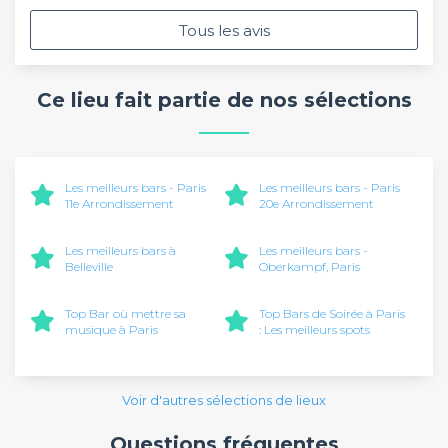
Tous les avis
Ce lieu fait partie de nos sélections
Les meilleurs bars - Paris
Les meilleurs bars - Paris
11e Arrondissement
20e Arrondissement
Les meilleurs bars à
Les meilleurs bars -
Belleville
Oberkampf, Paris
Top Bar où mettre sa
Top Bars de Soirée à Paris
musique à Paris
: Les meilleurs spots
Voir d'autres sélections de lieux
Questions fréquentes