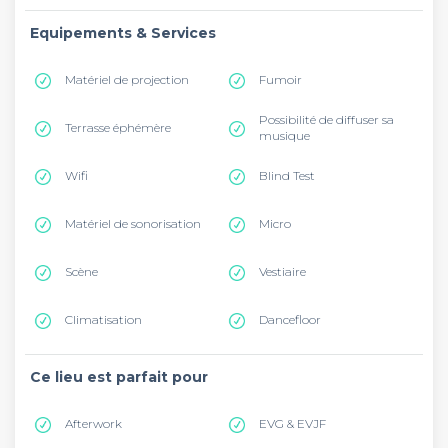
Equipements & Services
Matériel de projection
Fumoir
Possibilité de diffuser sa
Terrasse éphémère
musique
Wifi
Blind Test
Matériel de sonorisation
Micro
Scène
Vestiaire
Climatisation
Dancefloor
Ce lieu est parfait pour
Afterwork
EVG & EVJF