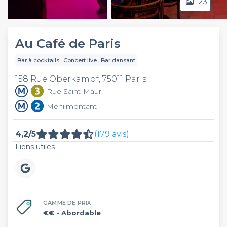
23
Video
Au Café de Paris
Bar à cocktails
Concert live
Bar dansant
158 Rue Oberkampf, 75011 Paris
Rue Saint-Maur
Ménilmontant
4,2/5
(179 avis)
Liens utiles
GAMME DE PRIX
€€
- Abordable