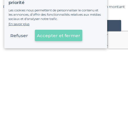
sur Privateaser chaque mois.
priorité
Pas de commissions et sans engagement, vous payez un montant
Les cookies nous permettent de personnaliser le contenu et
fixe sans risque de voir déraper la facture.
les annonces, d'offrir des fonctionnalités relatives aux médias
sociaux et d'analyser notre trafic.
En savoir plus
Référencer mon établissement
Refuser
Accepter et fermer
Déjà client
À propos de Privateaser
Privateaser Media
Privateaser en Espagne
Aide
Référencer mon établissement