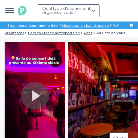
Quel type d'évènement
organisez-vous ?
✖
Trop chaud pour faire la fête ?
Réservez un bar climatisé
! ❄️🎉
Privateaser
Bars en France métropolitaine
Paris
Au Café de Paris
Play