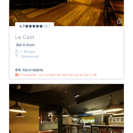
4,7
(182)
Le Gast
Bar à rhum
1 - 80 pers.
Oberkampf
€€
Abordable
Privateaser : Le Cocktail de bienvenue du bar à 5€