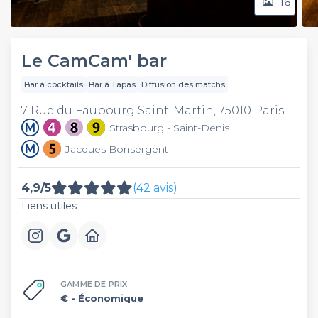
16
Le CamCam' bar
Bar à cocktails
Bar à Tapas
Diffusion des matchs
7 Rue du Faubourg Saint-Martin, 75010 Paris
Strasbourg - Saint-Denis
Jacques Bonsergent
4,9/5
(42 avis)
Liens utiles
GAMME DE PRIX
€
- Économique