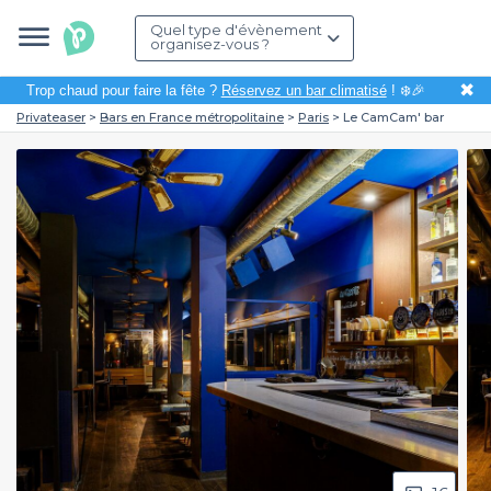
Quel type d'évènement
organisez-vous ?
✖
Trop chaud pour faire la fête ?
Réservez un bar climatisé
! ❄️🎉
Privateaser
Bars en France métropolitaine
Paris
Le CamCam' bar