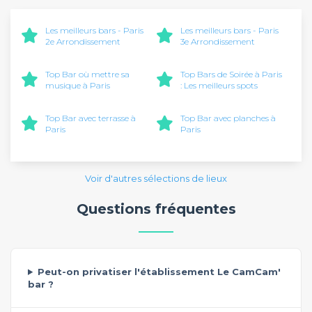
Les meilleurs bars - Paris
Les meilleurs bars - Paris
2e Arrondissement
3e Arrondissement
Top Bar où mettre sa
Top Bars de Soirée à Paris
musique à Paris
: Les meilleurs spots
Top Bar avec terrasse à
Top Bar avec planches à
Paris
Paris
Voir d'autres sélections de lieux
Questions fréquentes
Peut-on privatiser l'établissement Le CamCam'
bar ?