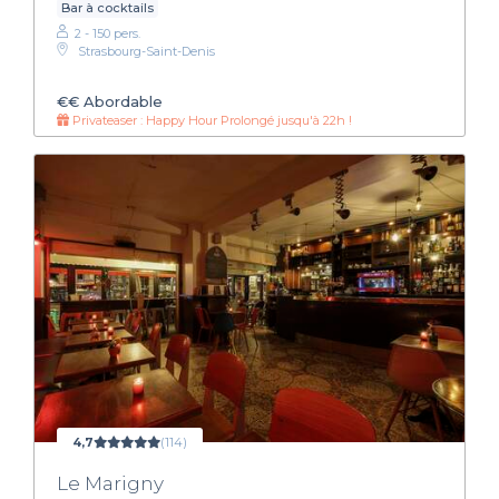
Bar à cocktails
2 - 150 pers.
Strasbourg-Saint-Denis
€€
Abordable
Privateaser : Happy Hour Prolongé jusqu'à 22h !
4,7
(114)
Le Marigny