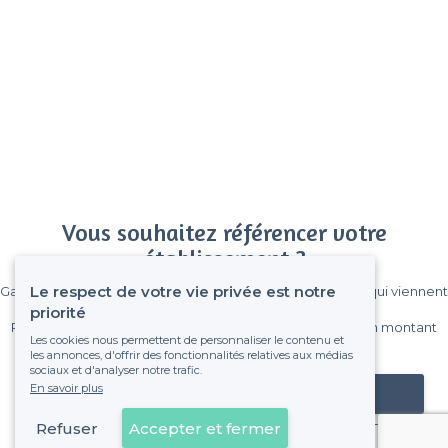
Vous souhaitez référencer votre
établissement ?
Le respect de votre vie privée est notre
Gagnez de nombreux clients parmi le million de visiteurs qui viennent
sur Privateaser chaque mois.
priorité
Pas de commissions et sans engagement, vous payez un montant
Les cookies nous permettent de personnaliser le contenu et
fixe sans risque de voir déraper la facture.
les annonces, d'offrir des fonctionnalités relatives aux médias
sociaux et d'analyser notre trafic.
En savoir plus
Référencer mon établissement
Refuser
Accepter et fermer
Déjà client