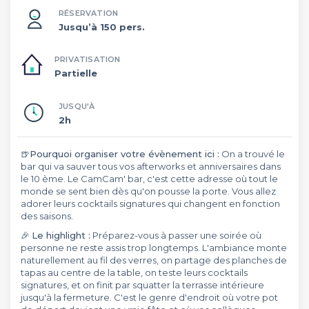
RÉSERVATION
Jusqu’à 150 pers.
PRIVATISATION
Partielle
JUSQU'À
2h
🍺
Pourquoi organiser votre évènement ici :
On a trouvé le
bar qui va sauver tous vos afterworks et anniversaires dans
le 10 ème. Le CamCam' bar, c'est cette adresse où tout le
monde se sent bien dès qu'on pousse la porte. Vous allez
adorer leurs cocktails signatures qui changent en fonction
des saisons.
🎉
Le highlight :
Préparez-vous à passer une soirée où
personne ne reste assis trop longtemps. L'ambiance monte
naturellement au fil des verres, on partage des planches de
tapas au centre de la table, on teste leurs cocktails
signatures, et on finit par squatter la terrasse intérieure
jusqu'à la fermeture. C'est le genre d'endroit où votre pot