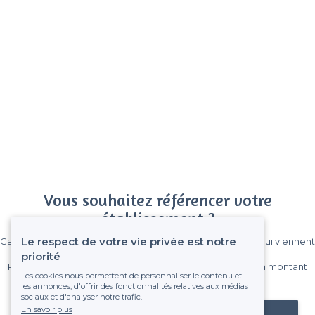
Vous souhaitez référencer votre
établissement ?
Le respect de votre vie privée est notre
Gagnez de nombreux clients parmi le million de visiteurs qui viennent
sur Privateaser chaque mois.
priorité
Pas de commissions et sans engagement, vous payez un montant
Les cookies nous permettent de personnaliser le contenu et
fixe sans risque de voir déraper la facture.
les annonces, d'offrir des fonctionnalités relatives aux médias
sociaux et d'analyser notre trafic.
En savoir plus
Référencer mon établissement