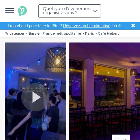
Quel type d'évènement
organisez-vous ?
✖
Trop chaud pour faire la fête ?
Réservez un bar climatisé
! ❄️🎉
Privateaser
Bars en France métropolitaine
Paris
Café Hébert
Play