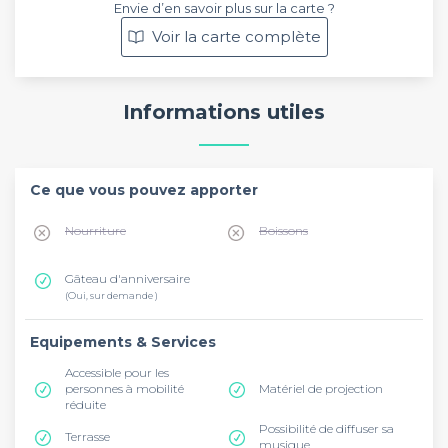
Envie d’en savoir plus sur la carte ?
Voir la carte complète
Informations utiles
Ce que vous pouvez apporter
Nourriture
Boissons
Gâteau d'anniversaire
(Oui, sur demande )
Equipements & Services
Accessible pour les
personnes à mobilité
Matériel de projection
réduite
Possibilité de diffuser sa
Terrasse
musique