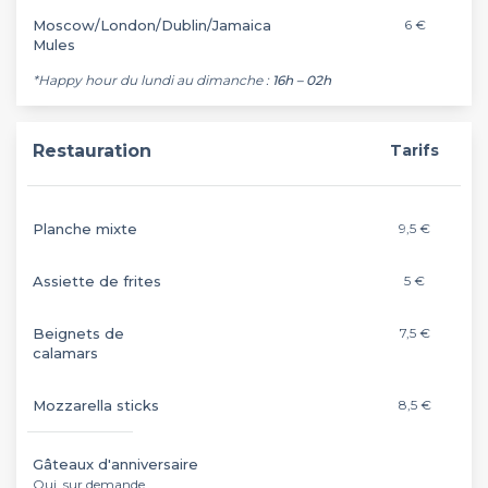
Moscow/London/Dublin/Jamaica
6 €
Mules
*Happy hour du lundi au dimanche :
16h – 02h
Restauration
Tarifs
Planche mixte
9,5 €
Assiette de frites
5 €
Beignets de
7,5 €
calamars
Mozzarella sticks
8,5 €
Gâteaux d'anniversaire
Oui, sur demande