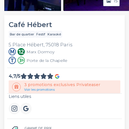
15
Video
Café Hébert
Bar de quartier
Festif
Karaoké
5 Place Hébert, 75018 Paris
Marx Dormoy
Porte de la Chapelle
4,7/5
3 promotions exclusives Privateaser
Voir les promotions
Liens utiles
GAMME DE PRIX