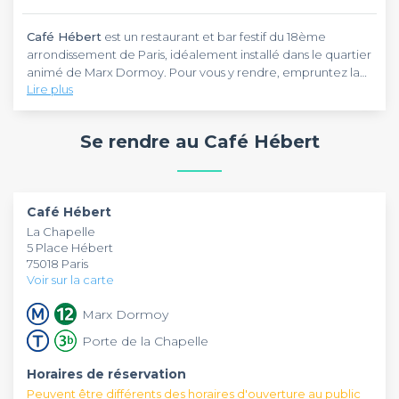
Café Hébert
est un restaurant et bar festif du 18ème
arrondissement de Paris, idéalement installé dans le quartier
animé de Marx Dormoy. Pour vous y rendre, empruntez la
Lire plus
ligne 12 du métro jusqu'à la station Marx Dormoy, à quelques
minutes à pied.
Café Hébert
est un restaurant convivial et chaleureux
proposant une carte généreuse adaptée aux repas de
Se rendre au Café Hébert
groupe. Burgers maison, planches de charcuterie et de
fromage, croque-monsieur ou encore camembert rôti au
miel : de quoi régaler tous les convives. La déco intimiste
Café Hébert
est réservable tous les jours de 7h30 à 2h du
dans des tons rouges et gris et le personnel aux petits soins
matin. Ce restaurant peut accueillir jusqu'à 150 personnes
Café Hébert
créent une ambiance idéale pour un repas d'équipe ou un
pour vos afterworks, pots de départ, anniversaires ou repas
La Chapelle
anniversaire entre amis. Une salle du fond peut être
entre collègues. Vous aurez à disposition une sono, un
5 Place Hébert
privatisée pour plus d'intimité, et une grande terrasse
karaoké, du matériel de projection et la possibilité de
75018 Paris
chauffée complète l'ensemble.
diffuser votre propre playlist. L'établissement est accessible
Voir sur la carte
aux personnes à mobilité réduite.
Marx Dormoy
Porte de la Chapelle
Horaires de réservation
Peuvent être différents des horaires d'ouverture au public