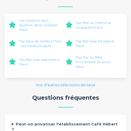
Les meilleurs bars -
Top Bar où mettre sa
Quartier de la Chapelle,
musique à Paris
Paris
Top Bars de Soirée à Paris
Top Bar avec terrasse à
: Les meilleurs spots
Paris
Top Bar où fêter
Top Bar avec planches à
anniversaire 25 ans à
Paris
Paris
Voir d'autres sélections de lieux
Questions fréquentes
Peut-on privatiser l'établissement Café Hébert
?