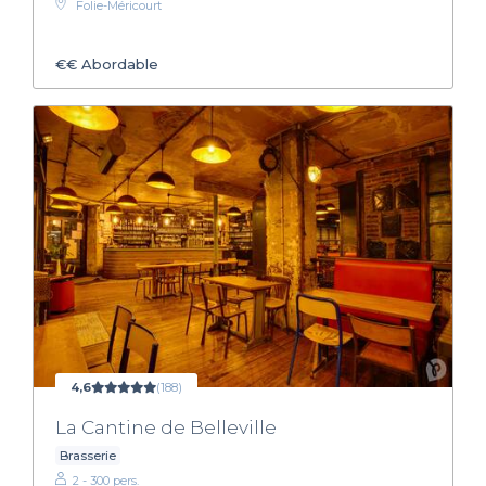
Folie-Méricourt
€€
Abordable
4,6
(188)
La Cantine de Belleville
Brasserie
2 - 300 pers.