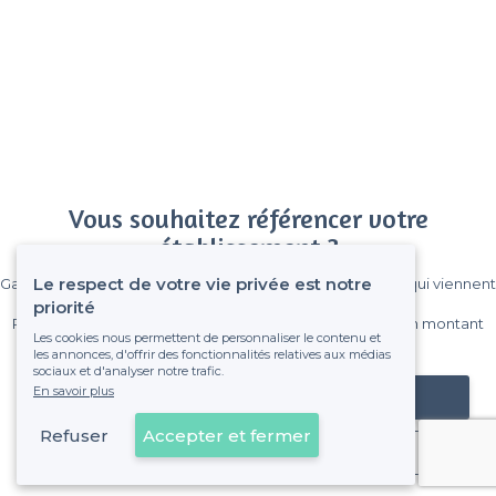
Vous souhaitez référencer votre
établissement ?
Le respect de votre vie privée est notre
Gagnez de nombreux clients parmi le million de visiteurs qui viennent
sur Privateaser chaque mois.
priorité
Pas de commissions et sans engagement, vous payez un montant
Les cookies nous permettent de personnaliser le contenu et
fixe sans risque de voir déraper la facture.
les annonces, d'offrir des fonctionnalités relatives aux médias
sociaux et d'analyser notre trafic.
En savoir plus
Référencer mon établissement
Refuser
Accepter et fermer
Déjà client