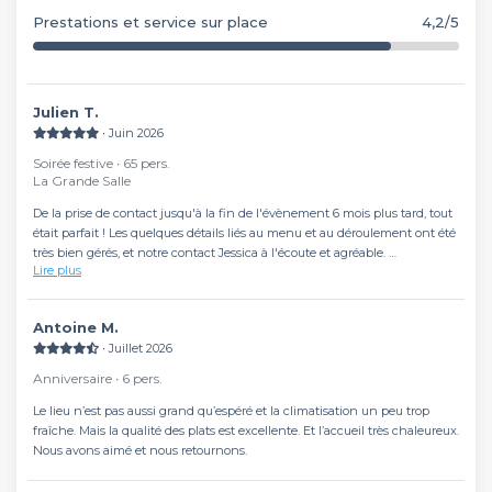
Prestations et service sur place
4,2/5
Julien T.
∙ Juin 2026
Soirée festive ∙ 65 pers.
La Grande Salle
De la prise de contact jusqu'à la fin de l'évènement 6 mois plus tard, tout
était parfait ! Les quelques détails liés au menu et au déroulement ont été
très bien gérés, et notre contact Jessica à l'écoute et agréable.
Lire plus
Nous avons pu déposer nos bouteilles ainsi que quelques affaires la veille
de l'évènement, un dîner pour notre mariage entre amis avec 72
Antoine M.
convives. A l'arrive le jour J, nous avons été accueilli chaleureusement et
∙ Juillet 2026
professionellement, l'équipe du Président est aux petits soins.
Anniversaire ∙ 6 pers.
Nous avons beaucoup apprécié la flexibilité de l'établissement quant au
déroulement de l'évènement et aux détails esthétiques et
Le lieu n’est pas aussi grand qu’espéré et la climatisation un peu trop
organisationnels. Nous avions l'impression que (presque) tout était
fraîche. Mais la qualité des plats est excellente. Et l’accueil très chaleureux.
possible !
Nous avons aimé et nous retournons.
Quant au repas en lui même, rien à dire, les plats sont arrivés de façon