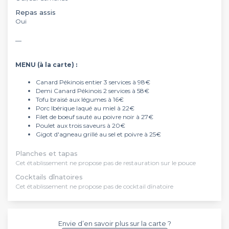
Repas assis
Oui
__
MENU (à la carte) :
Canard Pékinois entier 3 services à 98€
Demi Canard Pékinois 2 services à 58€
Tofu braisé aux légumes à 16€
Porc Ibérique laqué au miel à 22€
Filet de boeuf sauté au poivre noir à 27€
Poulet aux trois saveurs à 20€
Gigot d'agneau grillé au sel et poivre à 25€
Planches et tapas
Cet établissement ne propose pas de restauration sur le pouce
Cocktails dînatoires
Cet établissement ne propose pas de cocktail dînatoire
Envie d’en savoir plus sur la carte ?