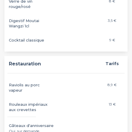
Verre de vin
8 €
rouge/rosé
Digestif Moutai
3,5 €
Wangzi 1cl
Cocktail classique
9 €
Restauration
Tarifs
Raviolis au porc
8,9 €
vapeur
Rouleaux impériaux
13 €
aux crevettes
Gâteaux d'anniversaire
Oui, sur demande