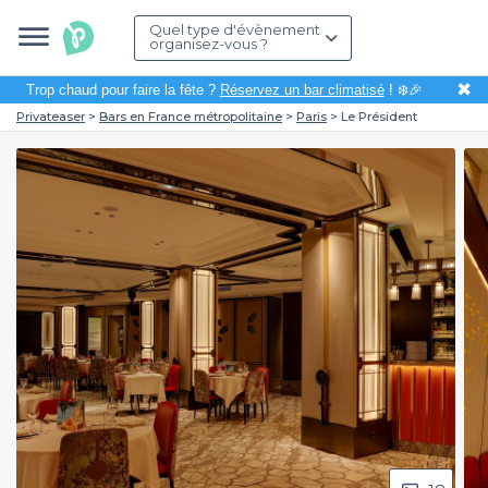
Quel type d'évènement
organisez-vous ?
✖
Trop chaud pour faire la fête ?
Réservez un bar climatisé
! ❄️🎉
Privateaser
Bars en France métropolitaine
Paris
Le Président