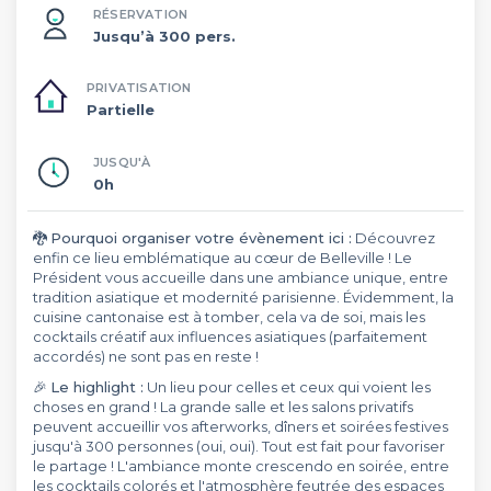
RÉSERVATION
Jusqu’à 300 pers.
PRIVATISATION
Partielle
JUSQU'À
0h
🐉
Pourquoi organiser votre évènement ici :
Découvrez
enfin ce lieu emblématique au cœur de Belleville ! Le
Président vous accueille dans une ambiance unique, entre
tradition asiatique et modernité parisienne. Évidemment, la
cuisine cantonaise est à tomber, cela va de soi, mais les
cocktails créatif aux influences asiatiques (parfaitement
accordés) ne sont pas en reste !
🎉
Le highlight :
Un lieu pour celles et ceux qui voient les
choses en grand ! La grande salle et les salons privatifs
peuvent accueillir vos afterworks, dîners et soirées festives
jusqu'à 300 personnes (oui, oui). Tout est fait pour favoriser
le partage ! L'ambiance monte crescendo en soirée, entre
les cocktails colorés et l'atmosphère feutrée des espaces