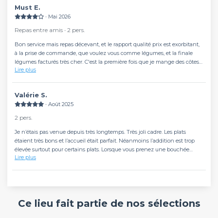
Must E.
continue en faisant attention aux différentes étapes de notre repas. Tout
était très bon et nous nous sommes régalés. Nous avons pu prendre notre
∙ Mai 2026
temps à la fin du repas et profiter du cadre magnifique pour prendre
Repas entre amis ∙ 2 pers.
quelques photos.
Bon service mais repas décevant, et le rapport qualité prix est exorbitant,
Merci encore à Jessica et aux équipes du restaurant, vous avez rendu
à la prise de commande, que voulez vous comme légumes, et la finale
notre célébration de mariage inoubliable ! Je recommande fortement ce
légumes facturés très cher. C'est la première fois que je mange des côtes
lieu si vous souhaitez créer un évènement un peu différent.
Lire plus
d'agneau avec chapelure. Bizarre.
Valérie S.
∙ Août 2025
2 pers.
Je n’étais pas venue depuis très longtemps. Très joli cadre. Les plats
étaient très bons et l’accueil était parfait. Néanmoins l’addition est trop
élevée surtout pour certains plats. Lorsque vous prenez une bouchée
Lire plus
vapeur et que vous avez 2 petites bouchées pour 8,9€, c’est exagéré.
D’autre part, la carte des desserts est très décevante et pas à la hauteur du
restaurant.
Ce lieu fait partie de nos sélections