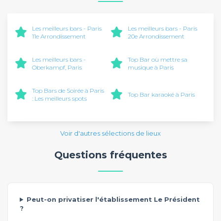
Les meilleurs bars - Paris
Les meilleurs bars - Paris
11e Arrondissement
20e Arrondissement
Les meilleurs bars -
Top Bar où mettre sa
Oberkampf, Paris
musique à Paris
Top Bars de Soirée à Paris
Top Bar karaoké à Paris
: Les meilleurs spots
Voir d'autres sélections de lieux
Questions fréquentes
Peut-on privatiser l'établissement Le Président
?