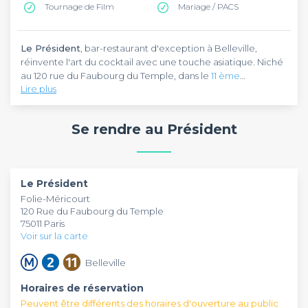
Tournage de Film
Mariage / PACS
Le Président
, bar-restaurant d'exception à Belleville,
réinvente l'art du cocktail avec une touche asiatique. Niché
au 120 rue du Faubourg du Temple, dans le
11 ème
Lire plus
arrondissement
, ce lieu atypique allie bar élégant et espace
lounge dans un décor inspiré de la Cité Interdite. Son
Pouvant accueillir jusqu'à 300 personnes,
Le Président
se
comptoir rouge laqué et ses espaces privatifs en font un
transforme en lieu festif où cocktails signatures et bouchées
Se rendre au Président
spot idéal pour vos afterworks et soirées de groupe.
raffinées accompagnent vos événements d'entreprise et
célébrations. Une expérience unique entre tradition
asiatique et ambiance contemporaine.
Le Président
Folie-Méricourt
120 Rue du Faubourg du Temple
75011 Paris
Voir sur la carte
Belleville
Horaires de réservation
Peuvent être différents des horaires d'ouverture au public