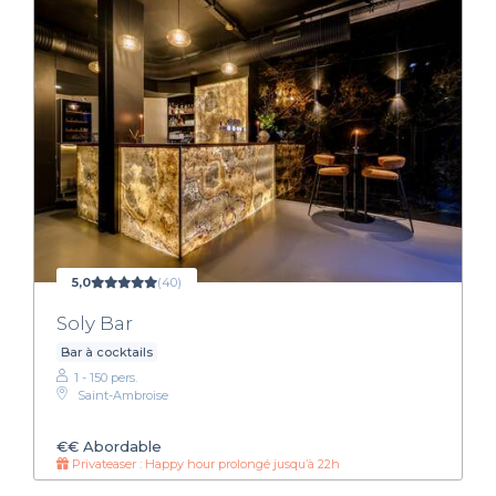
5,0
(40)
Soly Bar
Bar à cocktails
1 - 150 pers.
Saint-Ambroise
€€
Abordable
Privateaser : Happy hour prolongé jusqu’à 22h