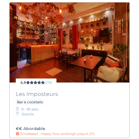
4,9
(219)
Les Imposteurs
Bar à cocktails
10 - 80 pers.
Bastille
€€
Abordable
Privateaser : Happy hour prolongé jusqu'à 21h