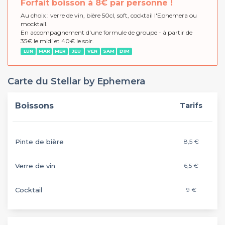
Forfait boisson à 8€ par personne !
Au choix : verre de vin, bière 50cl, soft, cocktail l'Ephemera ou
mocktail.
En accompagnement d'une formule de groupe - à partir de
35€ le midi et 40€ le soir.
LUN
MAR
MER
JEU
VEN
SAM
DIM
Carte du Stellar by Ephemera
Boissons
Tarifs
Pinte de bière
8,5 €
Verre de vin
6,5 €
Cocktail
9 €