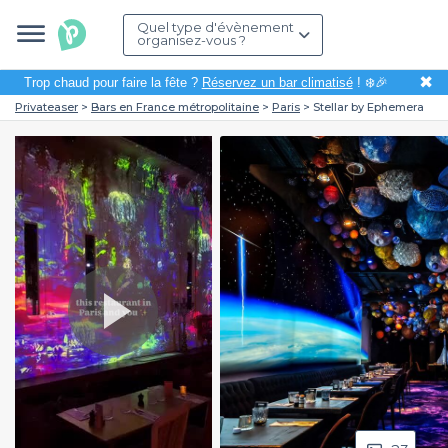
Quel type d'évènement
organisez-vous ?
✖
Trop chaud pour faire la fête ?
Réservez un bar climatisé
! ❄️🎉
Privateaser
Bars en France métropolitaine
Paris
Stellar by Ephemera
Play