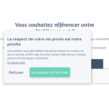
Vous souhaitez référencer votre
établissement ?
Le respect de votre vie privée est notre
Gagnez de nombreux clients parmi le million de visiteurs qui viennent
sur Privateaser chaque mois.
priorité
Pas de commissions et sans engagement, vous payez un montant
Les cookies nous permettent de personnaliser le contenu et
fixe sans risque de voir déraper la facture.
les annonces, d'offrir des fonctionnalités relatives aux médias
sociaux et d'analyser notre trafic.
En savoir plus
Référencer mon établissement
Refuser
Accepter et fermer
Déjà client
À propos de Privateaser