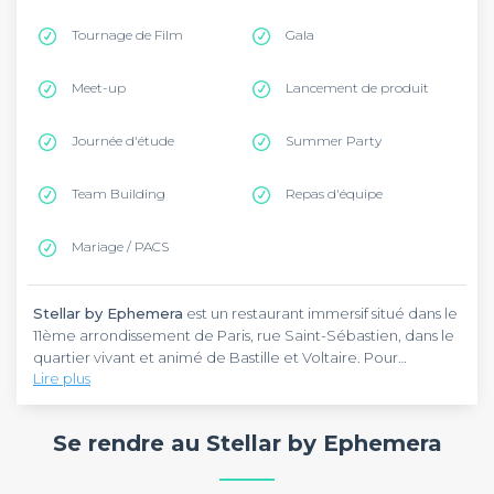
Tournage de Film
Gala
Meet-up
Lancement de produit
Journée d'étude
Summer Party
Team Building
Repas d'équipe
Mariage / PACS
Stellar by Ephemera
est un restaurant immersif situé dans le
11ème arrondissement de Paris, rue Saint-Sébastien, dans le
quartier vivant et animé de Bastille et Voltaire. Pour
Lire plus
rejoindre ce restaurant, empruntez la ligne 8 du métro
jusqu'à la station Saint-Sébastien-Froissart, ou les lignes 5 et
9 jusqu'à Richard Lenoir ou Saint-Ambroise.
Se rendre au Stellar by Ephemera
Stellar by Ephemera
est un restaurant à l'univers immersif
inspiré de l'exploration spatiale : planètes suspendues,
projections 4K et sound design deep space plongent tout le