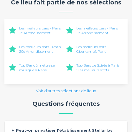
Ce lieu fait partie de nos sélections
Les meilleurs bars - Paris
Les meilleurs bars - Paris
3e Arrondissement
11e Arrondissement
Les meilleurs bars - Paris
Les meilleurs bars -
20e Arrondissement
Oberkampf, Paris
Top Bar où mettre sa
Top Bars de Soirée à Paris
musique à Paris
: Les meilleurs spots
Voir d'autres sélections de lieux
Questions fréquentes
Peut-on privatiser l'établissement Stellar by