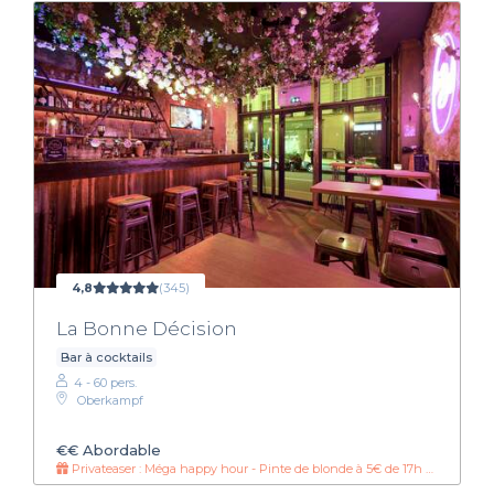
4,8
(345)
La Bonne Décision
Bar à cocktails
4 - 60 pers.
Oberkampf
€€
Abordable
Privateaser : Méga happy hour - Pinte de blonde à 5€ de 17h à 20h30 !