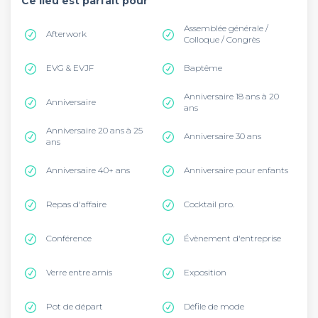
Ce lieu est parfait pour
Assemblée générale /
Afterwork
Colloque / Congrès
EVG & EVJF
Baptême
Anniversaire 18 ans à 20
Anniversaire
ans
Anniversaire 20 ans à 25
Anniversaire 30 ans
ans
Anniversaire 40+ ans
Anniversaire pour enfants
Repas d'affaire
Cocktail pro.
Conférence
Évènement d'entreprise
Verre entre amis
Exposition
Pot de départ
Défile de mode