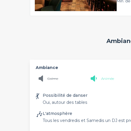
Min. de
Ambianc
Ambiance
Calme
Animée
💃
Possibilité de danser
Oui, autour des tables
🎶
L'atmosphère
Tous les vendredis et Samedis un DJ est pr