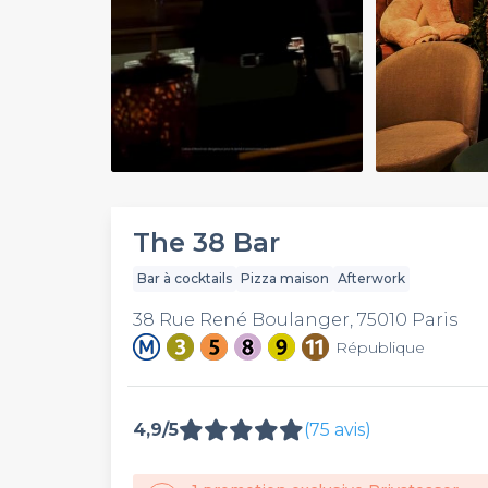
Play
Video
The 38 Bar
Bar à cocktails
Pizza maison
Afterwork
38 Rue René Boulanger, 75010 Paris
République
4,9/5
(75 avis)