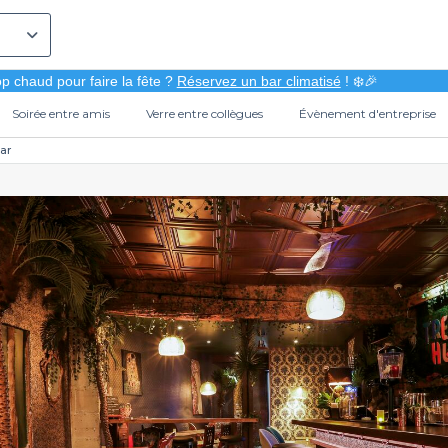
p chaud pour faire la fête ?
Réservez un bar climatisé
! ❄️🎉
Soirée entre amis
Verre entre collègues
Évènement d'entreprise
ar