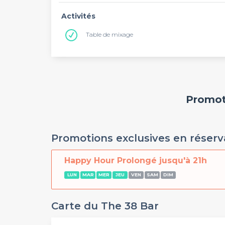
Activités
Table de mixage
Promoti
Promotions exclusives en réserv
Happy Hour Prolongé jusqu'à 21h
LUN
MAR
MER
JEU
VEN
SAM
DIM
Carte du The 38 Bar