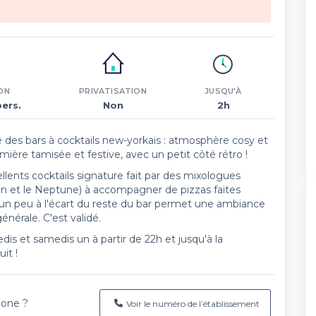
ON
PRIVATISATION
JUSQU'À
pers.
Non
2h
ré des bars à cocktails new-yorkais : atmosphère cosy et
ère tamisée et festive, avec un petit côté rétro !
lents cocktails signature fait par des mixologues
en et le Neptune) à accompagner de pizzas faites
d un peu à l'écart du reste du bar permet une ambiance
énérale. C'est validé.
is et samedis un à partir de 22h et jusqu'à la
it !
hone ?
Voir le numéro de l’établissement