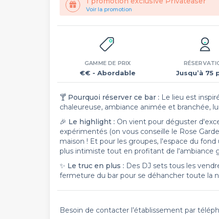
1 promotion exclusive Privateaser
Voir la promotion
GAMME DE PRIX
RÉSERVATI
€€
- Abordable
Jusqu’à 75 
🍸
Pourquoi réserver ce bar :
Le lieu est inspi
chaleureuse, ambiance animée et branchée, lumi
🎉
Le highlight :
On vient pour déguster d'excel
expérimentés (on vous conseille le Rose Gard
maison ! Et pour les groupes, l'espace du fon
plus intimiste tout en profitant de l'ambiance g
✨
Le truc en plus :
Des DJ sets tous les vendred
fermeture du bar pour se déhancher toute la nu
Besoin de contacter l’établissement par télép