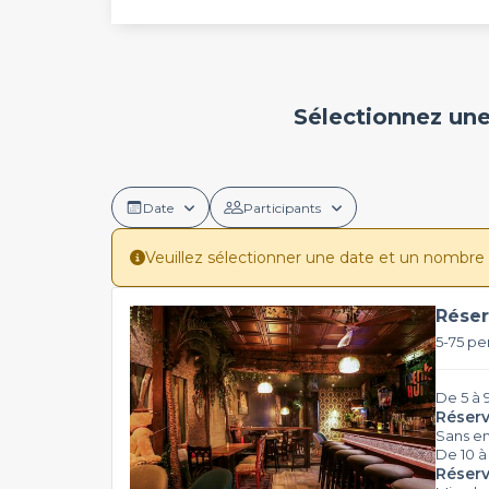
Sélectionnez une
Date
Participants
Veuillez sélectionner une date et un nombre de 
Réser
5-75 pe
De 5 à 
Réserv
Sans e
De 10 à
Réserv