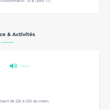
 consommation : 30 € / pers. TTC
e & Activités
Festive
ésent de 22h à 02h du matin.