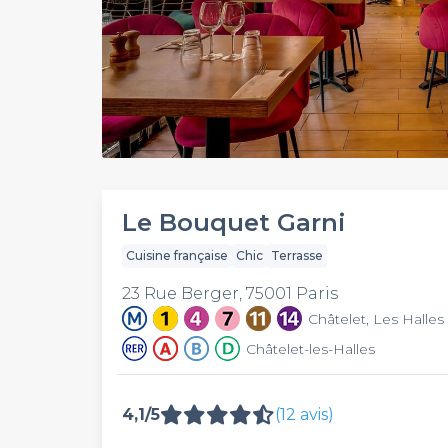
Le Bouquet Garni
Cuisine française
Chic
Terrasse
23 Rue Berger, 75001 Paris
Châtelet, Les Halles
Châtelet-les-Halles
4,1/5
(12 avis)