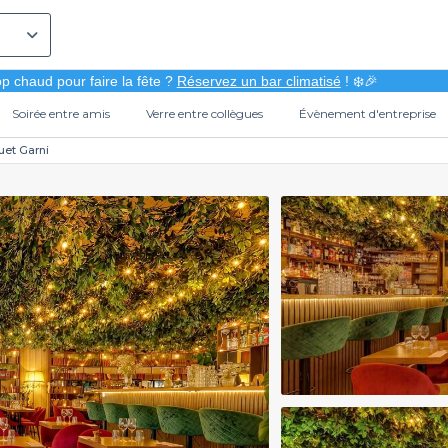
p chaud pour faire la fête ?
Réservez un bar climatisé
! ❄️🎉
Soirée entre amis
Verre entre collègues
Évènement d'entreprise
uet Garni