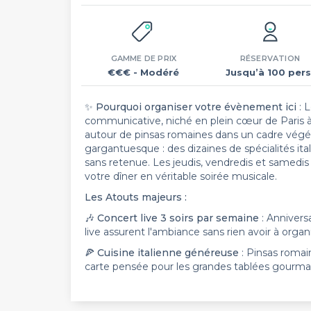
GAMME DE PRIX
RÉSERVATION
€€€
- Modéré
Jusqu’à 100 pers
✨ Pourquoi organiser votre évènement ici
: L
communicative, niché en plein cœur de Paris à 
autour de pinsas romaines dans un cadre végét
gargantuesque : des dizaines de spécialités it
sans retenue. Les jeudis, vendredis et samedis s
votre dîner en véritable soirée musicale.
Les Atouts majeurs :
🎶 Concert live 3 soirs par semaine
: Anniversa
live assurent l'ambiance sans rien avoir à organi
🍕 Cuisine italienne généreuse
: Pinsas romai
carte pensée pour les grandes tablées gourma