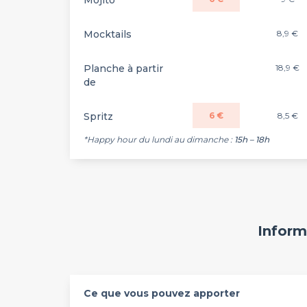
Mojito
Mocktails
8,9 €
Planche à partir
18,9 €
de
Spritz
6 €
8,5 €
*Happy hour du lundi au dimanche :
15h – 18h
Inform
Ce que vous pouvez apporter