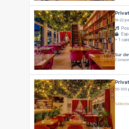
Priva
16-22 p
Poss
Espa
+ 1 car
Sur de
Consom
Priva
50-100
Sélectio