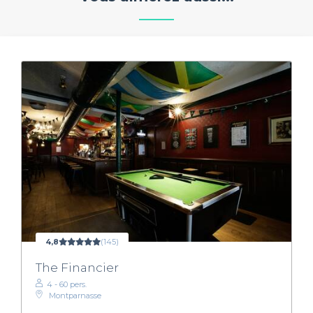
4,8
(145)
The Financier
4 - 60 pers.
Montparnasse