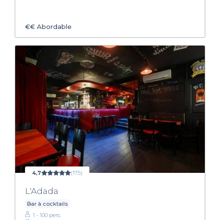
€€
Abordable
4,7
(175)
L'Adada
Bar à cocktails
1 - 100 pers.