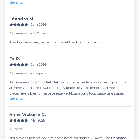
Lire plus
qualité - prix. Je recommande !
Léandro M.
∙ Juin 2026
Anniversaire ∙ 20 pers.
Très bonne soirée, cadre convivial et très bons cocktails !
Fx P.
∙ Juin 2026
Anniversaire ∙ 14 pers.
J’ai réservé au 48 Cocktail Club, sans connaître l’établissement, pour mon
anniversaire. La réservation a été validée très rapidement. Arrivée sur
place, j’avais bien un espace réservé. Nous avons tous passé une super
Lire plus
soirée, les cocktails sont excellents, le service super et Marius est très
accueillant. Nous reviendrons avec grand plaisir.
Anne Victoire D.
∙ Mai 2026
25 pers.
Nous avons réservé pour célébrer notre mariage civil avec une trentaine