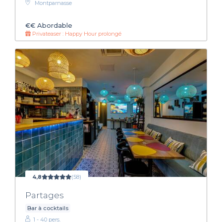
Montparnasse
€€
Abordable
Privateaser : Happy Hour prolongé
4,8
(58)
Partages
Bar à cocktails
1 - 40 pers.