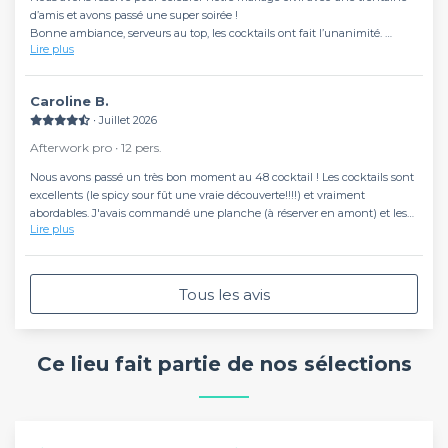
d’amis et avons passé une super soirée !
Bonne ambiance, serveurs au top, les cocktails ont fait l’unanimité.
Lire plus
Nous le referons sans hésiter.
Merci encore 🍹
Caroline B.
∙ Juillet 2026
Afterwork pro ∙ 12 pers.
Nous avons passé un très bon moment au 48 cocktail ! Les cocktails sont
excellents (le spicy sour fût une vraie découverte!!!!) et vraiment
abordables. J'avais commandé une planche (à réserver en amont) et les
Lire plus
produits sont de qualité, accompagnés des frites... un régal.
Et en plus le serveur est vraiment très sympa.
Tous les avis
Ce lieu fait partie de nos sélections