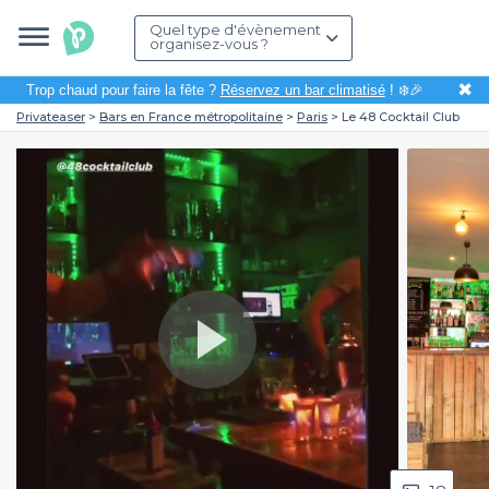
Quel type d'évènement
organisez-vous ?
✖
Trop chaud pour faire la fête ?
Réservez un bar climatisé
! ❄️🎉
Privateaser
Bars en France métropolitaine
Paris
Le 48 Cocktail Club
Play