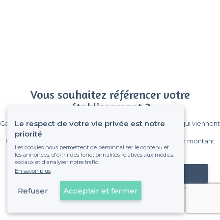
Vous souhaitez référencer votre
établissement ?
Le respect de votre vie privée est notre
Gagnez de nombreux clients parmi le million de visiteurs qui viennent
sur Privateaser chaque mois.
priorité
Pas de commissions et sans engagement, vous payez un montant
Les cookies nous permettent de personnaliser le contenu et
fixe sans risque de voir déraper la facture.
les annonces, d'offrir des fonctionnalités relatives aux médias
sociaux et d'analyser notre trafic.
En savoir plus
Référencer mon établissement
Refuser
Accepter et fermer
Déjà client