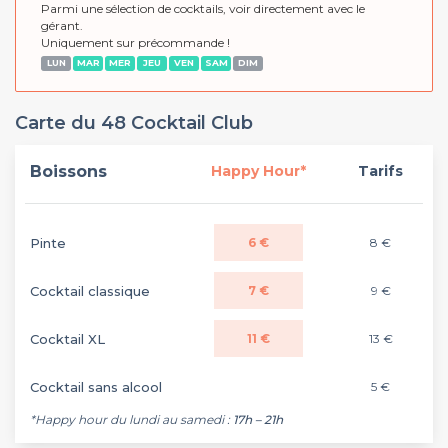
Parmi une sélection de cocktails, voir directement avec le
gérant.
Uniquement sur précommande !
LUN
MAR
MER
JEU
VEN
SAM
DIM
Carte du 48 Cocktail Club
Boissons
Happy Hour*
Tarifs
Pinte
6 €
8 €
Cocktail classique
7 €
9 €
Cocktail XL
11 €
13 €
Cocktail sans alcool
5 €
*Happy hour du lundi au samedi :
17h – 21h