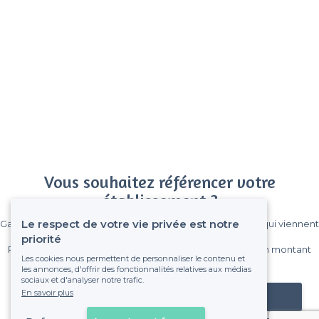
Vous souhaitez référencer votre
établissement ?
Le respect de votre vie privée est notre
Gagnez de nombreux clients parmi le million de visiteurs qui viennent
sur Privateaser chaque mois.
priorité
Pas de commissions et sans engagement, vous payez un montant
Les cookies nous permettent de personnaliser le contenu et
fixe sans risque de voir déraper la facture.
les annonces, d'offrir des fonctionnalités relatives aux médias
sociaux et d'analyser notre trafic.
En savoir plus
Référencer mon établissement