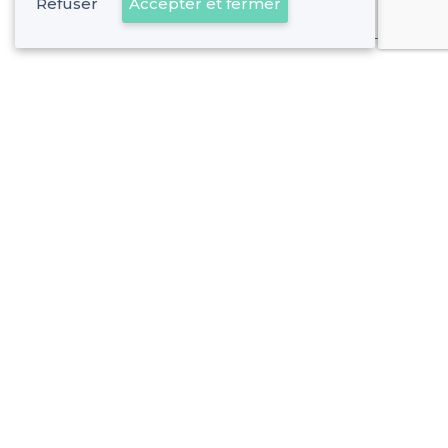
Refuser
Accepter et fermer
Déjà client
À propos de Privateaser
Privateaser Media
Privateaser en Espagne
Aide
Référencer mon établissement
Politique de protection des données
Conditions générales d'utilisation
Nous contacter
contact@privateaser.com