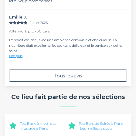
retrouver, je recommande !
Emilie J.
∙ Juillet 2026
Afterwork pro ∙ 30 pers.
L'endroit est idéal, avec une ambiance conviviale et chaleureuse. La
nourriture était excellente, les cocktails délicieux et le service aux petits
soins.
Lire plus
Tout a été parfait du début à la fin. Nous avons passé un très agréable
moment et l'ensemble du groupe a beaucoup apprécié cette soirée.
Un grand merci à toute l'équipe pour son accueil et son
professionnalisme. Nous reviendrons avec plaisir !
Tous les avis
Ce lieu fait partie de nos sélections
Top Bar où mettre sa
Top Bars de Soirée à Paris
musique à Paris
: Les meilleurs spots