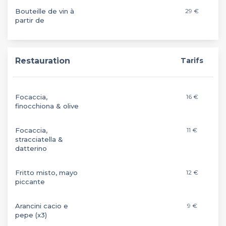
Bouteille de vin à
29 €
partir de
Restauration
Tarifs
Focaccia,
16 €
finocchiona & olive
Focaccia,
11 €
stracciatella &
datterino
Fritto misto, mayo
12 €
piccante
Arancini cacio e
9 €
pepe (x3)