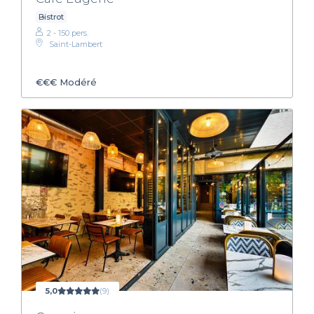
Bistrot
2 - 150 pers.
Saint-Lambert
€€€
Modéré
5,0
(9)