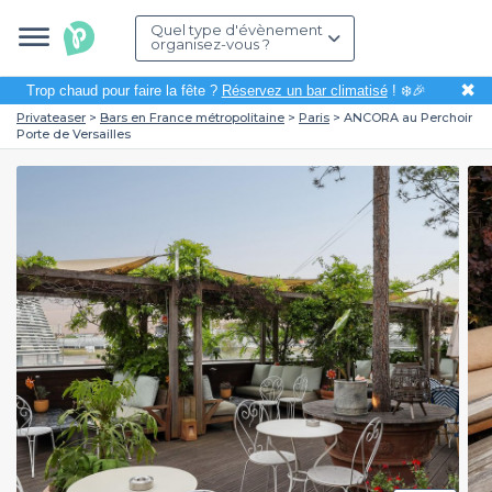
Quel type d'évènement
organisez-vous ?
✖
Trop chaud pour faire la fête ?
Réservez un bar climatisé
! ❄️🎉
Privateaser
Bars en France métropolitaine
Paris
ANCORA au Perchoir
Porte de Versailles