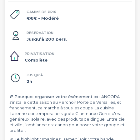
GAMME DE PRIX
€€€
- Modéré
RÉSERVATION
Jusqu’à 200 pers.
PRIVATISATION
Complète
JUSQU'À
2h
🍕
Pourquoi organiser votre évènement ici :
ANCORA
s'installe cette saison au Perchoir Porte de Versailles, et
franchement, ça marche à tous les coups. La cuisine
italienne contemporaine signée Gianmarco Gorni, c'est
généreux, solaire, avec des produits de dingue. Entre ciel
et ville, l'ambiance est canon pour poser votre groupe et
profiter.
🎉
Le highlight :
Imaginez : samedi soir, votre bande