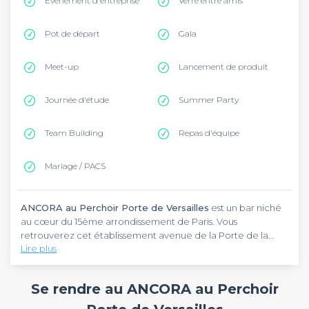
Évènement d'entreprise
Verre entre amis
Pot de départ
Gala
Meet-up
Lancement de produit
Journée d'étude
Summer Party
Team Building
Repas d'équipe
Mariage / PACS
ANCORA au Perchoir Porte de Versailles
est un bar niché
au cœur du 15ème arrondissement de Paris. Vous
retrouverez cet établissement avenue de la Porte de la
Lire plus
Plaine, dans le quartier de la Porte de Versailles, dynamique
et facilement accessible.
ANCORA au Perchoir Porte de Versailles
propose une
cuisine italienne contemporaine signée par le chef
Se rendre au ANCORA au Perchoir
Gianmarco Gorni. Dans un cadre unique entre ciel et ville,
ce bar chaleureux vous accueille toute la semaine avec des