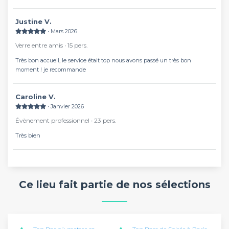
sympathique. La carte est bien fournie, bref, super resto !
Justine V.
∙ Mars 2026
Verre entre amis ∙ 15 pers.
Très bon accueil, le service était top nous avons passé un très bon
moment ! je recommande
Caroline V.
∙ Janvier 2026
Évènement professionnel ∙ 23 pers.
Très bien
Ce lieu fait partie de nos sélections