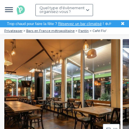
Quel type d'évènement
organisez-vous ?
✖
Trop chaud pour faire la fête ?
Réservez un bar climatisé
! ❄️🎉
Privateaser
Bars en France métropolitaine
Pantin
Café Flo'