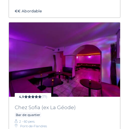
€€
Abordable
4,9
(77)
Chez Sofia (ex La Géode)
Bar de quartier
2 - 60 pers.
Pont-de-Flandres