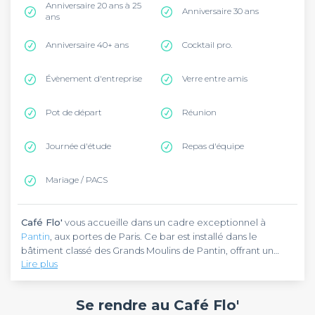
Anniversaire 20 ans à 25
Anniversaire 30 ans
ans
Anniversaire 40+ ans
Cocktail pro.
Évènement d'entreprise
Verre entre amis
Pot de départ
Réunion
Journée d'étude
Repas d'équipe
Mariage / PACS
Café Flo'
vous accueille dans un cadre exceptionnel à
Pantin
, aux portes de Paris. Ce bar est installé dans le
bâtiment classé des Grands Moulins de Pantin, offrant un
Lire plus
espace généreux pour vos événements en groupe. Vous
pouvez rejoindre cet établissement en empruntant les
Café Flo’
est un bar au concept unique qui mise sur l'alliance
transports en commun jusqu'à Pantin, dans un quartier en
entre patrimoine industriel et convivialité moderne.
Se rendre au Café Flo'
pleine effervescence culturelle.
L'établissement dispose d'un grand espace intérieur parfait