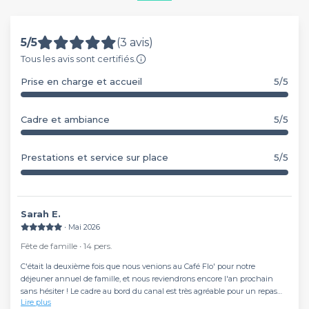
5/5
(3 avis)
Tous les avis sont certifiés.
Prise en charge et accueil
5/5
Cadre et ambiance
5/5
Prestations et service sur place
5/5
Sarah E.
∙ Mai 2026
Fête de famille ∙ 14 pers.
C'était la deuxième fois que nous venions au Café Flo' pour notre
déjeuner annuel de famille, et nous reviendrons encore l'an prochain
sans hésiter ! Le cadre au bord du canal est très agréable pour un repas
Lire plus
en extérieur, le service était irréprochable et le personnel très