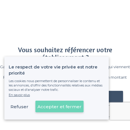
Vous souhaitez référencer votre
établissement ?
Le respect de votre vie privée est notre
Gagnez de nombreux clients parmi le million de visiteurs qui viennent
sur Privateaser chaque mois.
priorité
Pas de commissions et sans engagement, vous payez un montant
Les cookies nous permettent de personnaliser le contenu et
fixe sans risque de voir déraper la facture.
les annonces, d'offrir des fonctionnalités relatives aux médias
sociaux et d'analyser notre trafic.
En savoir plus
Référencer mon établissement
Refuser
Accepter et fermer
Déjà client