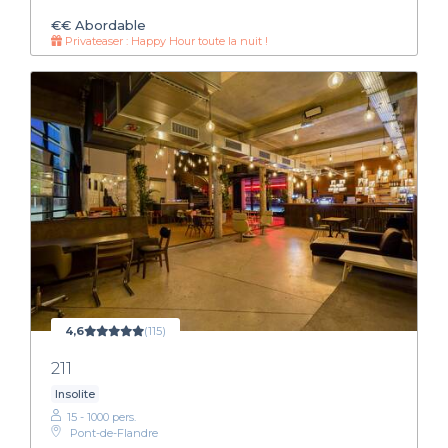
€€
Abordable
Privateaser : Happy Hour toute la nuit !
4,6
(115)
211
Insolite
15 - 1000 pers.
Pont-de-Flandre