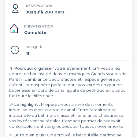
RÉSERVATION
Jusqu’à 200 pers.
PRIVATISATION
Complète
JUSQU'À
1h
🍷
Pourquoi organiser votre évènement ici ?
Vous allez
adorer ce bar installé dans les mythiques Grands Moulins de
Pantin ! L'ambiance décontractée et l'espace généreux
créent l'atmosphère parfaite pour vos soirées en groupe.
La terrasse en bord de canal ajoute ce petit truc en plus qui
fait toute la différence.
🎉
Le highlight :
Préparez-vous à vivre des moments
inoubliables avec vue sur le canal ! Entre l'architecture
industrielle du bâtiment classé et l'ambiance chaleureuse,
vos invités vont se régaler. L'espace permet de recevoir
confortablement vos groupes pour tous vos événements.
✨
Le truc en plus :
On a trouvé le bar qui allie patrimoine