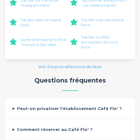
Top Bar où mettre sa
Top Bars de Soirée à Paris
musique à Paris
: Les meilleurs spots
Top Bar avec terrasse à
Top Bar avec planches à
Paris
Paris
Top Bar où fêter
Soirée d'entreprise à Paris
anniversaire 25 ans à
: trouvez le bar idéal
Paris
Voir d'autres sélections de lieux
Questions fréquentes
Peut-on privatiser l'établissement Café Flo' ?
Comment réserver au Café Flo' ?