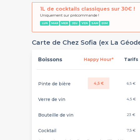
1L de cocktails classiques sur 30€ !
Uniquement sur précommande !
LUN
MAR
MER
JEU
VEN
SAM
DIM
Carte de Chez Sofia (ex La Géod
Boissons
Happy Hour*
Tarifs
Pinte de bière
4,5 €
6,5 €
Verre de vin
4,5 €
Bouteille de vin
23 €
Cocktail
7,5 €