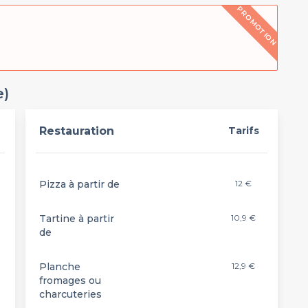
PROMOTION
e)
Restauration
Tarifs
Pizza à partir de
12 €
Tartine à partir
10,9 €
de
Planche
12,9 €
fromages ou
charcuteries