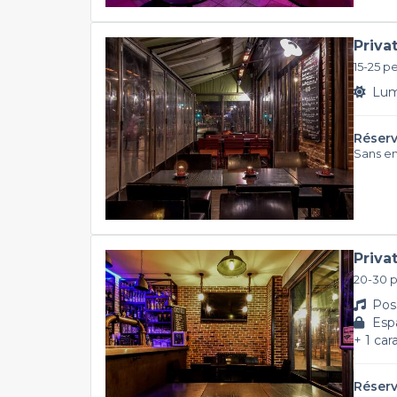
Priva
15-25 p
Lumi
Réserv
Sans e
Priva
20-30 
Poss
Espa
+ 1 car
Réserv