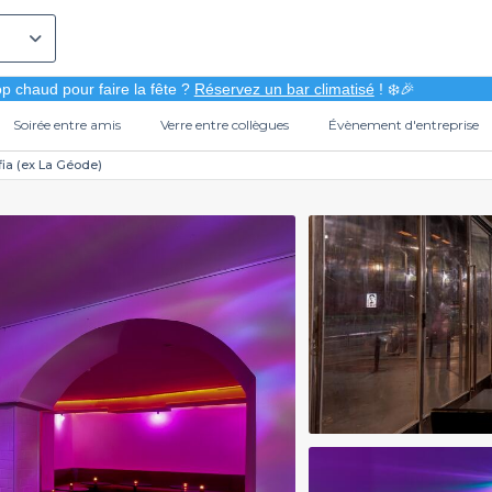
p chaud pour faire la fête ?
Réservez un bar climatisé
! ❄️🎉
Soirée entre amis
Verre entre collègues
Évènement d'entreprise
ia (ex La Géode)