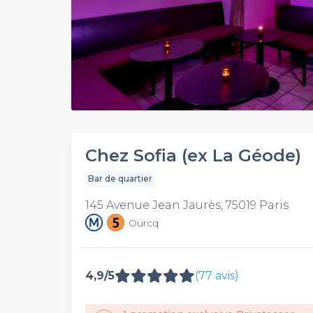
Chez Sofia (ex La Géode)
Bar de quartier
145 Avenue Jean Jaurès, 75019 Paris
Ourcq
4,9/5
(77 avis)