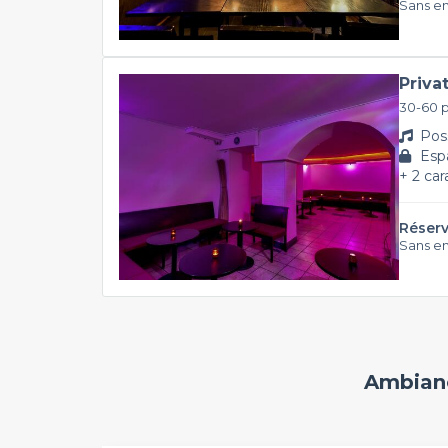
Sans e
Priva
30-60 
Poss
Espa
+ 2 car
Réserv
Sans e
Ambianc