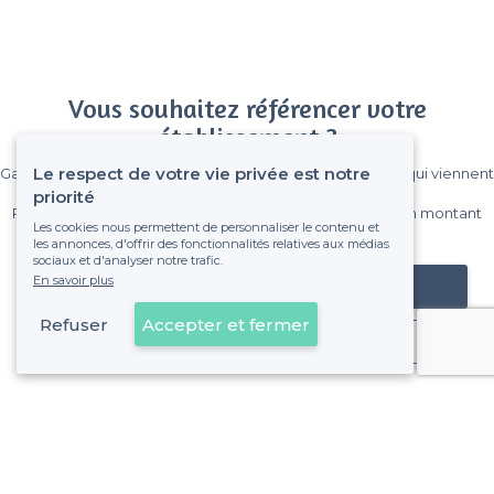
Vous souhaitez référencer votre
établissement ?
Le respect de votre vie privée est notre
Gagnez de nombreux clients parmi le million de visiteurs qui viennent
sur Privateaser chaque mois.
priorité
Pas de commissions et sans engagement, vous payez un montant
Les cookies nous permettent de personnaliser le contenu et
fixe sans risque de voir déraper la facture.
les annonces, d'offrir des fonctionnalités relatives aux médias
sociaux et d'analyser notre trafic.
En savoir plus
Référencer mon établissement
Refuser
Accepter et fermer
Déjà client
À propos de Privateaser