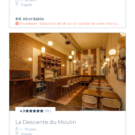
5 - 80 pers.
Pigalle
€€
Abordable
Privateaser : Réduction de 2€ sur un cocktail de votre choix jusqu'à minuit
4,9
(380)
La Descente du Moulin
1 - 110 pers.
Pigalle