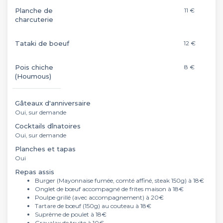
Planche de
11 €
charcuterie
Tataki de boeuf
12 €
Pois chiche
8 €
(Houmous)
Gâteaux d'anniversaire
Oui, sur demande
Cocktails dînatoires
Oui, sur demande
Planches et tapas
Oui
Repas assis
Burger (Mayonnaise fumée, comté affiné, steak 150g) à 18€
Onglet de bœuf accompagné de frites maison à 18€
Poulpe grillé (avec accompagnement) à 20€
Tartare de bœuf (150g) au couteau à 18€
Suprême de poulet à 18€
Gravalax de truite à 10€