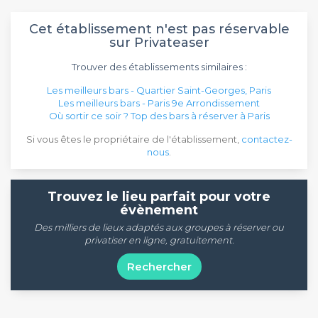
Cet établissement n'est pas réservable
sur Privateaser
Trouver des établissements similaires :
Les meilleurs bars - Quartier Saint-Georges, Paris
Les meilleurs bars - Paris 9e Arrondissement
Où sortir ce soir ? Top des bars à réserver à Paris
Si vous êtes le propriétaire de l'établissement,
contactez-
nous
.
Trouvez le lieu parfait pour votre
évènement
Des milliers de lieux adaptés aux groupes à réserver ou
privatiser en ligne, gratuitement.
Rechercher