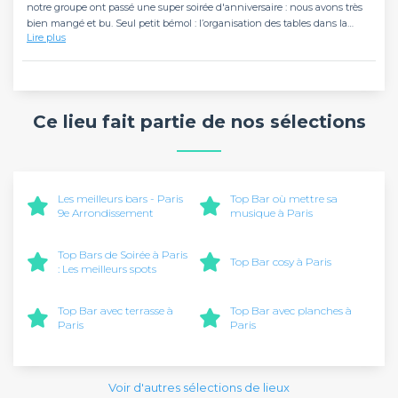
notre groupe ont passé une super soirée d'anniversaire : nous avons très
bien mangé et bu. Seul petit bémol : l’organisation des tables dans la
Lire plus
salle, certains invités étant dos aux autres, ce qui a un peu réduit l’effet de
grande tablée pour parler. Nous avons cependant trouvé des solutions
rapidement, et tout le reste était parfait ! Merci encore, à très vite !
Ce lieu fait partie de nos sélections
Les meilleurs bars - Paris
Top Bar où mettre sa
9e Arrondissement
musique à Paris
Top Bars de Soirée à Paris
Top Bar cosy à Paris
: Les meilleurs spots
Top Bar avec terrasse à
Top Bar avec planches à
Paris
Paris
Voir d'autres sélections de lieux