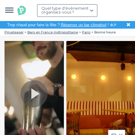
Quel type d'évènement
organisez-vous ?
✖
Trop chaud pour faire la fête ?
Réservez un bar climatisé
! ❄️🎉
Privateaser
Bars en France métropolitaine
Paris
Bonne heure
Play