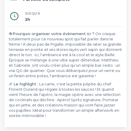
JUSQU'À
2h
🍻
Pourquoi organiser votre évènement ici ?
On craque
totalement pour ce nouveau spot qui fait parler dans le
9ème ! À deux pas de Pigalle, impossible de rater sa grande
terrasse en pointe et ses stores rayés vert sapin qui donnent
direct le ton : ici, l'ambiance est à la cool et le style Belle
Époque se mélange à une vibe super détendue. Matthieu
et Gabriele, ont voulu créer plus qu'un simple bar-resto : un
vrai QG de quartier. Que vous débarquiez pour un verre ou
un festin entre potes, l'ambiance est garantie !
🎉
Le highlight :
La carte, c'est la petite pépite du chef
Florent Durand qui régale à toutes les sauces ! Et quand
vient l'heure de l'apéro, la magie opère avec une sélection
de cocktails qui déchire : Apérol Spritz signature, Pornstar
qui en jette, et des créations maison qui vont faire jazzer
vos papilles. Idéal pour transformer un simple afterwork en
soirée mémorable !