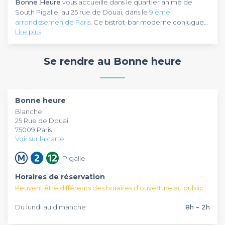
Bonne Heure
vous accueille dans le quartier animé de
South Pigalle, au 25 rue de Douai, dans le
9 ème
arrondissemen de Paris
. Ce bistrot-bar moderne conjugue
Lire plus
l'esprit authentique du quartier avec une ambiance
contemporaine idéale pour vos événements.
Bonne Heure
propose une expérience complète avec sa
terrasse animée, ses cocktails signatures et sa cuisine bistrot
Se rendre au Bonne heure
servie en continu. Que vous organisiez un afterwork, un
anniversaire ou une soirée entre amis,
Bonne Heure
s'adapte à toutes vos envies avec ses horaires étendus de 8h
à 2h du matin. Le lieu parfait pour vivre l'effervescence de
Bonne heure
Pigalle dans un cadre convivial et chaleureux.
Blanche
25 Rue de Douai
75009 Paris
Voir sur la carte
Pigalle
Horaires de réservation
Peuvent être différents des horaires d'ouverture au public
Du lundi au dimanche
8h – 2h