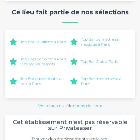
anniversaire !
Ce lieu fait partie de nos sélections
Top Bar où mettre sa
Top Bar La Villette à Paris
musique à Paris
Top Bars de Soirée à Paris
Top Bar Club à Paris
: Les meilleurs spots
Top Bar ouvert toute la
Top Bar avec terrasse à
nuit à Paris
Paris
Voir d'autres sélections de lieux
Cet établissement n'est pas réservable
sur Privateaser
Trouver des établissements similaires :