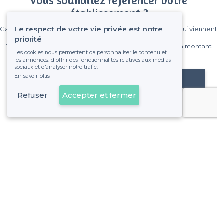
Vous souhaitez référencer votre
établissement ?
Le respect de votre vie privée est notre
Gagnez de nombreux clients parmi le million de visiteurs qui viennent
sur Privateaser chaque mois.
priorité
Pas de commissions et sans engagement, vous payez un montant
Les cookies nous permettent de personnaliser le contenu et
fixe sans risque de voir déraper la facture.
les annonces, d'offrir des fonctionnalités relatives aux médias
sociaux et d'analyser notre trafic.
En savoir plus
Référencer mon établissement
Refuser
Accepter et fermer
Déjà client
À propos de Privateaser
Privateaser Media
Privateaser en Espagne