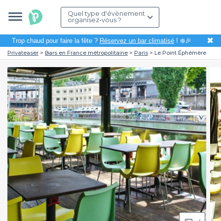
Quel type d'évènement
organisez-vous ?
✖
Trop chaud pour faire la fête ?
Réservez un bar climatisé
! ❄️🎉
Privateaser
Bars en France métropolitaine
Paris
Le Point Éphémère