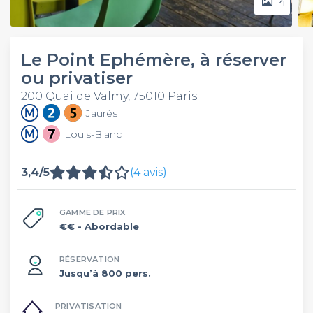
4
Le Point Ephémère, à réserver
ou privatiser
200 Quai de Valmy, 75010 Paris
Jaurès
Louis-Blanc
3,4/5
(4 avis)
GAMME DE PRIX
€€
- Abordable
RÉSERVATION
Jusqu’à 800 pers.
PRIVATISATION