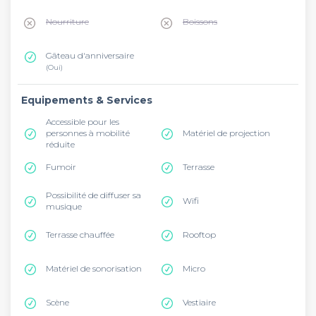
Nourriture
Boissons
Gâteau d'anniversaire
(Oui)
Equipements & Services
Accessible pour les
personnes à mobilité
Matériel de projection
réduite
Fumoir
Terrasse
Possibilité de diffuser sa
Wifi
musique
Terrasse chauffée
Rooftop
Matériel de sonorisation
Micro
Scène
Vestiaire