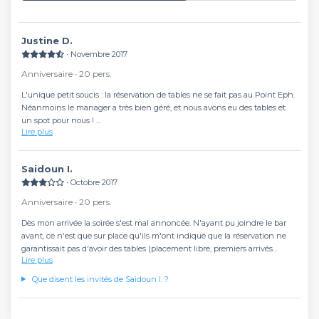
Justine D.
∙ Novembre 2017
Anniversaire ∙ 20 pers.
L'unique petit soucis : la réservation de tables ne se fait pas au Point Eph.
Néanmoins le manager a très bien géré, et nous avons eu des tables et
un spot pour nous !
Lire plus
Au top !!
Saidoun I.
∙ Octobre 2017
Anniversaire ∙ 20 pers.
Dès mon arrivée la soirée s'est mal annoncée. N'ayant pu joindre le bar
avant, ce n'est que sur place qu'ils m'ont indiqué que la réservation ne
garantissait pas d'avoir des tables (placement libre, premiers arrivés
Lire plus
premiers servis)
Concrètement la réservation sur la plate-forme n'a servi à rien. Mes invités
Que disent les invités de Saidoun I. ?
sont venus déguisés et ont quand même payé l'entrée. Il n'y avait
d'ailleurs pas d'happy hour !
Une très mauvaise expérience qui a concrètement gâché cet