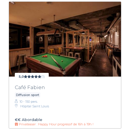
5,0
(1)
Café Fabien
Diffusion sport
10 - 150 pers.
Hôpital Saint Louis
€€
Abordable
Privateaser : Happy Hour progressif de 16h à 19h !