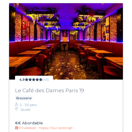
4,9
(45)
Le Café des Dames Paris 19
Brasserie
5 - 120 pers.
Jaurès
€€
Abordable
Privateaser : Happy Hour prolongé !