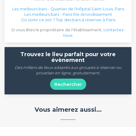
Les meilleurs bars - Quartier de l'Hôpital Saint-Louis, Paris
Les meilleurs bars - Paris 10e Arrondissement
Où sortir ce soir ? Top des bars à réserver à Paris
Si vous êtes le propriétaire de l'établissement,
contactez-
nous
.
Trouvez le lieu parfait pour votre
évènement
Des milliers de lieux adaptés aux groupes à réserver ou
privatiser en ligne, gratuitement.
Rechercher
Vous aimerez aussi...