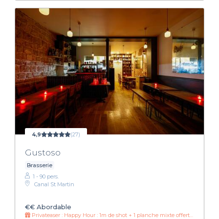
4,9
(27)
Gustoso
Brasserie
1 - 90 pers.
Canal St Martin
€€
Abordable
Privateaser : Happy Hour : 1m de shot + 1 planche mixte offerte dès 20 personnes