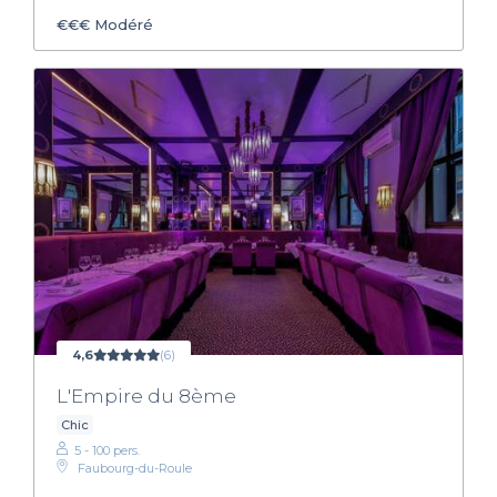
€€€
Modéré
4,6
(6)
L'Empire du 8ème
Chic
5 - 100 pers.
Faubourg-du-Roule