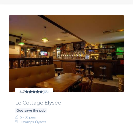
4,7
(66)
Le Cottage Elysée
God save the pub
5 - 50 pers.
Champs-Élysées