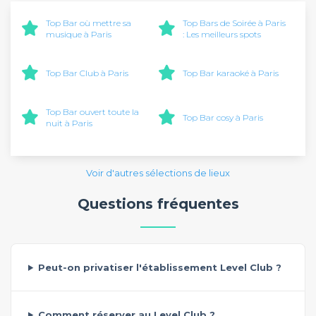
Top Bar où mettre sa
Top Bars de Soirée à Paris
musique à Paris
: Les meilleurs spots
Top Bar Club à Paris
Top Bar karaoké à Paris
Top Bar ouvert toute la
Top Bar cosy à Paris
nuit à Paris
Voir d'autres sélections de lieux
Questions fréquentes
Peut-on privatiser l'établissement Level Club ?
Comment réserver au Level Club ?