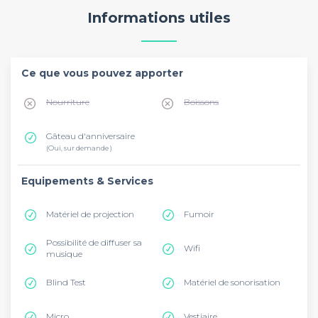
Informations utiles
Ce que vous pouvez apporter
Nourriture
Boissons
Gâteau d'anniversaire
(Oui, sur demande )
Equipements & Services
Matériel de projection
Fumoir
Possibilité de diffuser sa
Wifi
musique
Blind Test
Matériel de sonorisation
Micro
Vestiaire