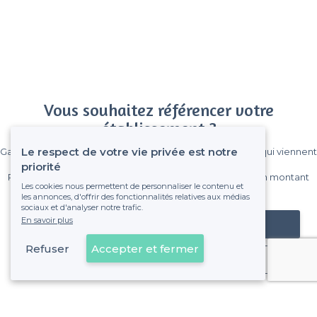
Vous souhaitez référencer votre
établissement ?
Le respect de votre vie privée est notre
Gagnez de nombreux clients parmi le million de visiteurs qui viennent
sur Privateaser chaque mois.
priorité
Pas de commissions et sans engagement, vous payez un montant
Les cookies nous permettent de personnaliser le contenu et
fixe sans risque de voir déraper la facture.
les annonces, d'offrir des fonctionnalités relatives aux médias
sociaux et d'analyser notre trafic.
En savoir plus
Référencer mon établissement
Refuser
Accepter et fermer
Déjà client