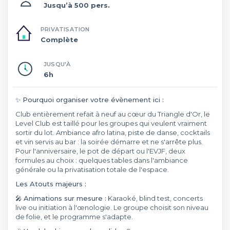
Jusqu’à 500 pers.
PRIVATISATION
Complète
JUSQU'À
6h
✨
Pourquoi organiser votre évènement ici :
Club entièrement refait à neuf au cœur du Triangle d'Or, le
Level Club est taillé pour les groupes qui veulent vraiment
sortir du lot. Ambiance afro latina, piste de danse, cocktails
et vin servis au bar : la soirée démarre et ne s'arrête plus.
Pour l'anniversaire, le pot de départ ou l'EVJF, deux
formules au choix : quelques tables dans l'ambiance
générale ou la privatisation totale de l'espace.
Les Atouts majeurs :
🎤
Animations sur mesure :
Karaoké, blind test, concerts
live ou initiation à l'œnologie. Le groupe choisit son niveau
de folie, et le programme s'adapte.