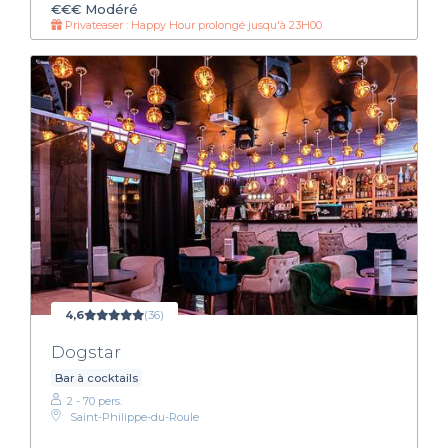
€€€
Modéré
Privateaser : Happy Hour prolongé jusqu'à 23H00
4,6
(36)
Dogstar
Bar à cocktails
2 - 70 pers.
Saint-Philippe-du-Roule