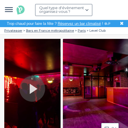
Quel type d'évènement
organisez-vous ?
✖
Trop chaud pour faire la fête ?
Réservez un bar climatisé
! ❄️🎉
Privateaser
Bars en France métropolitaine
Paris
Level Club
Play