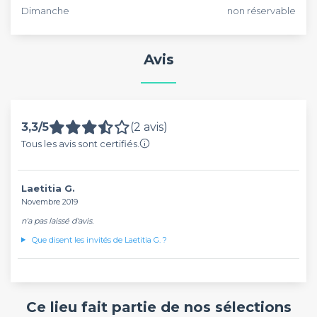
apprécier le cadre unique qu’offre la salle inférieure, avec
Dimanche
non réservable
ses pierres apparentes et la cave.
Avis
3,3/5
(2 avis)
Tous les avis sont certifiés.
Laetitia G.
Novembre 2019
n'a pas laissé d'avis.
Que disent les invités de Laetitia G. ?
Ce lieu fait partie de nos sélections