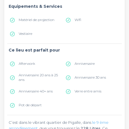
Equipements & Services
Matériel de projection
Wifi
Vestiaire
Ce lieu est parfait pour
Afterwork
Anniversaire
Anniversaire 20 ans à 25
Anniversaire 30 ans
ans
Anniversaire 40+ ans
Verre entre amis
Pot de départ
C’est dans le vibrant quartier de Pigalle, dans
le 9 ème
arrondissement
, que vous trouverez le
228 Litres
. Ce