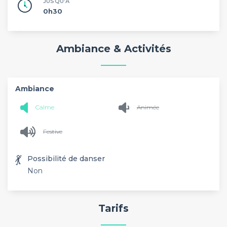
JUSQU'À
0h30
Ambiance & Activités
Ambiance
Calme
Animée
Festive
💃
Possibilité de danser
Non
Tarifs