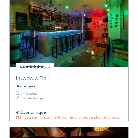
5,0
(66)
Luppolo Bar
Bar à bière
2 - 50 pers.
Saint-Georges
€
Économique
Privateaser : Shots offerts pour les groupes de plus de 25 personnes !