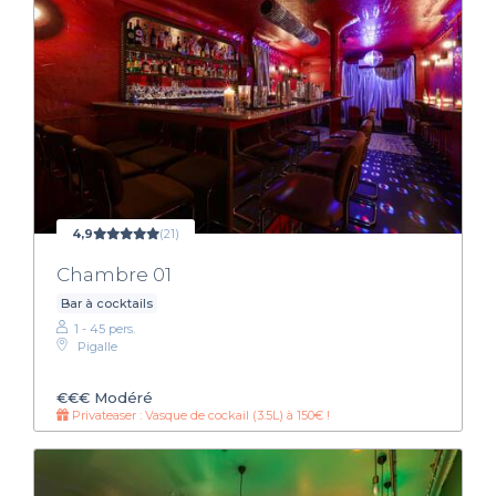
4,9
(21)
Chambre 01
Bar à cocktails
1 - 45 pers.
Pigalle
€€€
Modéré
Privateaser : Vasque de cockail (3.5L) à 150€ !