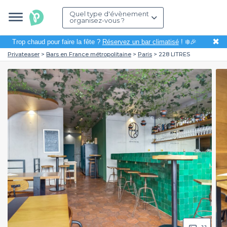
Quel type d'évènement
organisez-vous ?
✖
Trop chaud pour faire la fête ?
Réservez un bar climatisé
! ❄️🎉
Privateaser
Bars en France métropolitaine
Paris
228 LITRES