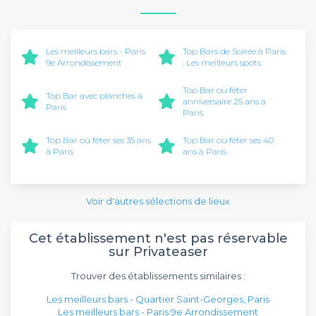
Les meilleurs bars - Paris
Top Bars de Soirée à Paris
9e Arrondissement
: Les meilleurs spots
Top Bar où fêter
Top Bar avec planches à
anniversaire 25 ans à
Paris
Paris
Top Bar où fêter ses 35 ans
Top Bar où fêter ses 40
à Paris
ans à Paris
Voir d'autres sélections de lieux
Cet établissement n'est pas réservable
sur Privateaser
Trouver des établissements similaires :
Les meilleurs bars - Quartier Saint-Georges, Paris
Les meilleurs bars - Paris 9e Arrondissement