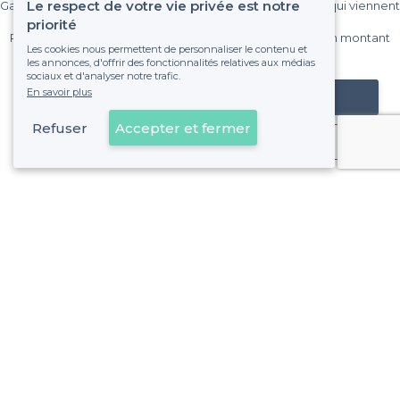
Le respect de votre vie privée est notre
Gagnez de nombreux clients parmi le million de visiteurs qui viennent
sur Privateaser chaque mois.
priorité
Pas de commissions et sans engagement, vous payez un montant
Les cookies nous permettent de personnaliser le contenu et
fixe sans risque de voir déraper la facture.
les annonces, d'offrir des fonctionnalités relatives aux médias
sociaux et d'analyser notre trafic.
En savoir plus
Référencer mon établissement
Refuser
Accepter et fermer
Déjà client
À propos de Privateaser
Privateaser Media
Privateaser en Espagne
Aide
Référencer mon établissement