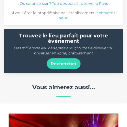
Où sortir ce soir ? Top des bars à réserver à Paris
Si vous êtes le propriétaire de l'établissement,
contactez-
nous
.
Trouvez le lieu parfait pour votre
évènement
Des milliers de lieux adaptés aux groupes à réserver ou
privatiser en ligne, gratuitement.
Rechercher
Vous aimerez aussi...