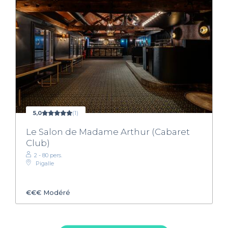
5,0
(1)
Le Salon de Madame Arthur (Cabaret
Club)
2 - 80 pers.
Pigalle
€€€
Modéré