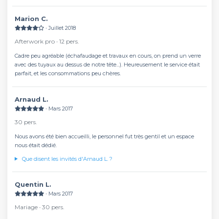
Marion C.
∙ Juillet 2018
Afterwork pro ∙ 12 pers.
Cadre peu agréable (échafaudage et travaux en cours, on prend un verre
avec des tuyaux au dessus de notre tête...). Heureusement le service était
parfait, et les consommations peu chères.
Arnaud L.
∙ Mars 2017
30 pers.
Nous avons été bien accueilli, le personnel fut très gentil et un espace
nous était dédié.
Que disent les invités d'Arnaud L. ?
Quentin L.
∙ Mars 2017
Mariage ∙ 30 pers.