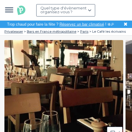
Quel type d'évènement
organisez-vous ?
✖
Trop chaud pour faire la fête ?
Réservez un bar climatisé
! ❄️🎉
Privateaser
Bars en France métropolitaine
Paris
Le Café les écrivains