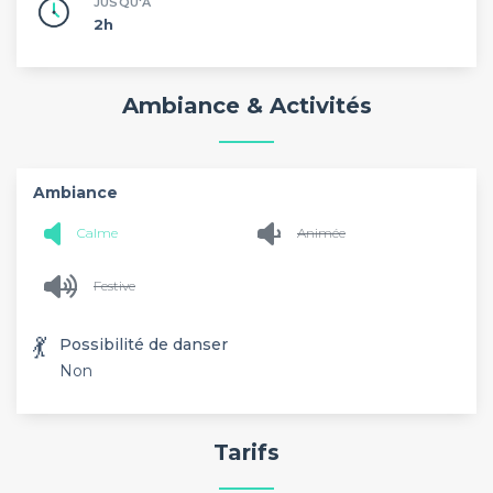
JUSQU'À
2h
Ambiance & Activités
Ambiance
Calme
Animée
Festive
💃
Possibilité de danser
Non
Tarifs