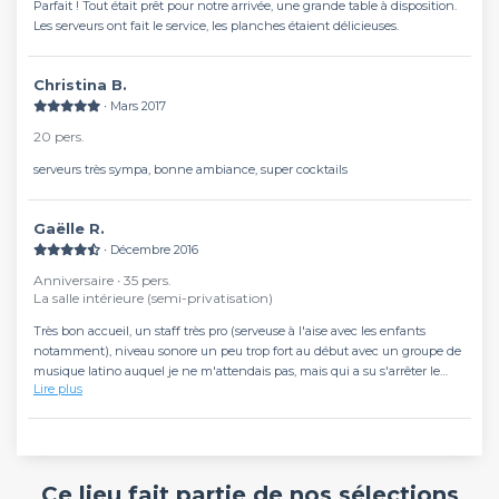
Parfait ! Tout était prêt pour notre arrivée, une grande table à disposition.
Les serveurs ont fait le service, les planches étaient délicieuses.
Christina B.
∙ Mars 2017
20 pers.
serveurs très sympa, bonne ambiance, super cocktails
Gaëlle R.
∙ Décembre 2016
Anniversaire ∙ 35 pers.
La salle intérieure (semi-privatisation)
Très bon accueil, un staff très pro (serveuse à l'aise avec les enfants
notamment), niveau sonore un peu trop fort au début avec un groupe de
musique latino auquel je ne m'attendais pas, mais qui a su s'arrêter le
Lire plus
temps du dîner, pour reprendre de manière plus soft à partir du dessert....
ouf ! Les plats étaient très copieux, et bons (à l'exception de la tarte tatin,
décevante). Je recommande vivement pour vos évènements.
Ce lieu fait partie de nos sélections