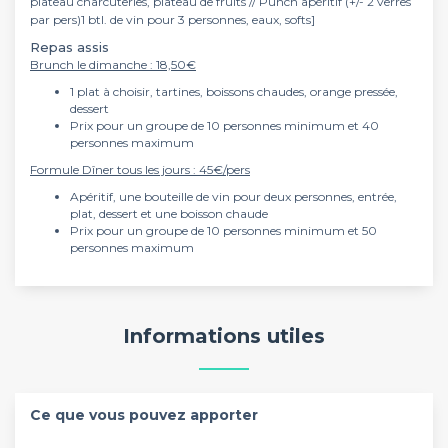
plateau charcuteries, plateau de fruits // Punch apéritif (+/- 2 verres
par pers)1 btl. de vin pour 3 personnes, eaux, softs]
Repas assis
Brunch le dimanche : 18,50€
1 plat à choisir, tartines, boissons chaudes, orange pressée,
dessert
Prix pour un groupe de 10 personnes minimum et 40
personnes maximum
Formule Dîner tous les jours : 45€/pers
Apéritif, une bouteille de vin pour deux personnes, entrée,
plat, dessert et une boisson chaude
Prix pour un groupe de 10 personnes minimum et 50
personnes maximum
Informations utiles
Ce que vous pouvez apporter