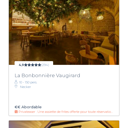
4,9
(294)
La Bonbonnière Vaugirard
10 - 150 pers.
Necker
€€
Abordable
Privateaser : Une assiette de frites offerte pour toute réservation de plus de 10 pers !