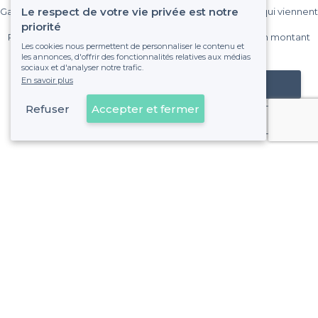
Le respect de votre vie privée est notre
Gagnez de nombreux clients parmi le million de visiteurs qui viennent
sur Privateaser chaque mois.
priorité
Pas de commissions et sans engagement, vous payez un montant
Les cookies nous permettent de personnaliser le contenu et
fixe sans risque de voir déraper la facture.
les annonces, d'offrir des fonctionnalités relatives aux médias
sociaux et d'analyser notre trafic.
En savoir plus
Référencer mon établissement
Refuser
Accepter et fermer
Déjà client
À propos de Privateaser
Privateaser Media
Privateaser en Espagne
Aide
Référencer mon établissement