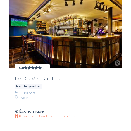
5,0
(2)
Le Dis Vin Gaulois
Bar de quartier
5 - 80 pers.
Necker
€
Économique
Privateaser : Assiettes de frites offerte