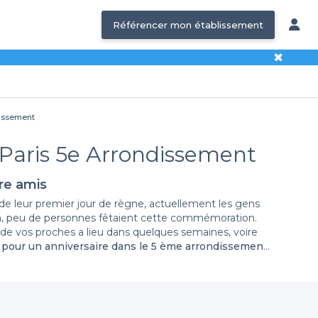
Référencer mon établissement
✖
dissement
- Paris 5e Arrondissement
tre amis
é de leur premier jour de règne, actuellement les gens
n, peu de personnes fêtaient cette commémoration.
 de vos proches a lieu dans quelques semaines, voire
 pour un anniversaire dans le 5 ème arrondissement
al pour une excursion entre amis ou entre famille. Des
re les histoires renfermées par cet emplacement, vous