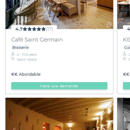
4,7
(17)
4
Café Saint Germain
KI
Brasserie
Cu
2 - 100 pers.
Saint-Victor
€€
Abordable
€€
Faire une demande