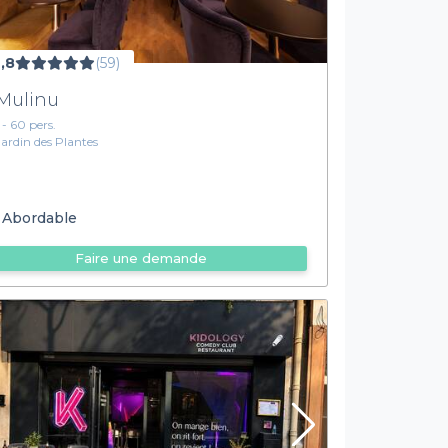
,8
(59)
Mulinu
1 - 60 pers.
Jardin des Plantes
Abordable
Faire une demande