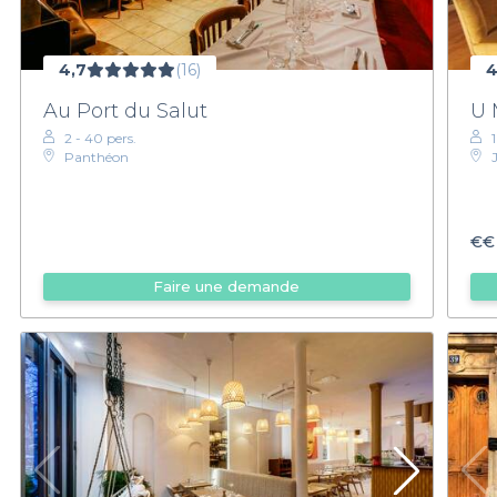
4,7
(16)
4
Au Port du Salut
U 
2 - 40 pers.
Panthéon
€€
Faire une demande