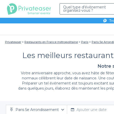
Quel type d'évènement
organisez-vous ?
Tro
Privateaser
Restaurants en France métropolitaine
Paris
Paris 5e Arron
Les meilleurs restaurant
Notre s
Votre anniversaire approche, vous avez hâte de fêter 
normaux célèbrent leur date de naissance. Une co
Préparer un tel événement est toujours excitant sur
dans quelques jours, élaborez dès maintenant les pré
Cette division surnommée Panthéon est l’une des sous-
Paris 5e Arrondissement
Ajouter une date
sites historiques abondants y sont installés. Cela v