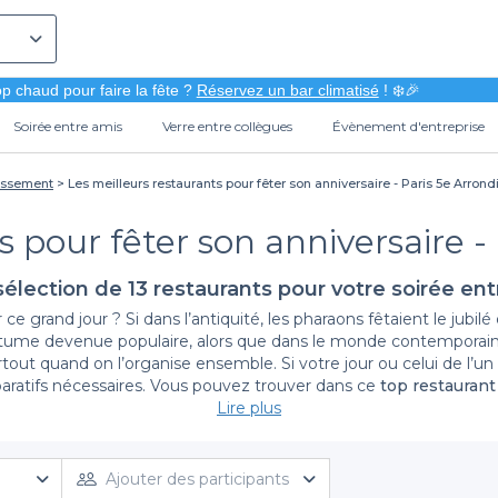
p chaud pour faire la fête ?
Réservez un bar climatisé
! ❄️🎉
Soirée entre amis
Verre entre collègues
Évènement d'entreprise
dissement
Les meilleurs restaurants pour fêter son anniversaire - Paris 5e Arron
s pour fêter son anniversaire 
élection de 13 restaurants pour votre soirée en
ce grand jour ? Si dans l’antiquité, les pharaons fêtaient le jubil
utume devenue populaire, alors que dans le monde contemporai
tout quand on l’organise ensemble. Si votre jour ou celui de l’un
paratifs nécessaires. Vous pouvez trouver dans ce
top restaurant
l’adresse parfaite pour l’organiser.
Lire plus
Une petite promenade dans le 5 ème
préfectures les plus vieilles de la capitale. Cet endroit est idé
Ajouter des participants
ous dit une visite dans les Arènes de Lutèce ? Pour mieux connaît