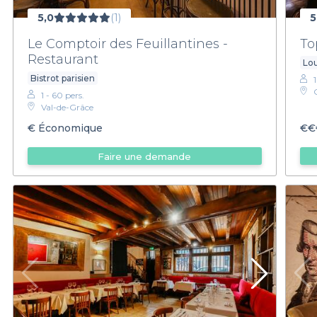
5,0
(1)
5
Le Comptoir des Feuillantines -
To
Restaurant
Lo
Bistrot parisien
1
1 - 60 pers.
Val-de-Grâce
€
Économique
€€
Faire une demande