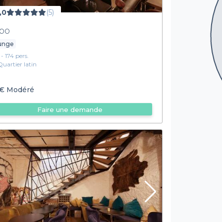
,0
(5)
po
unge
 - 174 pers.
Quartier latin
€
Modéré
Faire une demande