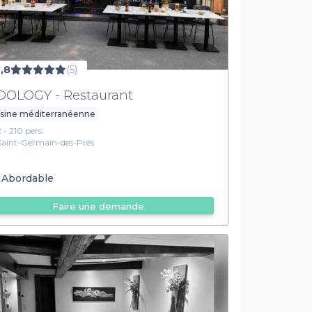
,8
(5)
DOLOGY - Restaurant
isine méditerranéenne
2 - 210 pers.
Saint-Germain-des-Prés
Abordable
Faire une demande