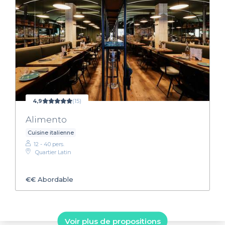
4,9
(15)
Alimento
Cuisine italienne
12 - 40 pers.
Quartier Latin
€€
Abordable
Voir plus de propositions