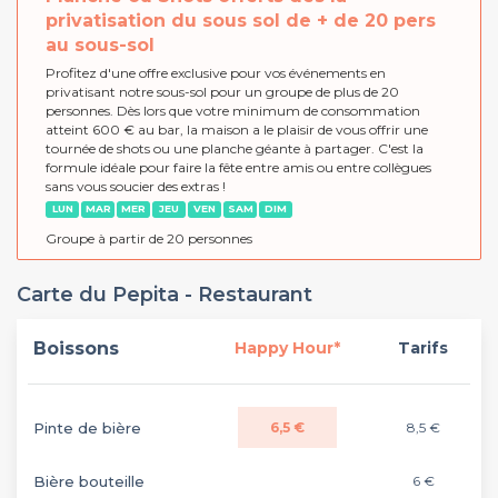
privatisation du sous sol de + de 20 pers
au sous-sol
Profitez d'une offre exclusive pour vos événements en
privatisant notre sous-sol pour un groupe de plus de 20
personnes. Dès lors que votre minimum de consommation
atteint 600 € au bar, la maison a le plaisir de vous offrir une
tournée de shots ou une planche géante à partager. C'est la
formule idéale pour faire la fête entre amis ou entre collègues
sans vous soucier des extras !
LUN
MAR
MER
JEU
VEN
SAM
DIM
Groupe à partir de 20 personnes
Carte du Pepita - Restaurant
Boissons
Happy Hour*
Tarifs
Pinte de bière
6,5 €
8,5 €
Bière bouteille
6 €