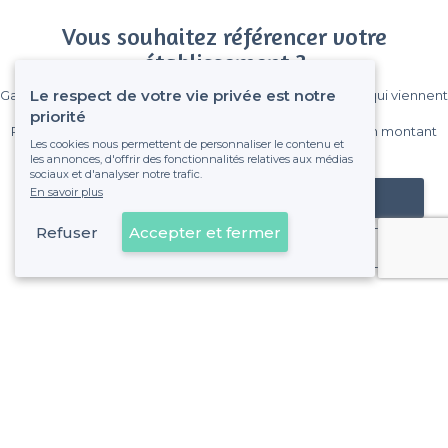
Vous souhaitez référencer votre
établissement ?
Le respect de votre vie privée est notre
Gagnez de nombreux clients parmi le million de visiteurs qui viennent
sur Privateaser chaque mois.
priorité
Pas de commissions et sans engagement, vous payez un montant
Les cookies nous permettent de personnaliser le contenu et
fixe sans risque de voir déraper la facture.
les annonces, d'offrir des fonctionnalités relatives aux médias
sociaux et d'analyser notre trafic.
En savoir plus
Référencer mon établissement
Refuser
Accepter et fermer
Déjà client
À propos de Privateaser
Privateaser Media