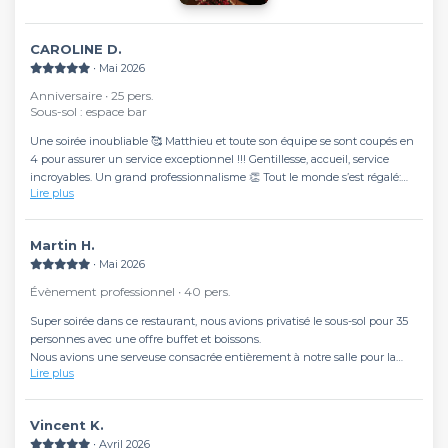
CAROLINE D.
∙ Mai 2026
Anniversaire ∙ 25 pers.
Sous-sol : espace bar
Une soirée inoubliable 🥰 Matthieu et toute son équipe se sont coupés en
4 pour assurer un service exceptionnel !!! Gentillesse, accueil, service
incroyables. Un grand professionnalisme 👏 Tout le monde s’est régalé:
Lire plus
pizzas délicieuses et ambiance 👌
Mille mercis d’avoir contribué avec tant d’énergie à la réussite de
l’anniversaire des 18 ans de mon fiston 🙏💕
Martin H.
∙ Mai 2026
Évènement professionnel ∙ 40 pers.
Super soirée dans ce restaurant, nous avions privatisé le sous-sol pour 35
personnes avec une offre buffet et boissons.
Nous avions une serveuse consacrée entièrement à notre salle pour la
Lire plus
soirée qui a géré le buffet avec une main de maître.
Une succession d'entrées, puis de pizza et enfin de desserts variés.
Accompagnés de prosecco et de vins de qualité.
Vincent K.
Merci beaucoup pour votre accueil !
∙ Avril 2026