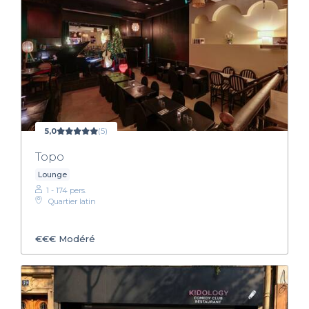
5,0
(5)
Topo
Lounge
1 - 174 pers.
Quartier latin
€€€
Modéré