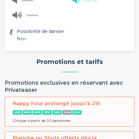
Calme
Animée
Festive
💃
Possibilité de danser
Non
Promotions et tarifs
Promotions exclusives en réservant avec
Privateaser
Happy hour prolongé jusqu'à 21h
LUN
MAR
MER
JEU
VEN
SAM
DIM
Groupe à partir de 20 personnes
Planche ou Shots offerts dès la