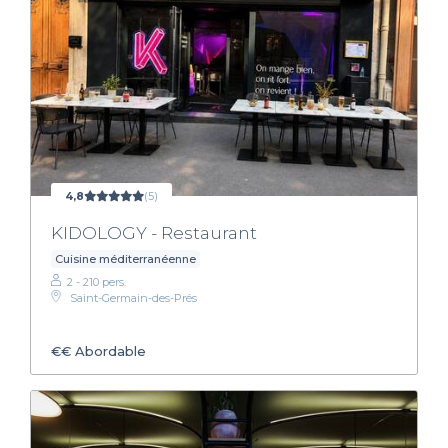
4,8
(5)
KIDOLOGY - Restaurant
Cuisine méditerranéenne
2 - 210 pers.
Saint-Germain-des-Prés
€€
Abordable