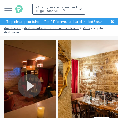
Quel type d'évènement
organisez-vous ?
✖
Trop chaud pour faire la fête ?
Réservez un bar climatisé
! ❄️🎉
Privateaser
Restaurants en France métropolitaine
Paris
Pepita -
Restaurant
Play