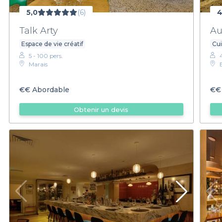
5,0
(6)
4
Talk Arty
Au
Espace de vie créatif
Cui
5 - 100 pers.
Marais
€€
Abordable
€€
Obtenir un devis