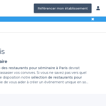
Référencer mon établissement
✖
is
aire
 des restaurants pour séminaire à Paris
devrait
rassasier vos convives. Si vous ne savez pas vers quel
e disposition notre
sélection de restaurants pour
ie de vous aider à créer un événement unique en son
uvions un
meilleur restaurant parisien pour séminaire
plus attendre, faites votre réservation de restaurant.