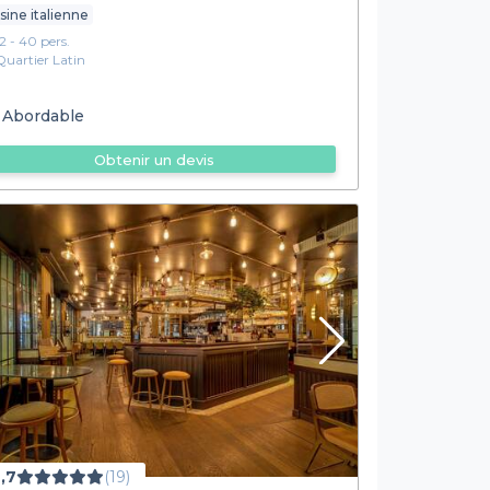
sine italienne
12 - 40 pers.
Quartier Latin
Abordable
Obtenir un devis
,7
(19)