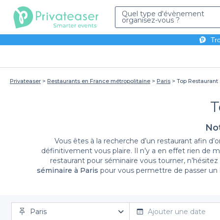
Quel type d'évènement
organisez-vous ?
Tro
Privateaser
Restaurants en France métropolitaine
Paris
Top Restaurant 
T
Not
Vous êtes à la recherche d’un restaurant afin d’
définitivement vous plaire. Il n’y a en effet rien de
restaurant pour séminaire vous tourner, n’hésitez
séminaire à Paris
pour vous permettre de passer un 
genre. Il vous suffit de renseigner la date de votre
disponible en temps réel. N’hésitez pas à jeter un co
Paris
Ajouter une date