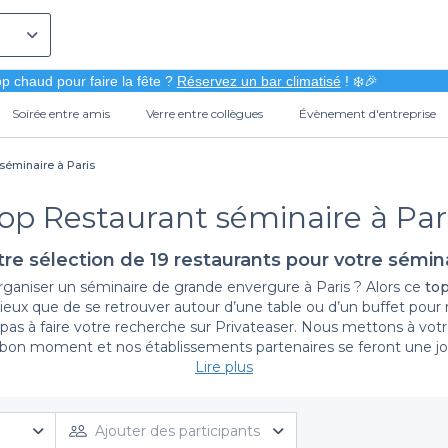
p chaud pour faire la fête ?
Réservez un bar climatisé
! ❄️🎉
Soirée entre amis
Verre entre collègues
Évènement d'entreprise
séminaire à Paris
op Restaurant séminaire à Par
re sélection de 19 restaurants pour votre sémin
organiser un séminaire de grande envergure à Paris ? Alors ce
top
 mieux que de se retrouver autour d’une table ou d’un buffet pour 
 pas à faire votre recherche sur Privateaser. Nous mettons à votr
bon moment et nos établissements partenaires se feront une jo
 évènement et le nombre d’invités prévus pour que nous vous tro
Lire plus
up d’œil à nos offres spéciales pour organiser votre soirée. Sans 
Ajouter des participants