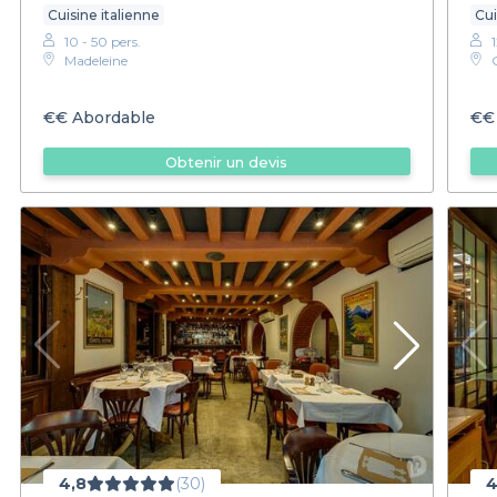
Cuisine italienne
Cui
10 - 50 pers.
Madeleine
€€
Abordable
€€
Obtenir un devis
4,8
(30)
4