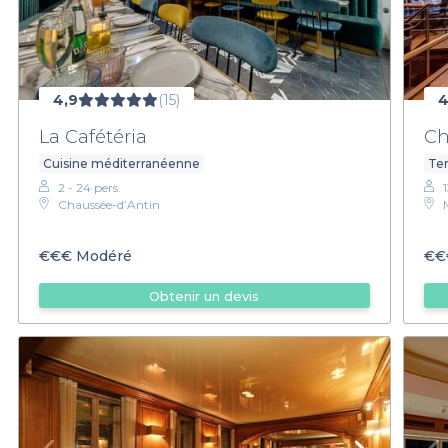
4,9
(15)
4
La Cafétéria
Ch
Cuisine méditerranéenne
Ter
2 - 24 pers.
Chaussée-d’Antin
€€€
Modéré
€€
Obtenir un devis