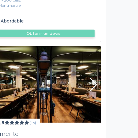
7 - 200 pers.
Montmartre
Abordable
Obtenir un devis
,9
(15)
imento