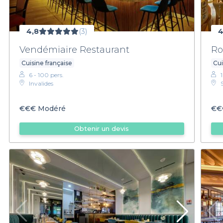
4,8
(3)
4
Vendémiaire Restaurant
Ro
Cuisine française
Cu
6 - 100 pers.
Invalides
€€€
Modéré
€€
Obtenir un devis