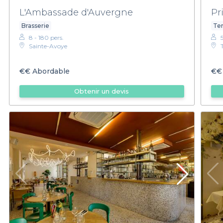
L'Ambassade d'Auvergne
Pr
Brasserie
Ter
8 - 180 pers.
Sainte-Avoye
€€
Abordable
€€
Obtenir un devis