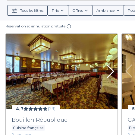
Tous les filtres
Prix
Offres
Ambiance
Poss
Réservation et annulation gratuite
4,7
(29)
5
Bouillon République
G
Cuisine française
Bis