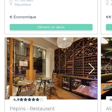
10 - 250 pers.
République
€
Économique
€€
Obtenir un devis
4,8
(1)
4
Pépins - Restaurant
Al