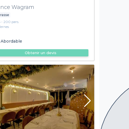
ince Wagram
rasse
5 - 200 pers.
Ternes
Abordable
Obtenir un devis