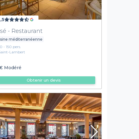
,5
sé - Restaurant
isine méditerranéenne
10 - 150 pers.
Saint-Lambert
€
Modéré
Obtenir un devis