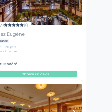
,9
(6)
ez Eugène
rasse
13 - 120 pers.
Montmartre
€
Modéré
Obtenir un devis