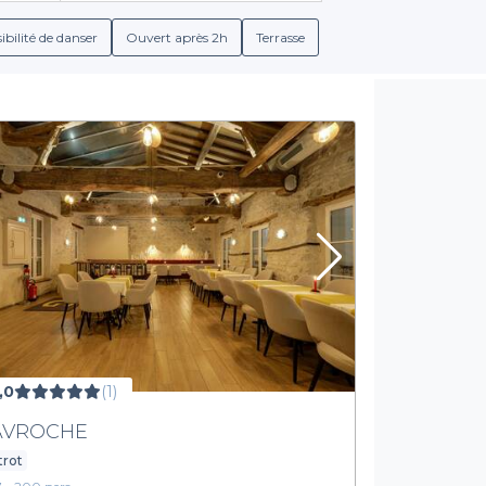
ibilité de danser
Ouvert après 2h
Terrasse
,0
(1)
AVROCHE
trot