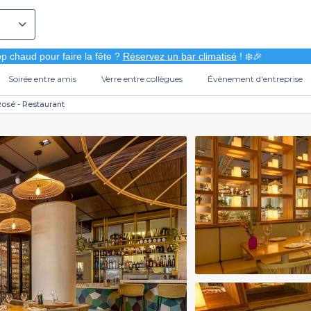
p chaud pour faire la fête ?
Réservez un bar climatisé
! ❄️🎉
Soirée entre amis
Verre entre collègues
Évènement d'entreprise
osé - Restaurant