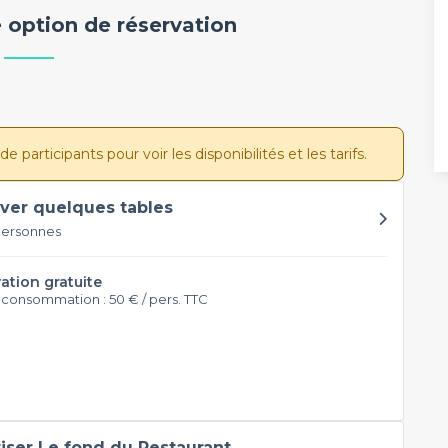
 option de réservation
participants pour voir les disponibilités et les tarifs.
ver quelques tables
personnes
ation gratuite
 consommation : 50 € / pers. TTC
tiser Le fond du Restaurant