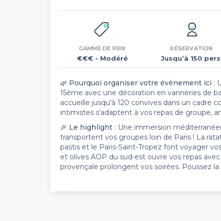
GAMME DE PRIX
RÉSERVATION
€€€
- Modéré
Jusqu’à 150 pers
🌿
Pourquoi organiser votre évènement ici
: 
15ème avec une décoration en vanneries de b
accueille jusqu'à 120 convives dans un cadre co
intimistes s'adaptent à vos repas de groupe, an
🎉
Le highlight
: Une immersion méditerranéenn
transportent vos groupes loin de Paris ! La ra
pastis et le Paris-Saint-Tropez font voyager vo
et olives AOP du sud-est ouvre vos repas avec 
provençale prolongent vos soirées. Poussez la port