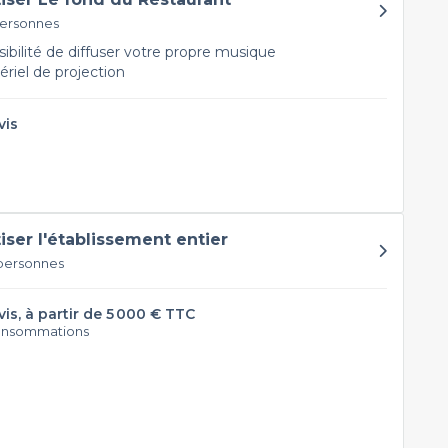
personnes
ibilité de diffuser votre propre musique
riel de projection
vis
tiser l'établissement entier
 personnes
vis, à partir de 5 000 € TTC
onsommations