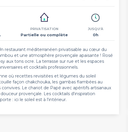
PRIVATISATION
JUSQU'À
.
Partielle ou complète
0h
Un restaurant méditerranéen privatisable au cœur du
ambou et une atmosphère provençale apaisante ! Rosé
sy aux tons ocre. La terrasse sur rue et les espaces
niversaires et cocktails professionnels.
e où recettes revisitées et légumes du soleil
tatouille façon chakchouka, les gambas flambées au
s convives. Le chariot de Papé avec apéritifs artisanaux
douceur provençale. Les cocktails d'inspiration
e : ici le soleil est à l'intérieur.