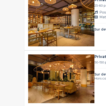
25-60 
Poss
Maté
Sur de
Priva
50-150
Sur de
Hors c