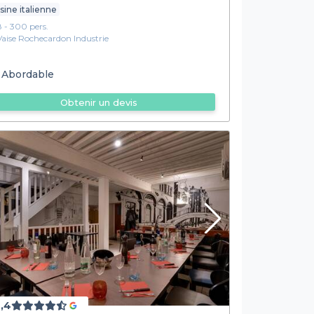
sine italienne
8 - 300 pers.
Vaise Rochecardon Industrie
Abordable
Obtenir un devis
,4