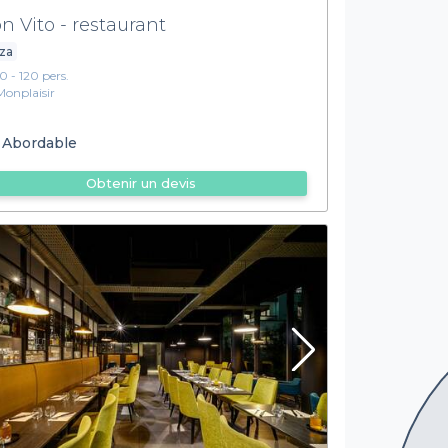
n Vito - restaurant
za
10 - 120 pers.
Monplaisir
Abordable
Obtenir un devis