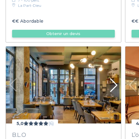
7 - 100 pers.
La Part-Dieu
€€
Abordable
€€
Obtenir un devis
5,0
(6)
4
B.L.O
L’