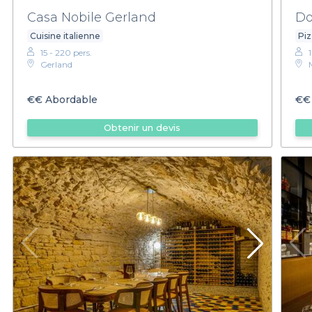
Casa Nobile Gerland
Do
Cuisine italienne
Piz
15 - 220 pers.
Gerland
€€
Abordable
€€
Obtenir un devis