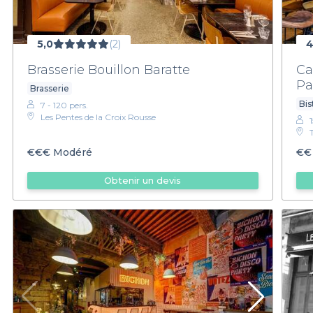
5,0
(2)
4
Brasserie Bouillon Baratte
Ca
Pa
Brasserie
Bi
7 - 120 pers.
Les Pentes de la Croix Rousse
€€€
Modéré
€€
Obtenir un devis