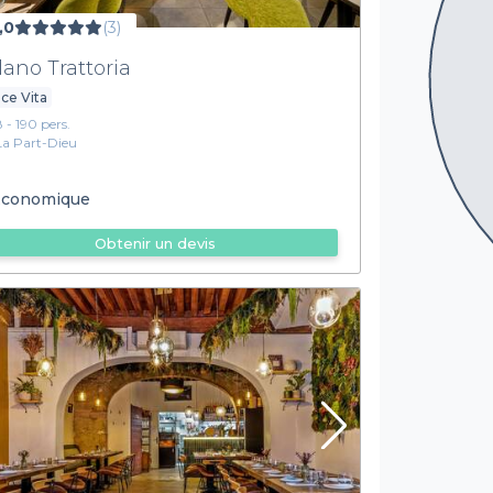
,0
(3)
lano Trattoria
ce Vita
8 - 190 pers.
La Part-Dieu
conomique
Obtenir un devis