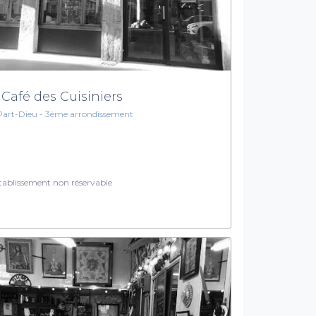
 Café des Cuisiniers
Part-Dieu - 3ème arrondissement
ablissement non réservable