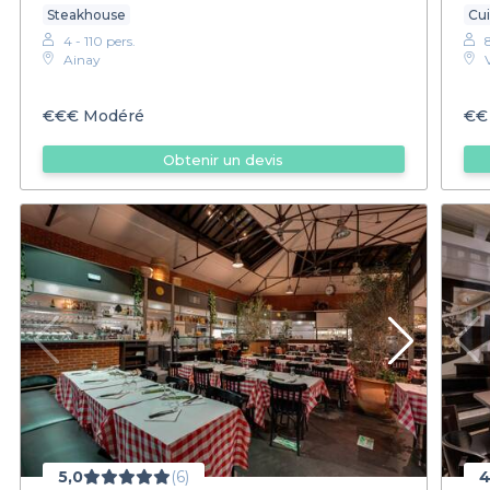
Steakhouse
Cui
4 - 110 pers.
Ainay
€€€
Modéré
€€
Obtenir un devis
5,0
(6)
4