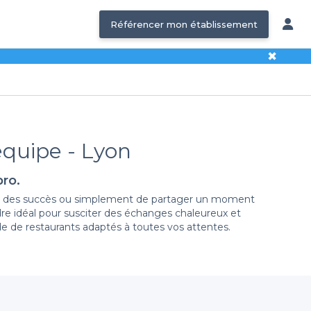
Référencer mon établissement
✖
équipe - Lyon
pro.
brer des succès ou simplement de partager un moment
dre idéal pour susciter des échanges chaleureux et
e de restaurants adaptés à toutes vos attentes.
équipe. Que ce soit dans le quartier animé de la Croix-
staurant propose des menus variés, incluant des options