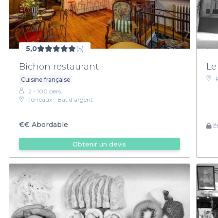
5,0
(5)
Bichon restaurant
Le
Cuisine française
2 - 100 pers.
Terreaux - Bat d'argent
€€
Abordable
Ét
Obtenir un devis