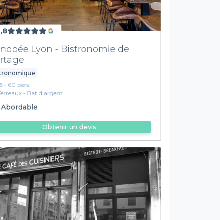
,8
nopée Lyon - Bistronomie de
rtage
stronomique
15 - 60 pers.
Terreaux - Bat d'argent
Abordable
Obtenir un devis