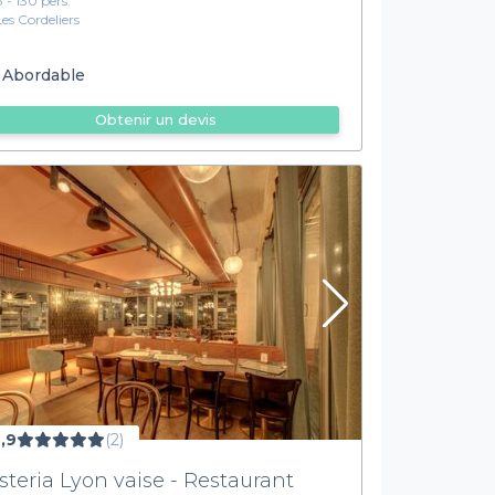
8 - 130 pers.
Les Cordeliers
Abordable
Obtenir un devis
,9
(2)
osteria Lyon vaise - Restaurant