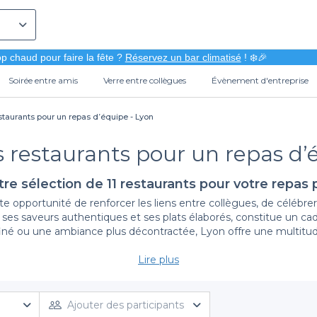
p chaud pour faire la fête ?
Réservez un bar climatisé
! ❄️🎉
Soirée entre amis
Verre entre collègues
Évènement d'entreprise
staurants pour un repas d’équipe - Lyon
s restaurants pour un repas d’
re sélection de 11 restaurants pour votre repas 
nte opportunité de renforcer les liens entre collègues, de célé
 ses saveurs authentiques et ses plats élaborés, constitue un ca
ffiné ou une ambiance plus décontractée, Lyon offre une multitud
Lire plus
Un large choix de restaurants à votre disposition
 panel d’établissements où vous pourrez organiser votre repas d’
représentent l’esprit culturel et culinaire de la ville. Chaque re
Ajouter des participants