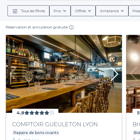
de plats élaborés par des chefs talentueux, ainsi que
Tous les filtres
Prix
Offres
Ambiance
Poss
Réservation et annulation gratuite
L’un des grands atouts de notre plateforme est la simp
que ce soit en termes de capacité, de type de cuisine o
des groupements de tables. Nous nous engageons 
Lyon, avec sa culture gastronomique et son savoir-viv
de la ville sur Privateaser. Profitez de la diversité cu
notre platef
4,8
(1)
5
COMPTOIR GUEULETON LYON
B
Repaire de bons vivants
Bi