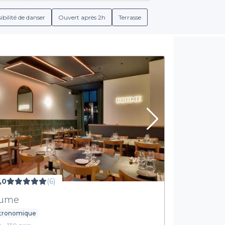
 des formules spéciales pour les groupes. Nous vous permettons d
les services inclus et les différentes ambiances disponibles.
ibilité de danser
Ouvert après 2h
Terrasse
Simplicité et flexibilité de réservation
licité de booking. En quelques clics, vous pouvez explorer et sél
u de localisation. De plus, vous pourrez découvrir les options de
à vous fournir une expérience fluide et agréable, vous faisant
organisation complexe.
re, constitue le cadre parfait pour un repas d’équipe mémorable.
linaire et des espaces conviviaux disponibles afin de faire de vot
orme pour réserver votre table et préparer les fondations d’un par
,0
(6)
rume
stronomique