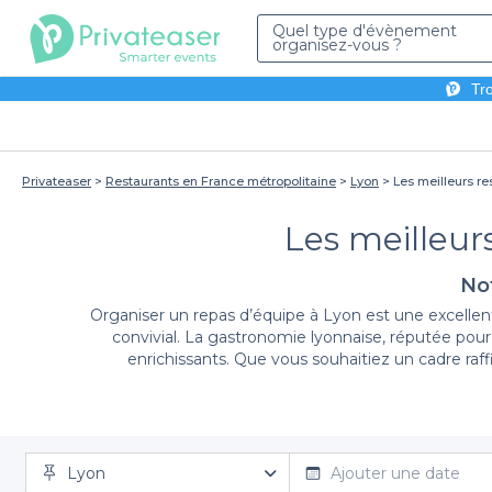
Quel type d'évènement
organisez-vous ?
Tro
Privateaser
Restaurants en France métropolitaine
Lyon
Les meilleurs re
Les meilleur
Not
Organiser un repas d’équipe à Lyon est une excelle
convivial. La gastronomie lyonnaise, réputée pour
enrichissants. Que vous souhaitiez un cadre ra
En recourant à Privateaser, vous avez accès à un vaste
Lyon
Rousse ou le long des quais du Rhône, nos partenaires 
Ajouter une date