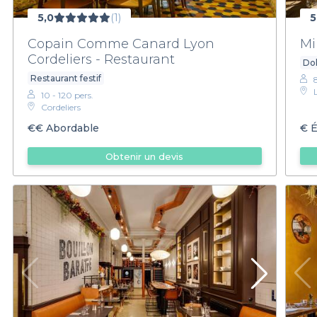
5,0
(1)
5
Copain Comme Canard Lyon
Mi
Cordeliers - Restaurant
Dol
Restaurant festif
10 - 120 pers.
Cordeliers
€€
Abordable
€
É
Obtenir un devis