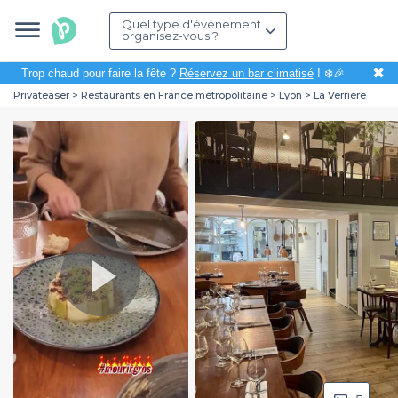
Quel type d'évènement
organisez-vous ?
✖
Trop chaud pour faire la fête ?
Réservez un bar climatisé
! ❄️🎉
Privateaser
Restaurants en France métropolitaine
Lyon
La Verrière
Play