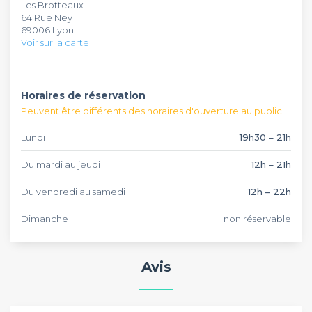
Les Brotteaux
afterwork, un anniversaire ou un repas d'équipe.
d'affaire. N'attendez pas pour envoyer votre demande de
64 Rue Ney
réservation sur Privateaser, c'est gratuit et sans engagement
69006 Lyon
!
Voir sur la carte
Horaires de réservation
Peuvent être différents des horaires d'ouverture au public
Lundi
19h30 – 21h
Du mardi au jeudi
12h – 21h
Du vendredi au samedi
12h – 22h
Dimanche
non réservable
Avis