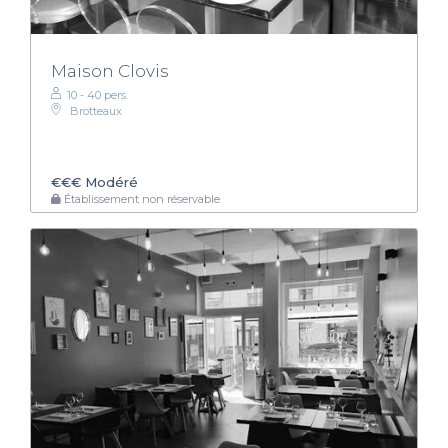
Maison Clovis
10 - 40 pers.
Brotteaux
€€€
Modéré
Établissement non réservable