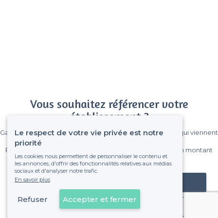
Vous souhaitez référencer votre
établissement ?
Le respect de votre vie privée est notre
Gagnez de nombreux clients parmi le million de visiteurs qui viennent
sur Privateaser chaque mois.
priorité
Pas de commissions et sans engagement, vous payez un montant
Les cookies nous permettent de personnaliser le contenu et
fixe sans risque de voir déraper la facture.
les annonces, d'offrir des fonctionnalités relatives aux médias
sociaux et d'analyser notre trafic.
En savoir plus
Référencer mon établissement
Refuser
Accepter et fermer
Déjà client