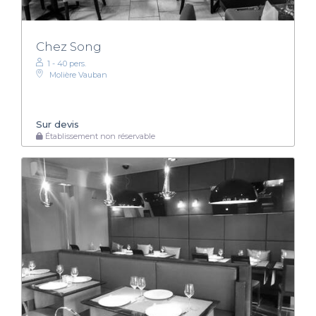
Chez Song
1 - 40 pers.
Molière Vauban
Sur devis
Établissement non réservable