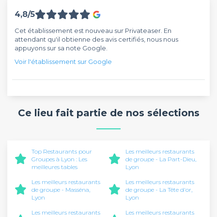
4,8/5
Cet établissement est nouveau sur Privateaser. En
attendant qu'il obtienne des avis certifiés, nous nous
appuyons sur sa note Google.
Voir l'établissement sur Google
Ce lieu fait partie de nos sélections
Top Restaurants pour
Les meilleurs restaurants
Groupes à Lyon : Les
de groupe - La Part-Dieu,
meilleures tables
Lyon
Les meilleurs restaurants
Les meilleurs restaurants
de groupe - Masséna,
de groupe - La Tête d'or,
Lyon
Lyon
Les meilleurs restaurants
Les meilleurs restaurants