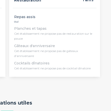
Restauration
Tarifs
Repas assis
oui
Planches et tapas
Cet établissement ne propose pas de restauration sur le
pouce
Gâteaux d'anniversaire
Cet établissement ne propose pas de gâteaux
d'anniversaire
Cocktails dînatoires
Cet établissement ne propose pas de cocktail dînatoire
ations utiles