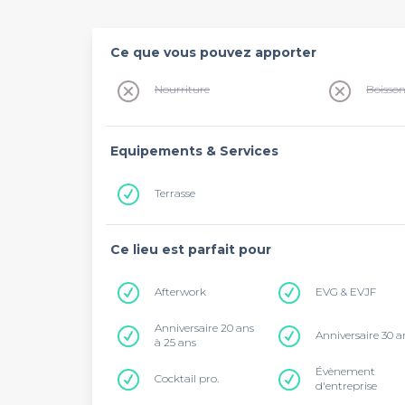
Ce que vous pouvez apporter
Nourriture
Boisso
Equipements & Services
Terrasse
Ce lieu est parfait pour
Afterwork
EVG & EVJF
Anniversaire 20 ans
Anniversaire 30 a
à 25 ans
Évènement
Cocktail pro.
d'entreprise