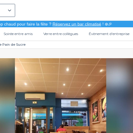
p chaud pour faire la fête ?
Réservez un bar climatisé
! ❄️🎉
Soirée entre amis
Verre entre collègues
Évènement d'entreprise
e Pain de Sucre