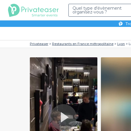
Quel type d'évènement
organisez-vous ?
Tro
Privateaser
Restaurants en France métropolitaine
Lyon
L