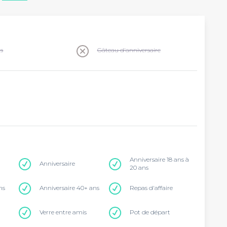
ns
Gâteau d'anniversaire
Anniversaire 18 ans à
Anniversaire
20 ans
ns
Anniversaire 40+ ans
Repas d'affaire
Verre entre amis
Pot de départ