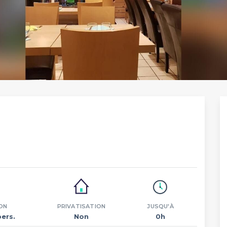
ON
PRIVATISATION
JUSQU'À
pers.
Non
0h