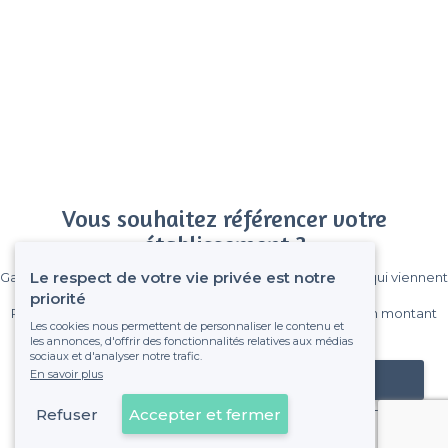
Vous souhaitez référencer votre
établissement ?
Le respect de votre vie privée est notre
Gagnez de nombreux clients parmi le million de visiteurs qui viennent
sur Privateaser chaque mois.
priorité
Pas de commissions et sans engagement, vous payez un montant
Les cookies nous permettent de personnaliser le contenu et
fixe sans risque de voir déraper la facture.
les annonces, d'offrir des fonctionnalités relatives aux médias
sociaux et d'analyser notre trafic.
En savoir plus
Référencer mon établissement
Refuser
Accepter et fermer
Déjà client