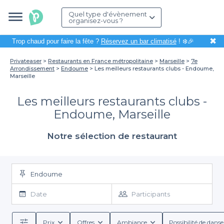
Quel type d'évènement
organisez-vous ?
✖
Trop chaud pour faire la fête ?
Réservez un bar climatisé
! ❄️🎉
Privateaser
Restaurants en France métropolitaine
Marseille
7e
Arrondissement
Endoume
Les meilleurs restaurants clubs - Endoume,
Marseille
Les meilleurs restaurants clubs -
Endoume, Marseille
Notre sélection de restaurant
Endoume
Date
Participants
Prix
Offres
Ambiance
Possibilité de danse