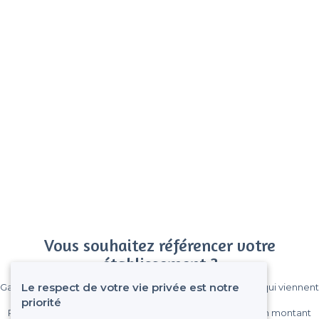
Vous souhaitez référencer votre
établissement ?
Le respect de votre vie privée est notre
Gagnez de nombreux clients parmi le million de visiteurs qui viennent
sur Privateaser chaque mois.
priorité
Pas de commissions et sans engagement, vous payez un montant