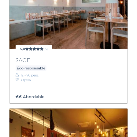
5,0
(3)
SAGE
Éco-responsable
12 - 70 pers.
Opéra
€€
Abordable