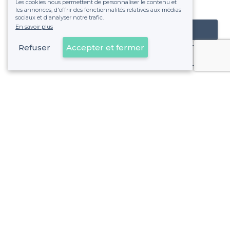
Les cookies nous permettent de personnaliser le contenu et
fixe sans risque de voir déraper la facture.
les annonces, d'offrir des fonctionnalités relatives aux médias
sociaux et d'analyser notre trafic.
En savoir plus
Référencer mon établissement
Refuser
Accepter et fermer
Déjà client
À propos de Privateaser
Privateaser Media
Privateaser en Espagne
Aide
Référencer mon établissement
Politique de protection des données