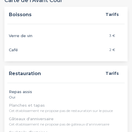
Carte de l'Avant Cour
Boissons
Tarifs
Verre de vin
3 €
Café
2 €
Restauration
Tarifs
Repas assis
Oui
Planches et tapas
Cet établissement ne propose pas de restauration sur le pouce
Gâteaux d'anniversaire
Cet établissement ne propose pas de gâteaux d'anniversaire