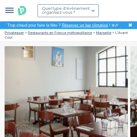
Quel type d'évènement
organisez-vous ?
✖
Trop chaud pour faire la fête ?
Réservez un bar climatisé
! ❄️🎉
Privateaser
Restaurants en France métropolitaine
Marseille
L'Avant
Cour