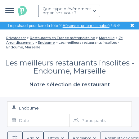
Quel type d'évènement
organisez-vous ?
✖
Trop chaud pour faire la fête ?
Réservez un bar climatisé
! ❄️🎉
Privateaser
Restaurants en France métropolitaine
Marseille
7e
Arrondissement
Endoume
Les meilleurs restaurants insolites -
Endoume, Marseille
Les meilleurs restaurants insolites -
Endoume, Marseille
Notre sélection de restaurant
Endoume
Date
Participants
Prix
Offres
Ambiance
Possibilité de danse