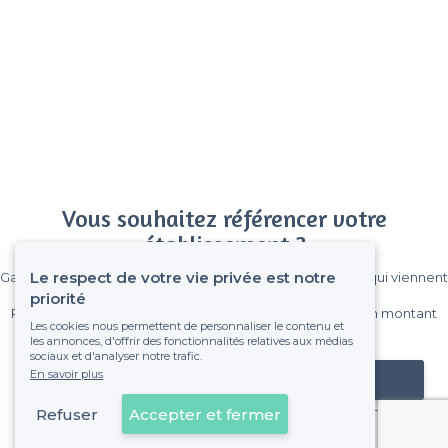
Vous souhaitez référencer votre
établissement ?
Le respect de votre vie privée est notre
Gagnez de nombreux clients parmi le million de visiteurs qui viennent
sur Privateaser chaque mois.
priorité
Pas de commissions et sans engagement, vous payez un montant
Les cookies nous permettent de personnaliser le contenu et
fixe sans risque de voir déraper la facture.
les annonces, d'offrir des fonctionnalités relatives aux médias
sociaux et d'analyser notre trafic.
En savoir plus
Référencer mon établissement
Refuser
Accepter et fermer
Déjà client