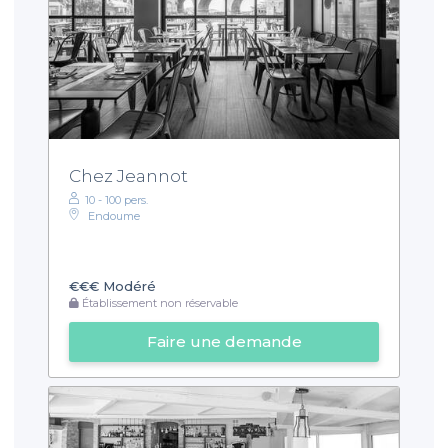
Chez Jeannot
10 - 100 pers.
Endoume
€€€
Modéré
Établissement non réservable
Faire une demande