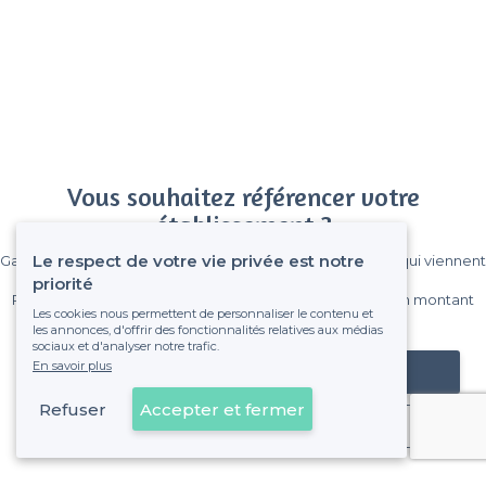
Vous souhaitez référencer votre
établissement ?
Le respect de votre vie privée est notre
Gagnez de nombreux clients parmi le million de visiteurs qui viennent
sur Privateaser chaque mois.
priorité
Pas de commissions et sans engagement, vous payez un montant
Les cookies nous permettent de personnaliser le contenu et
fixe sans risque de voir déraper la facture.
les annonces, d'offrir des fonctionnalités relatives aux médias
sociaux et d'analyser notre trafic.
En savoir plus
Référencer mon établissement
Refuser
Accepter et fermer
Déjà client