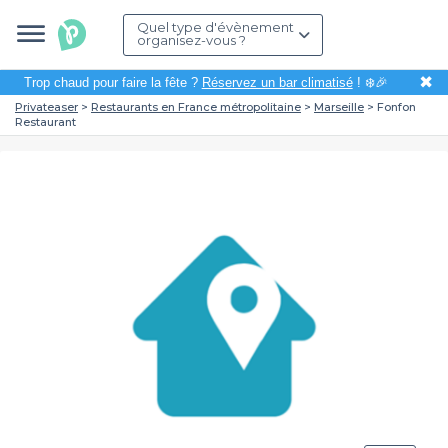
Quel type d'évènement
organisez-vous ?
✖
Trop chaud pour faire la fête ?
Réservez un bar climatisé
! ❄️🎉
Privateaser
Restaurants en France métropolitaine
Marseille
Fonfon
Restaurant