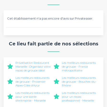
Cet établissement n'a pas encore d'avis sur Privateaser.
Ce lieu fait partie de nos sélections
Privatisation Restaurant
Les meilleurs restaurants
Marseille : Organisez votre
de groupe - France
repas de groupe idéal
métropolitaine
Les meilleurs restaurants
Les meilleurs restaurants
de groupe - Provence-
de groupe - Bouches-du-
Alpes-Côte d'Azur
Rhône
Les meilleurs restaurants
Les meilleurs restaurants
pour une soirée
pour un repas
d’entreprise - Marseille
professionnel - Marseille