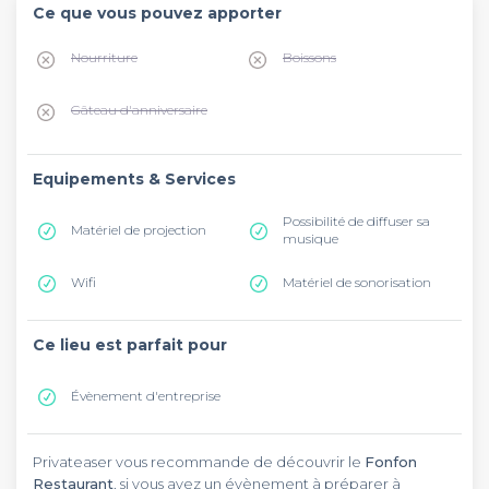
Ce que vous pouvez apporter
Nourriture
Boissons
Gâteau d'anniversaire
Equipements & Services
Possibilité de diffuser sa
Matériel de projection
musique
Wifi
Matériel de sonorisation
Ce lieu est parfait pour
Évènement d'entreprise
Privateaser vous recommande de découvrir le
Fonfon
Restaurant
, si vous avez un évènement à préparer à