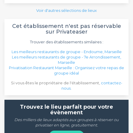
Voir d'autres sélections de lieux
Cet établissement n'est pas réservable
sur Privateaser
Trouver des établissements similaires :
Les meilleurs restaurants de groupe - Endoume, Marseille
Les meilleurs restaurants de groupe - 7e Arrondissement,
Marseille
Privatisation Restaurant Marseille : Organisez votre repas de
groupe idéal
Si vous êtes le propriétaire de l'établissement,
contactez-
nous
.
Trouvez le lieu parfait pour votre
évènement
Des milliers de lieux adaptés aux groupes à réserver ou
privatiser en ligne, gratuitement.