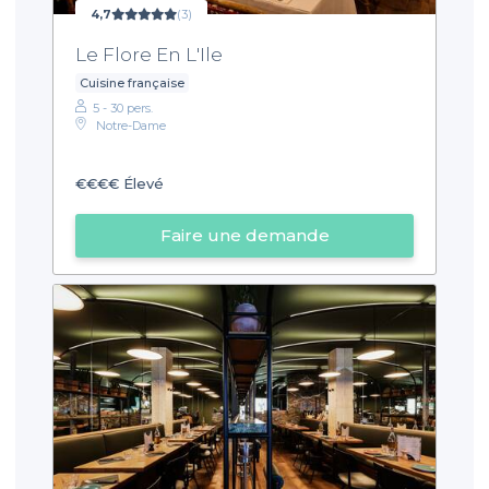
4,7
(3)
Le Flore En L'Ile
Cuisine française
5 - 30 pers.
Notre-Dame
€€€€
Élevé
Faire une demande