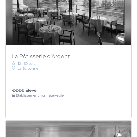
La Rôtisserie d'Argent
10 - 60 pers.
La Sorbonne
€€€€
Élevé
Établissement non réservable