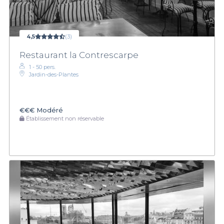
4,5
(3)
Restaurant la Contrescarpe
1 - 50 pers.
Jardin-des-Plantes
€€€
Modéré
Établissement non réservable