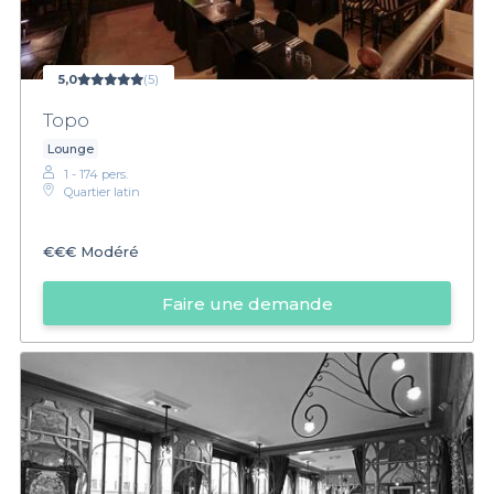
5,0
(5)
Topo
Lounge
1 - 174 pers.
Quartier latin
€€€
Modéré
Faire une demande