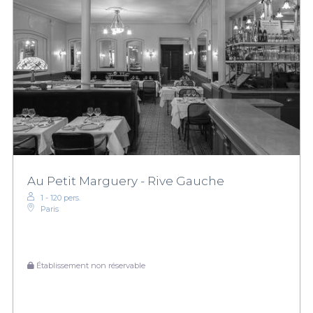
Au Petit Marguery - Rive Gauche
1 - 120 pers.
Paris
Établissement non réservable