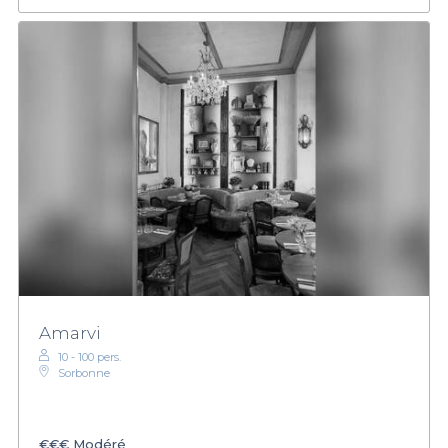
Amarvi
10 - 100 pers.
Sorbonne
€€€
Modéré