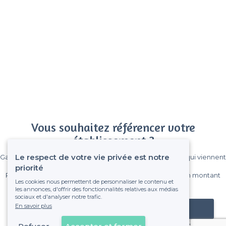
Vous souhaitez référencer votre
établissement ?
Le respect de votre vie privée est notre
Gagnez de nombreux clients parmi le million de visiteurs qui viennent
sur Privateaser chaque mois.
priorité
Pas de commissions et sans engagement, vous payez un montant
Les cookies nous permettent de personnaliser le contenu et
fixe sans risque de voir déraper la facture.
les annonces, d'offrir des fonctionnalités relatives aux médias
sociaux et d'analyser notre trafic.
En savoir plus
Référencer mon établissement