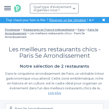
Quel type d'évènement
organisez-vous ?
✖
Trop chaud pour faire la fête ?
Réservez un bar climatisé
! ❄️🎉
Privateaser
Restaurants en France métropolitaine
Paris
Paris 5e
Arrondissement
Les meilleurs restaurants chics - Paris 5e
Arrondissement
Les meilleurs restaurants chics -
Paris 5e Arrondissement
Notre sélection de 2 restaurants
Dans le cinquième arrondissement de Paris, un véritable trésor
gastronomique vous attend. Cette zone emblématique, riche
en histoire et en culture, est le cadre idéal pour organiser un
événement dans l'un des meilleurs restaurants chics de la
Lire plus
capitale. Que vous souhaitiez célébrer une occasion
particulière, organiser un dîner d'affaires ou ravir vos invités avec
Une expérience de réservation simplifiée
une expérience culinaire mémorable, ce quartier saura vous
séduire.
Paris 5e Arrondissement