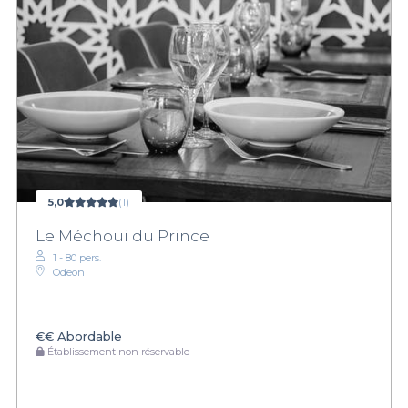
5,0
(1)
Le Méchoui du Prince
1 - 80 pers.
Odeon
€€
Abordable
Établissement non réservable