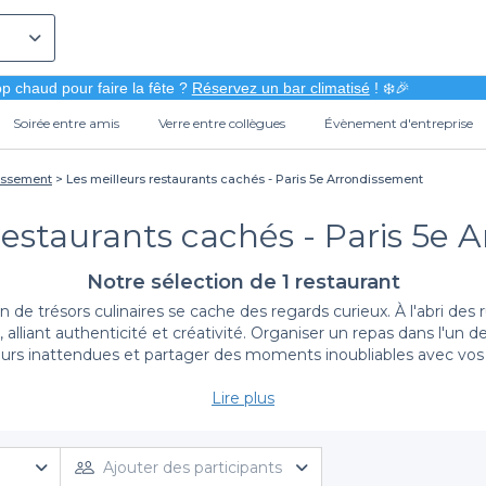
p chaud pour faire la fête ?
Réservez un bar climatisé
! ❄️🎉
Soirée entre amis
Verre entre collègues
Évènement d'entreprise
dissement
Les meilleurs restaurants cachés - Paris 5e Arrondissement
restaurants cachés - Paris 5e
Notre sélection de 1 restaurant
 de trésors culinaires se cache des regards curieux. À l'abri des
lliant authenticité et créativité. Organiser un repas dans l'un de 
urs inattendues et partager des moments inoubliables avec vos
Lire plus
Réservation simplifiée avec Privateaser
é de découvrir facilement ces joyaux gastronomiques. Notre plate
se d'une soirée intime ou d'un repas d'affaires, chaque établiss
Ajouter des participants