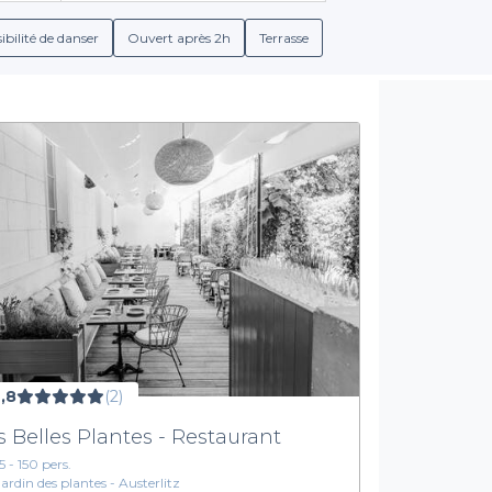
 groupe aux formules sur mesure, afin de satisfaire toutes vos a
et transparentes, vous garantissant une expérience sans tracas.
ibilité de danser
Ouvert après 2h
Terrasse
Diversité des offres culinaires
sines est à l'honneur. Que vous cherchiez de la cuisine française
merveiller vos papilles. De plus, nos restaurants cachés mettent 
s aux vins soigneusement sélectionnés, vous permettant ainsi de s
s de réserver un restaurant, vous vous offrez une expérience inéd
ntenant votre prochain événement avec nous. Partez à la découv
transformer vos repas en moments d’exception.
,8
(2)
s Belles Plantes - Restaurant
5 - 150 pers.
Jardin des plantes - Austerlitz