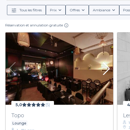
vous offrons une gamme d'options, allant des menus de
Tous les filtres
Prix
Offres
Ambiance
Poss
Réservation et annulation gratuite
Dans le cinquième arrondissement, la diversité des cui
végétariens, nous avons des adresses qui sauront é
cocktails raffiné
En choisissant Privateaser, vous ne vous contentez pa
dénicher ces trésors cachés
et planifiez dès mai
5,0
(5)
4
Topo
Le
1
Lounge