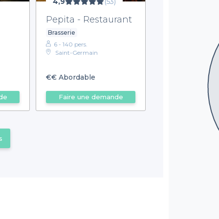
4,9
(53)
Pepita - Restaurant
Brasserie
6 - 140 pers.
Saint-Germain
€€
Abordable
de
Faire une demande
s