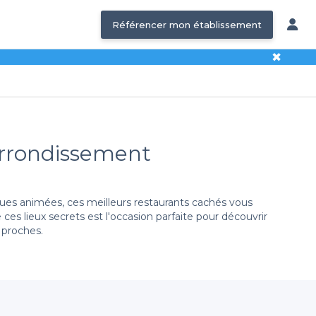
Référencer mon établissement
✖
 Arrondissement
 rues animées, ces meilleurs restaurants cachés vous
ces lieux secrets est l'occasion parfaite pour découvrir
 proches.
forme vous permet de réserver en quelques clics un
ement référencé présente des atouts spécifiques. Nous