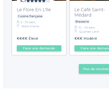
4,7
(3)
Le Flore En L'Ile
Le Café Saint-
Médard
Cuisine française
Brasserie
5 - 30 pers.
Notre-Dame
10 - 40 pers.
Quartier Latin
€€€€
Élevé
€€€
Modéré
Faire une demande
Faire une deman
Plus de résultat