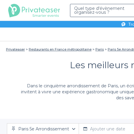
Quel type d'évènement
organisez-vous ?
Tro
Privateaser
Restaurants en France métropolitaine
Paris
Paris 5e Arron
Les meilleurs 
Dans le cinquième arrondissement de Paris, un écrin
invitent à vivre une expérience gastronomique unique, a
des save
Avec Privateaser, nous vous offrons la possibilit
Paris 5e Arrondissement
restaurant qui correspond à vos envies. Qu'il s'agis
Ajouter une date