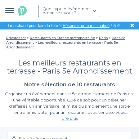
Quel type d'évènement
organisez-vous ?
✖
Trop chaud pour faire la fête ?
Réservez un bar climatisé
! ❄️🎉
Privateaser
Restaurants en France métropolitaine
Paris
Paris 5e
Arrondissement
Les meilleurs restaurants en terrasse - Paris 5e
Arrondissement
Les meilleurs restaurants en
terrasse - Paris 5e Arrondissement
Notre sélection de 10 restaurants
Organiser un événement dans le 5e arrondissement de Paris est
une véritable opportunité. Que ce soit pour un déjeuner
d'affaires, un anniversaire intimiste ou simplement une sortie
entre amis, opter pour un restaurant avec terrasse vous
Lire plus
permettra de profiter pleinement de l'atmosphère unique de ce
quartier emblématique. Avec ses ruelles chargées d’histoire et
Simplifiez vos réservations avec Privateaser
ses vues imprenables sur des monuments parisiens, le 5e se
prête parfaitement à une expérience culinaire en extérieur.
Paris 5e Arrondissement