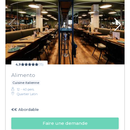
4,9
(15)
Alimento
Cuisine italienne
12 - 40 pers.
Quartier Latin
€€
Abordable
Faire une demande