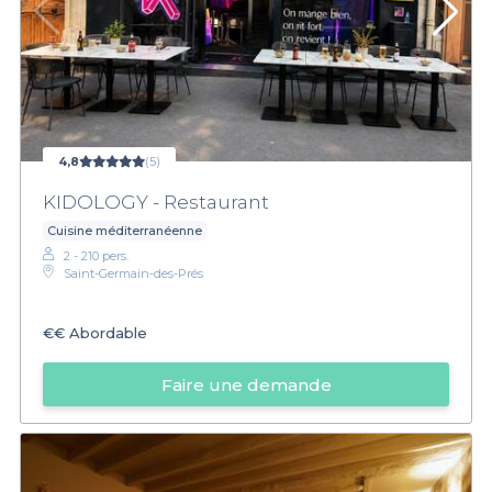
4,8
(5)
KIDOLOGY - Restaurant
Cuisine méditerranéenne
2 - 210 pers.
Saint-Germain-des-Prés
€€
Abordable
Faire une demande