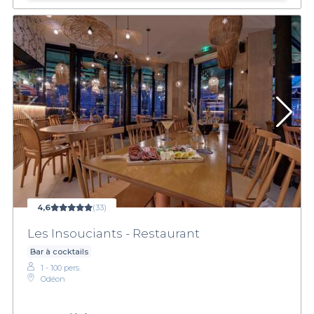
4,6
(33)
Les Insouciants - Restaurant
Bar à cocktails
1 - 100 pers.
Odéon