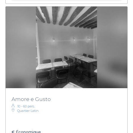
Amore e Gusto
10 - 60 pers.
Quartier Latin
€
Économique