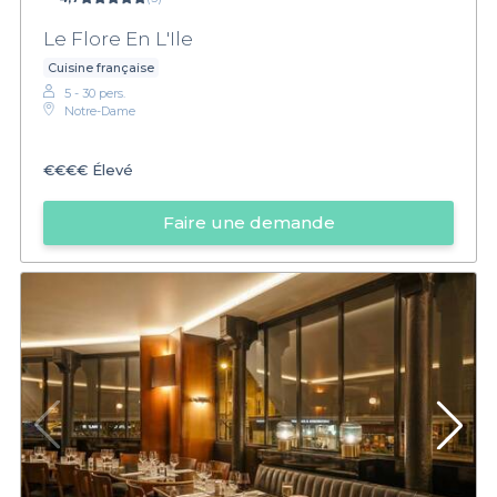
Le Flore En L'Ile
Cuisine française
5 - 30 pers.
Notre-Dame
€€€€
Élevé
Faire une demande