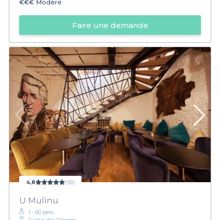
€€€
Modéré
Faire une demande
4,8
(59)
U Mulinu
1 - 60 pers.