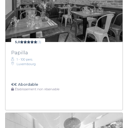
5,0
(3)
Papilla
1 - 100 pers.
Luxembourg
€€
Abordable
Établissement non réservable