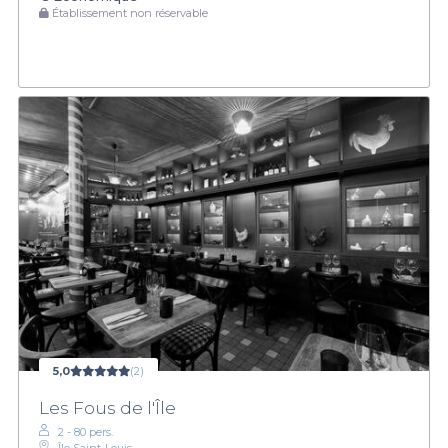
Établissement non réservable
5,0
(2)
Les Fous de l'Île
2 - 80 pers.