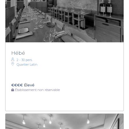
Hébé
2 - 30 pers.
Quartier Latin
€€€€
Élevé
Établissement non réservable