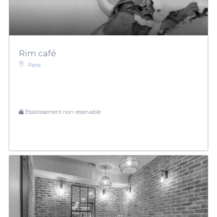
Rim café
Paris
Établissement non réservable