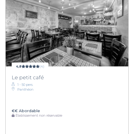
4,8
(4)
Le petit café
1 - 50 pers.
Panthéon
€€
Abordable
Établissement non réservable