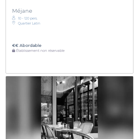
Méjane
10 - 120 pers.
Quartier Latin
€€
Abordable
Établissement non réservable