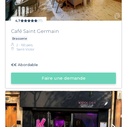
4,7
(17)
Café Saint Germain
Brasserie
2 - 100 pers.
Saint-Victor
€€
Abordable
Faire une demande