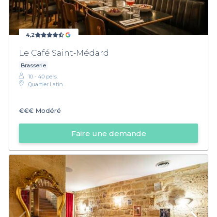
4,2
Le Café Saint-Médard
Brasserie
10 - 40 pers.
Quartier Latin
€€€
Modéré
Faire une demande